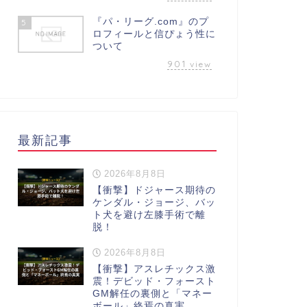
『パ・リーグ.com』のプ
5
ロフィールと信ぴょう性に
ついて
901
view
最新記事
2026年8月8日
【衝撃】ドジャース期待の
ケンダル・ジョージ、バッ
ト犬を避け左膝手術で離
脱！
2026年8月8日
【衝撃】アスレチックス激
震！デビッド・フォースト
GM解任の裏側と「マネー
ボール」終焉の真実