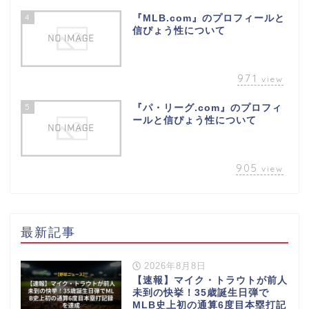
4
『MLB.com』のプロフィールと
信ぴょう性について
971
view
5
『パ・リーグ.com』のプロフィ
ールと信ぴょう性について
905
view
最新記事
2026年8月8日
【速報】マイク・トラウトが前人
未到の快挙！35歳誕生日弾で
MLB史上初の通算6度目本塁打記