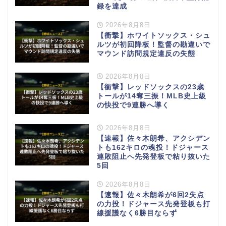
録を達成
2026年8月8日
【衝撃】ホワイトソックス・シュ
ルツが初回降板！監督の勘違いで
マウンド訪問規定違反の失態
2026年8月8日
【衝撃】レッドソックスの23歳
トールが14奪三振！MLB史上級
の快投で9連勝へ導く
2026年8月8日
【速報】佐々木朗希、アクシデン
トも162キロの魂投！ドジャース
連敗阻止へ先発登板で粘り抜いた
5回
2026年8月8日
【速報】佐々木朗希が6回2失点
の力投！ドジャース先発登板も打
線援護なく6勝目ならず