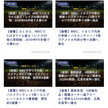
選手情報
試合結果
【衝撃】カミネロ、WBCで
【衝撃】WBC、イタリア代表
116.9マイル超え！レイズ45
の奇跡！パスカンティーノ3発
発の若怪物、2030年FA市場で
でアメリカ代表が準々決勝へ
大暴れか
進出
2026年3月12日
2026年3月12日
試合結果
選手情報
【衝撃】WBCイタリア代表、
【速報】栗林良吏、5回無失
パスクアンティノ3発！エスプ
点！開幕ローテへ猛アピー
レッソ＆キスで爆覚醒、歴史
ル！岡本も151km熱投、広島
的4連勝！
先発争い激化