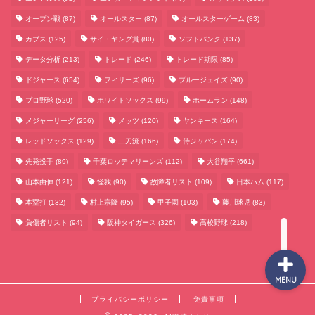
オープン戦
(87)
オールスター
(87)
オールスターゲーム
(83)
カブス
(125)
サイ・ヤング賞
(80)
ソフトバンク
(137)
データ分析
(213)
トレード
(246)
トレード期限
(85)
サッカーまとめ
ドジャース
(654)
フィリーズ
(96)
ブルージェイズ
(90)
プロ野球
(520)
ホワイトソックス
(99)
ホームラン
(148)
ゲームまとめ
メジャーリーグ
(256)
メッツ
(120)
ヤンキース
(164)
レッドソックス
(129)
二刀流
(166)
侍ジャパン
(174)
テクノロジーまとめ
先発投手
(89)
千葉ロッテマリーンズ
(112)
大谷翔平
(661)
山本由伸
(121)
怪我
(90)
故障者リスト
(109)
日本ハム
(117)
ビジネス・経済まとめ
本塁打
(132)
村上宗隆
(95)
甲子園
(103)
藤川球児
(83)
負傷者リスト
(94)
阪神タイガース
(326)
高校野球
(218)
MENU
プライバシーポリシー
免責事項