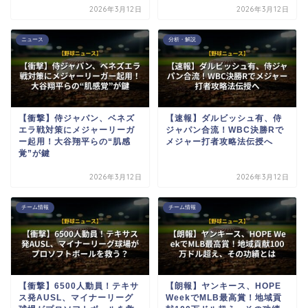
2026年3月12日
2026年3月12日
ニュース
分析・解説
【衝撃】侍ジャパン、ベネズ
【速報】ダルビッシュ有、侍
エラ戦対策にメジャーリーガ
ジャパン合流！WBC決勝Rで
ー起用！大谷翔平らの“肌感
メジャー打者攻略法伝授へ
覚”が鍵
2026年3月12日
2026年3月12日
チーム情報
チーム情報
【衝撃】6500人動員！テキサ
【朗報】ヤンキース、HOPE
ス発AUSL、マイナーリーグ
WeekでMLB最高賞！地域貢