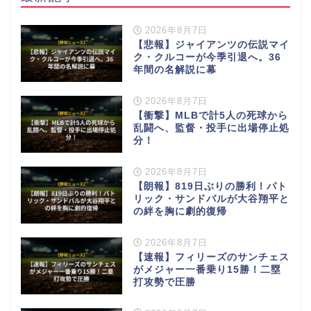
2026年8月7日
【悲報】ジャイアンツの伝説マイ
ク・クルコーが今季引退へ。36
年間の名解説に幕
2026年8月7日
【衝撃】MLBで計5人の死球から
乱闘へ、監督・投手に出場停止処
分！
2026年8月7日
【朗報】819日ぶりの勝利！パト
リック・サンドバルが大谷翔平と
の絆を胸に劇的復帰
2026年8月7日
【速報】フィリーズのサンチェス
がメジャー一番乗り15勝！二塁
打攻勢で圧勝