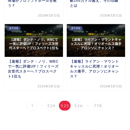
球場がプロソフトボールを救
献100万ドル超え、その功績
う？
とは
2026年3月12日
2026年3月12日
選手情報
選手情報
【速報】ダンテ・ノリ、WBC
【速報】ライアン・マウント
で一気に評価UP！フィリーズ
キャッスルに死球！オリオー
次世代スターへ？プロスペク
ルス痛手、アロンソにチャン
ト1位も
ス？
2026年3月12日
2026年3月12日
...
...
1
524
525
526
778