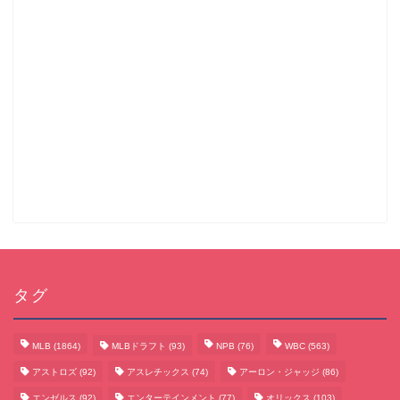
タグ
MLB
(1864)
MLBドラフト
(93)
NPB
(76)
WBC
(563)
アストロズ
(92)
アスレチックス
(74)
アーロン・ジャッジ
(86)
エンゼルス
(92)
エンターテインメント
(77)
オリックス
(103)