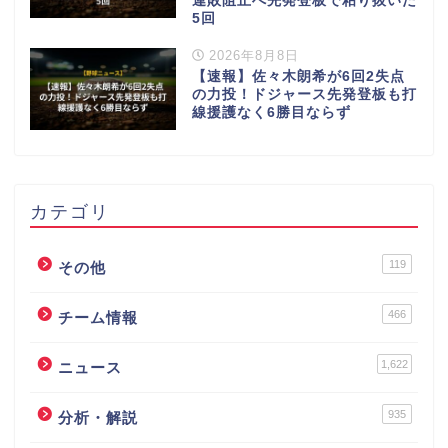
連敗阻止へ先発登板で粘り抜いた
5回
2026年8月8日
【速報】佐々木朗希が6回2失点
の力投！ドジャース先発登板も打
線援護なく6勝目ならず
カテゴリ
119
その他
466
チーム情報
1,622
ニュース
935
分析・解説