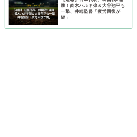
勝！鈴木ハルキ弾＆大谷翔平も
一撃、井端監督「疲労回復が
鍵」