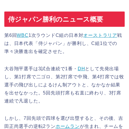
侍ジャパン勝利のニュース概要
第6回
WBC
1次ラウンドC組の日本対
オーストラリア
戦
は、日本代表「侍ジャパン」が勝利し、C組1位での
準々決勝進出を確定させた。
大谷翔平選手は3試合連続で1番・
DH
として先発出場
し、第1打席で二ゴロ、第2打席で中飛、第4打席では牧
選手の飛び出しによるけん制アウトと、なかなか結果
を出せなかった。5回先頭打席も右直に終わり、3打席
連続で凡退した。
しかし、7回先頭で四球を選び出塁すると、その後、吉
田正尚選手の逆転2ラン
ホームラン
が生まれ、チームを