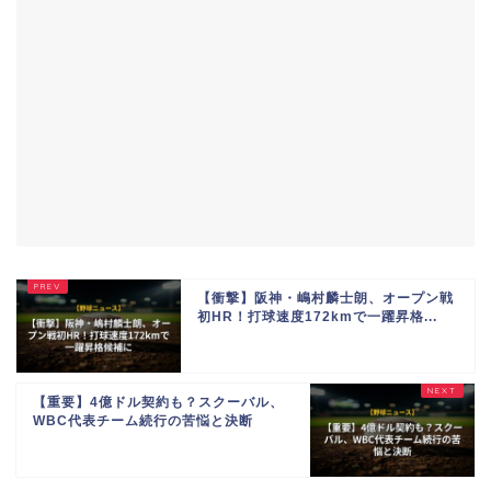
【衝撃】阪神・嶋村麟士朗、オープン戦
初HR！打球速度172kmで一躍昇格...
【重要】4億ドル契約も？スクーバル、
WBC代表チーム続行の苦悩と決断