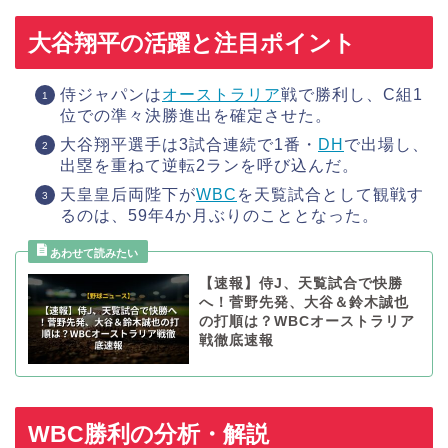
大谷翔平の活躍と注目ポイント
侍ジャパンは
オーストラリア
戦で勝利し、C組1
位での準々決勝進出を確定させた。
大谷翔平選手は3試合連続で1番・
DH
で出場し、
出塁を重ねて逆転2ランを呼び込んだ。
天皇皇后両陛下が
WBC
を天覧試合として観戦す
るのは、59年4か月ぶりのこととなった。
【速報】侍J、天覧試合で快勝
へ！菅野先発、大谷＆鈴木誠也
の打順は？WBCオーストラリア
戦徹底速報
WBC勝利の分析・解説