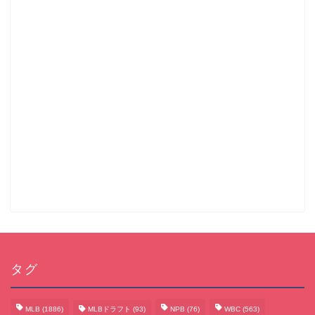
タグ
MLB
(1886)
MLBドラフト
(93)
NPB
(76)
WBC
(563)