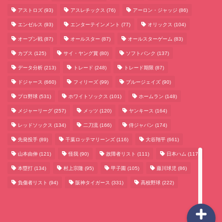
アストロズ
(93)
アスレチックス
(76)
アーロン・ジャッジ
(86)
エンゼルス
(93)
エンターテインメント
(77)
オリックス
(104)
オープン戦
(87)
オールスター
(87)
オールスターゲーム
(83)
カブス
(125)
サイ・ヤング賞
(80)
ソフトバンク
(137)
データ分析
(213)
トレード
(248)
トレード期限
(87)
サッカーまとめ
ドジャース
(660)
フィリーズ
(99)
ブルージェイズ
(90)
プロ野球
(531)
ホワイトソックス
(101)
ホームラン
(148)
ゲームまとめ
メジャーリーグ
(257)
メッツ
(120)
ヤンキース
(164)
レッドソックス
(134)
二刀流
(166)
侍ジャパン
(174)
テクノロジーまとめ
先発投手
(89)
千葉ロッテマリーンズ
(116)
大谷翔平
(661)
山本由伸
(121)
怪我
(90)
故障者リスト
(111)
日本ハム
(117)
ビジネス・経済まとめ
本塁打
(134)
村上宗隆
(95)
甲子園
(105)
藤川球児
(86)
負傷者リスト
(94)
阪神タイガース
(331)
高校野球
(222)