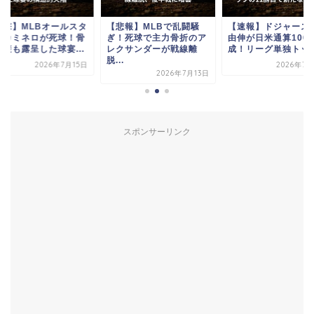
衝撃】MLBオールスタ
【悲報】MLBで乱闘騒
【速報】ドジャース
でカミネロが死球！骨
ぎ！死球で主力骨折のア
由伸が日米通算100
回避も露呈した球宴...
レクサンダーが戦線離
成！リーグ単独トップ.
脱...
2026年7月15日
2026年7月
2026年7月13日
スポンサーリンク