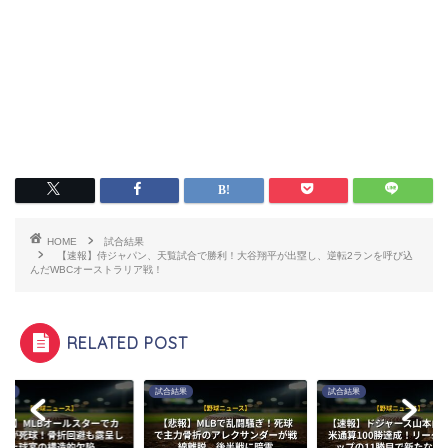
HOME
試合結果
【速報】侍ジャパン、天覧試合で勝利！大谷翔平が出塁し、逆転2ランを呼び込
んだWBCオーストラリア戦！
RELATED POST
結果
試合結果
試合結果