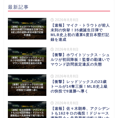
最新記事
2026年8月8日
【速報】マイク・トラウトが前人
未到の快挙！35歳誕生日弾で
MLB史上初の通算6度目本塁打記
録を達成
2026年8月8日
【衝撃】ホワイトソックス・シュ
ルツが初回降板！監督の勘違いで
マウンド訪問規定違反の失態
2026年8月8日
【衝撃】レッドソックスの23歳
トールが14奪三振！MLB史上級
の快投で9連勝へ導く
2026年8月8日
【速報】佐々木朗希、アクシデン
トも162キロの魂投！ドジャース