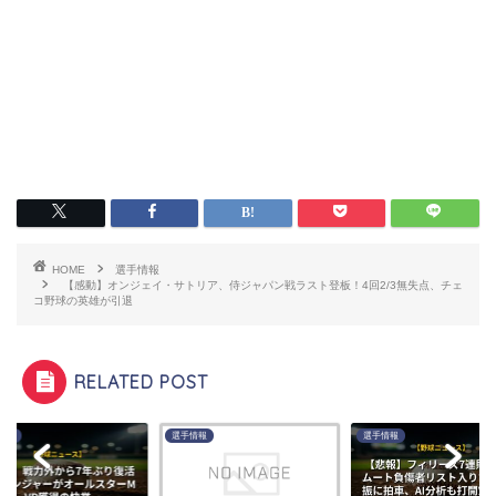
HOME
選手情報
【感動】オンジェイ・サトリア、侍ジャパン戦ラスト登板！4回2/3無失点、チェ
コ野球の英雄が引退
RELATED POST
情報
選手情報
選手情報