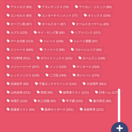
アストロズ
(93)
アスレチックス
(76)
アーロン・ジャッジ
(86)
エンゼルス
(93)
エンターテインメント
(77)
オリックス
(104)
オープン戦
(87)
オールスター
(87)
オールスターゲーム
(83)
カブス
(125)
サイ・ヤング賞
(80)
ソフトバンク
(137)
データ分析
(213)
トレード
(248)
トレード期限
(87)
サッカーまとめ
ドジャース
(660)
フィリーズ
(99)
ブルージェイズ
(90)
プロ野球
(531)
ホワイトソックス
(101)
ホームラン
(148)
ゲームまとめ
メジャーリーグ
(257)
メッツ
(120)
ヤンキース
(164)
レッドソックス
(134)
二刀流
(166)
侍ジャパン
(174)
テクノロジーまとめ
先発投手
(89)
千葉ロッテマリーンズ
(116)
大谷翔平
(661)
山本由伸
(121)
怪我
(90)
故障者リスト
(111)
日本ハム
(117)
ビジネス・経済まとめ
本塁打
(134)
村上宗隆
(95)
甲子園
(105)
藤川球児
(86)
負傷者リスト
(94)
阪神タイガース
(331)
高校野球
(222)