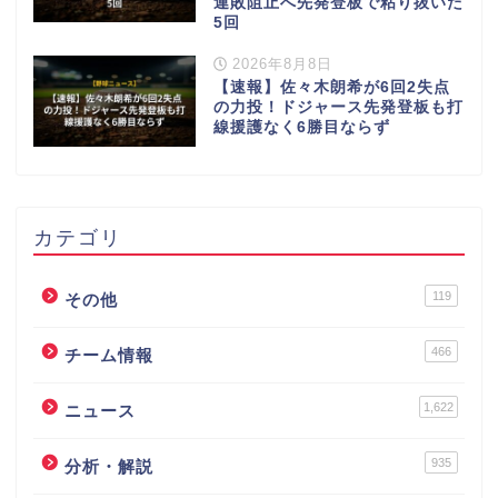
連敗阻止へ先発登板で粘り抜いた
5回
2026年8月8日
【速報】佐々木朗希が6回2失点
の力投！ドジャース先発登板も打
線援護なく6勝目ならず
カテゴリ
119
その他
466
チーム情報
1,622
ニュース
935
分析・解説