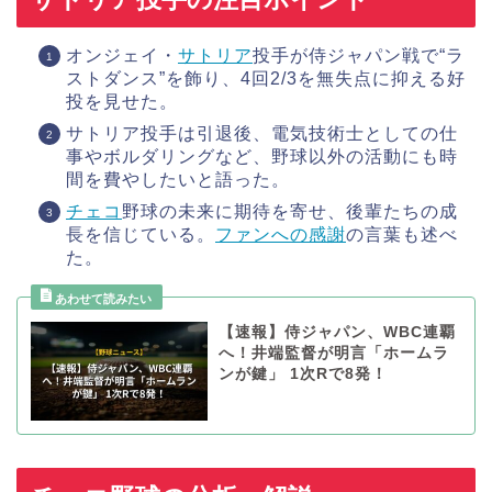
オンジェイ・
サトリア
投手が侍ジャパン戦で“ラ
ストダンス”を飾り、4回2/3を無失点に抑える好
投を見せた。
サトリア投手は引退後、電気技術士としての仕
事やボルダリングなど、野球以外の活動にも時
間を費やしたいと語った。
チェコ
野球の未来に期待を寄せ、後輩たちの成
長を信じている。
ファンへの感謝
の言葉も述べ
た。
【速報】侍ジャパン、WBC連覇
へ！井端監督が明言「ホームラ
ンが鍵」 1次Rで8発！