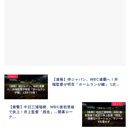
【速報】侍ジャパン、WBC連覇へ！井
端監督が明言「ホームランが鍵」 1次...
【衝撃】中日三浦瑞樹、WBC後初登板
で炎上！井上監督「残念」…開幕ロー
テ...