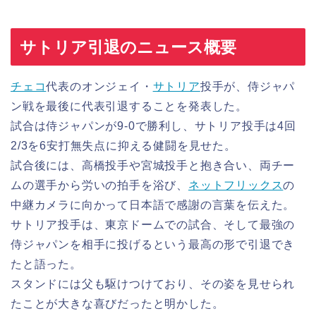
サトリア引退のニュース概要
チェコ
代表のオンジェイ・
サトリア
投手が、侍ジャパ
ン戦を最後に代表引退することを発表した。
試合は侍ジャパンが9-0で勝利し、サトリア投手は4回
2/3を6安打無失点に抑える健闘を見せた。
試合後には、高橋投手や宮城投手と抱き合い、両チー
ムの選手から労いの拍手を浴び、
ネットフリックス
の
中継カメラに向かって日本語で感謝の言葉を伝えた。
サトリア投手は、東京ドームでの試合、そして最強の
侍ジャパンを相手に投げるという最高の形で引退でき
たと語った。
スタンドには父も駆けつけており、その姿を見せられ
たことが大きな喜びだったと明かした。