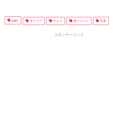
WBC
サトリア
チェコ
侍ジャパン
引退
スポンサーリンク