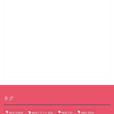
タグ
MLB
(1886)
MLBドラフト
(93)
NPB
(76)
WBC
(563)