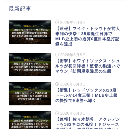
最新記事
2026年8月8日
【速報】マイク・トラウトが前人
未到の快挙！35歳誕生日弾で
MLB史上初の通算6度目本塁打記
録を達成
2026年8月8日
【衝撃】ホワイトソックス・シュ
ルツが初回降板！監督の勘違いで
マウンド訪問規定違反の失態
2026年8月8日
【衝撃】レッドソックスの23歳
トールが14奪三振！MLB史上級
の快投で9連勝へ導く
2026年8月8日
【速報】佐々木朗希、アクシデン
トも162キロの魂投！ドジャース