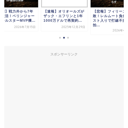
衝撃】戦力外から7年
【速報】オリオールズが
【悲報】フィリーズ
り復活！ベリンジャー
ザック・エフリンと1年
敗！レルムート負傷
ールスターMVP獲...
1000万ドルで再契約...
スト入りで打線不振
拍...
2026年7月15日
2025年12月29日
2026年4月
スポンサーリンク