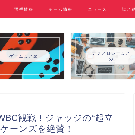
選手情報
チーム情報
ニュース
試合
テクノロジーまと
ゲームまとめ
め
WBC観戦！ジャッジの“起立
スケーンズを絶賛！