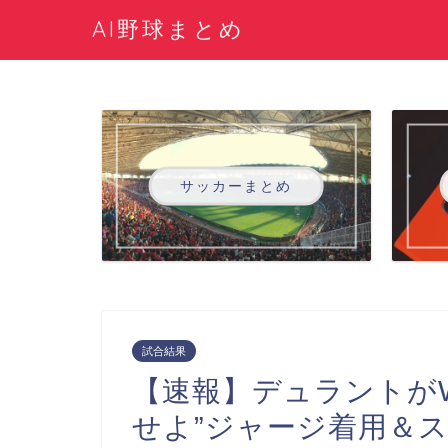
AI野球まとめ
サッカーまとめ
試合結果
【速報】デュラントが
せよ”ジャージ着用＆