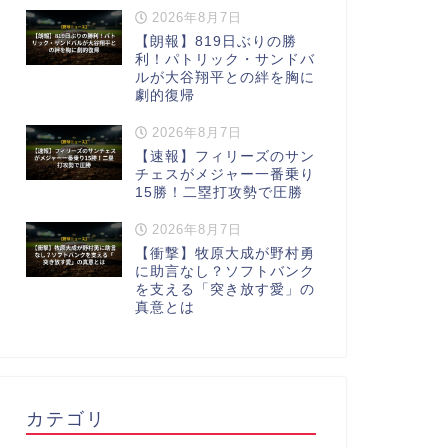
2026年8月7日
【朗報】819日ぶりの勝
利！パトリック・サンドバ
ルが大谷翔平との絆を胸に
劇的復帰
2026年8月7日
【速報】フィリーズのサン
チェスがメジャー一番乗り
15勝！二塁打攻勢で圧勝
2026年8月7日
【衝撃】牧原大成が野村勇
に助言なし？ソフトバンク
を支える「突き放す愛」の
真意とは
カテゴリ