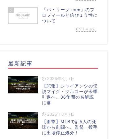
『パ・リーグ.com』のプ
5
ロフィールと信ぴょう性に
ついて
891
view
最新記事
2026年8月7日
【悲報】ジャイアンツの伝
説マイク・クルコーが今季
引退へ。36年間の名解説
に幕
2026年8月7日
【衝撃】MLBで計5人の死
球から乱闘へ、監督・投手
に出場停止処分！