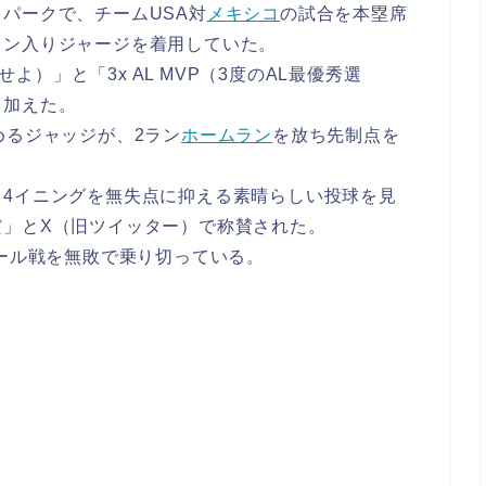
パークで、チームUSA対
メキシコ
の試合を本塁席
イン入りジャージを着用していた。
せよ）」と「3x AL MVP（3度のAL最優秀選
き加えた。
めるジャッジが、2ラン
ホームラン
を放ち先制点を
、4イニングを無失点に抑える素晴らしい投球を見
だ」とX（旧ツイッター）で称賛された。
プール戦を無敗で乗り切っている。