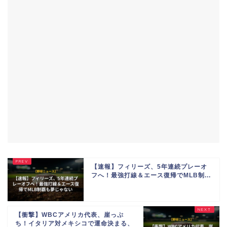
【速報】フィリーズ、5年連続プレーオ
フへ！最強打線＆エース復帰でMLB制...
【衝撃】WBCアメリカ代表、崖っぷ
ち！イタリア対メキシコで運命決まる、