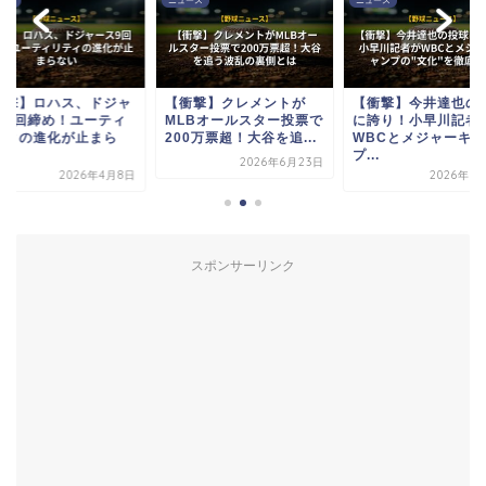
ース
ニュース
ニュース
衝撃】ロハス、ドジャ
【衝撃】クレメントが
【衝撃】今井達也の
ス9回締め！ユーティ
MLBオールスター投票で
に誇り！小早川記者
ティの進化が止まら
200万票超！大谷を追...
WBCとメジャーキャ
.
プ...
2026年6月23日
2026年4月8日
2026年3
スポンサーリンク