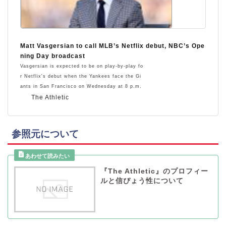
Matt Vasgersian to call MLB’s Netflix debut, NBC’s Ope
ning Day broadcast
Vasgersian is expected to be on play-by-play fo
r Netflix's debut when the Yankees face the Gi
ants in San Francisco on Wednesday at 8 p.m.
The Athletic
参照元について
『The Athletic』のプロフィー
ルと信ぴょう性について