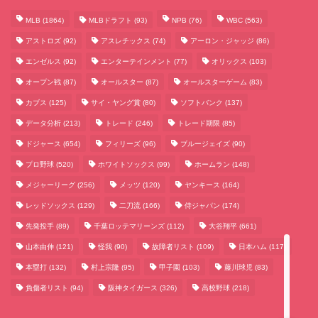
MLB
(1864)
MLBドラフト
(93)
NPB
(76)
WBC
(563)
アストロズ
(92)
アスレチックス
(74)
アーロン・ジャッジ
(86)
エンゼルス
(92)
エンターテインメント
(77)
オリックス
(103)
オープン戦
(87)
オールスター
(87)
オールスターゲーム
(83)
カブス
(125)
サイ・ヤング賞
(80)
ソフトバンク
(137)
データ分析
(213)
トレード
(246)
トレード期限
(85)
サッカーまとめ
ドジャース
(654)
フィリーズ
(96)
ブルージェイズ
(90)
プロ野球
(520)
ホワイトソックス
(99)
ホームラン
(148)
ゲームまとめ
メジャーリーグ
(256)
メッツ
(120)
ヤンキース
(164)
レッドソックス
(129)
二刀流
(166)
侍ジャパン
(174)
テクノロジーまとめ
先発投手
(89)
千葉ロッテマリーンズ
(112)
大谷翔平
(661)
山本由伸
(121)
怪我
(90)
故障者リスト
(109)
日本ハム
(117)
ビジネス・経済まとめ
本塁打
(132)
村上宗隆
(95)
甲子園
(103)
藤川球児
(83)
負傷者リスト
(94)
阪神タイガース
(326)
高校野球
(218)