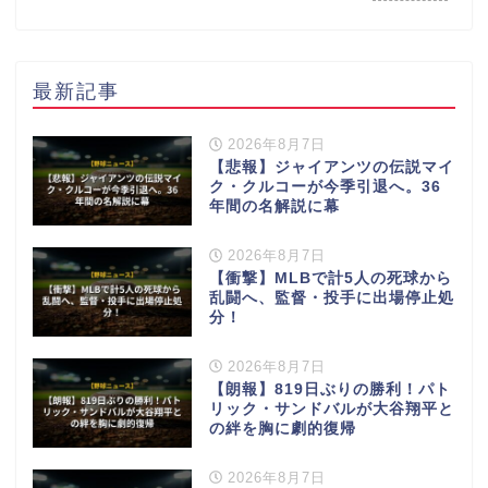
最新記事
2026年8月7日
【悲報】ジャイアンツの伝説マイ
ク・クルコーが今季引退へ。36
年間の名解説に幕
2026年8月7日
【衝撃】MLBで計5人の死球から
乱闘へ、監督・投手に出場停止処
分！
2026年8月7日
【朗報】819日ぶりの勝利！パト
リック・サンドバルが大谷翔平と
の絆を胸に劇的復帰
2026年8月7日