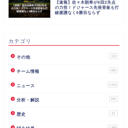
【速報】佐々木朗希が6回2失点
の力投！ドジャース先発登板も打
線援護なく6勝目ならず
カテゴリ
119
その他
466
チーム情報
1,622
ニュース
935
分析・解説
62
歴史
1,980