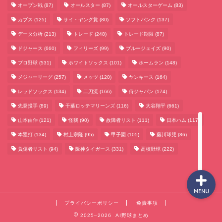
オープン戦
(87)
オールスター
(87)
オールスターゲーム
(83)
カブス
(125)
サイ・ヤング賞
(80)
ソフトバンク
(137)
データ分析
(213)
トレード
(248)
トレード期限
(87)
サッカーまとめ
ドジャース
(660)
フィリーズ
(99)
ブルージェイズ
(90)
プロ野球
(531)
ホワイトソックス
(101)
ホームラン
(148)
ゲームまとめ
メジャーリーグ
(257)
メッツ
(120)
ヤンキース
(164)
レッドソックス
(134)
二刀流
(166)
侍ジャパン
(174)
テクノロジーまとめ
先発投手
(89)
千葉ロッテマリーンズ
(116)
大谷翔平
(661)
山本由伸
(121)
怪我
(90)
故障者リスト
(111)
日本ハム
(117)
ビジネス・経済まとめ
本塁打
(134)
村上宗隆
(95)
甲子園
(105)
藤川球児
(86)
負傷者リスト
(94)
阪神タイガース
(331)
高校野球
(222)
MENU
プライバシーポリシー
免責事項
2025–2026 AI野球まとめ