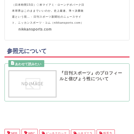
（日本時間15日）◇米マイアミ・ローンデポパーク日
本球界はこのままでいいのか。史上最速、準々決勝敗
退という現… - 日刊スポーツ新聞社のニュースサイ
ト、ニッカンスポーツ・コム（nikkansports.com）
nikkansports.com
参照元について
『日刊スポーツ』のプロフィー
ルと信ぴょう性について
NPB
WBC
ピッチクロック
ベネズエラ
投手力