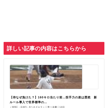
詳しい記事の内容はこちらから
【侍なぜ負けた？】160キロ当たり前…投手力の差は歴然 新
ルール導入で世界標準の...
＜WBC：日本5－8ベネズエラ＞◇準々決勝◇14日