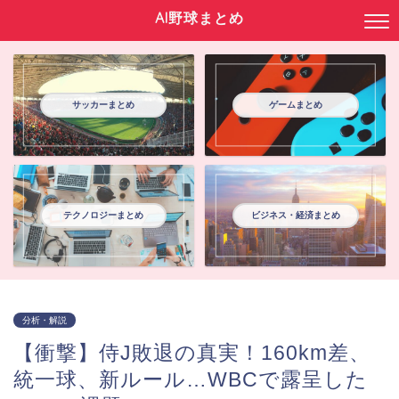
AI野球まとめ
サッカーまとめ
ゲームまとめ
テクノロジーまとめ
ビジネス・経済まとめ
分析・解説
【衝撃】侍J敗退の真実！160km差、
統一球、新ルール…WBCで露呈した