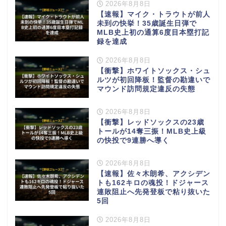
2026年8月8日
【速報】マイク・トラウトが前人
未到の快挙！35歳誕生日弾で
MLB史上初の通算6度目本塁打記
録を達成
2026年8月8日
【衝撃】ホワイトソックス・シュ
ルツが初回降板！監督の勘違いで
マウンド訪問規定違反の失態
2026年8月8日
【衝撃】レッドソックスの23歳
トールが14奪三振！MLB史上級
の快投で9連勝へ導く
2026年8月8日
【速報】佐々木朗希、アクシデン
トも162キロの魂投！ドジャース
連敗阻止へ先発登板で粘り抜いた
5回
2026年8月8日