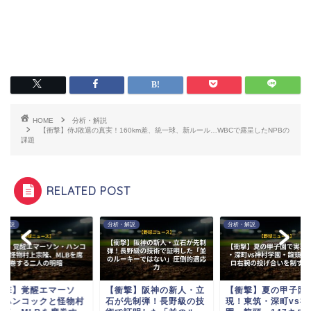
HOME
分析・解説
【衝撃】侍J敗退の真実！160km差、統一球、新ルール…WBCで露呈したNPBの
課題
RELATED POST
・解説
分析・解説
分析・解説
衝撃】覚醒エマーソ
【衝撃】阪神の新人・立
【衝撃】夏の甲子園
・ハンコックと怪物村
石が先制弾！長野級の技
現！東筑・深町vs神