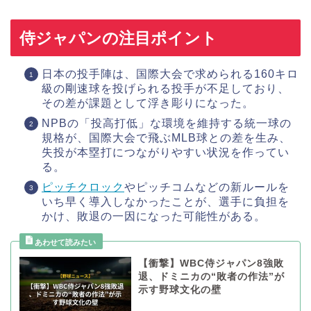
侍ジャパンの注目ポイント
日本の投手陣は、国際大会で求められる160キロ
級の剛速球を投げられる投手が不足しており、
その差が課題として浮き彫りになった。
NPBの「投高打低」な環境を維持する統一球の
規格が、国際大会で飛ぶMLB球との差を生み、
失投が本塁打につながりやすい状況を作ってい
る。
ピッチクロック
やピッチコムなどの新ルールを
いち早く導入しなかったことが、選手に負担を
かけ、敗退の一因になった可能性がある。
【衝撃】WBC侍ジャパン8強敗
退、ドミニカの“敗者の作法”が
示す野球文化の壁