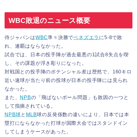
WBC敗退のニュース概要
侍ジャパンは
WBC
準々決勝で
ベネズエラ
に5-8で敗
れ、連覇はならなかった。
試合では、日本の投手陣が過去最悪の1試合8失点を喫
し、その課題が浮き彫りになった。
対戦国との投手陣のポテンシャル差は歴然で、160キロ
近い速球が当たり前の投球が日本の投手陣には見られ
なかった。
また、
NPB
の「飛ばないボール問題」も敗因の一つと
して指摘されている。
NPB球
と
MLB
球の反発係数の違いにより、日本では本
塁打にならなかった打球が国際大会ではスタンドイン
してしまうケースがあった。