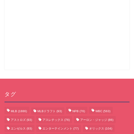
タグ
MLB
(1886)
MLBドラフト
(93)
NPB
(76)
WBC
(563)
アストロズ
(93)
アスレチックス
(76)
アーロン・ジャッジ
(86)
エンゼルス
(93)
エンターテインメント
(77)
オリックス
(104)