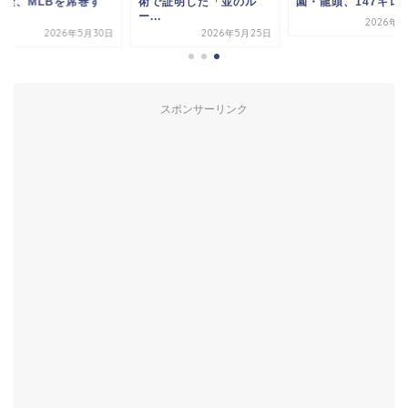
宗隆、MLBを席巻す
術で証明した「並のル
園・龍頭、147キロ..
.
ー...
2026年8
2026年5月30日
2026年5月25日
スポンサーリンク