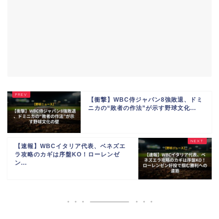
【衝撃】WBC侍ジャパン8強敗退、ドミ
ニカの“敗者の作法”が示す野球文化...
【速報】WBCイタリア代表、ベネズエ
ラ攻略のカギは序盤KO！ローレンゼ
ン...