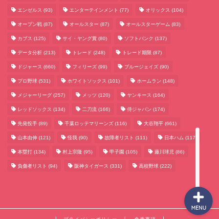
エンゼルス
(93)
エンターテインメント
(77)
オリックス
(104)
オープン戦
(87)
オールスター
(87)
オールスターゲーム
(83)
カブス
(125)
サイ・ヤング賞
(80)
ソフトバンク
(137)
データ分析
(213)
トレード
(248)
トレード期限
(87)
サッカーまとめ
ドジャース
(660)
フィリーズ
(99)
ブルージェイズ
(90)
プロ野球
(531)
ホワイトソックス
(101)
ホームラン
(148)
ゲームまとめ
メジャーリーグ
(257)
メッツ
(120)
ヤンキース
(164)
レッドソックス
(134)
二刀流
(166)
侍ジャパン
(174)
テクノロジーまとめ
先発投手
(89)
千葉ロッテマリーンズ
(116)
大谷翔平
(661)
山本由伸
(121)
怪我
(90)
故障者リスト
(111)
日本ハム
(117)
ビジネス・経済まとめ
本塁打
(134)
村上宗隆
(95)
甲子園
(105)
藤川球児
(86)
負傷者リスト
(94)
阪神タイガース
(331)
高校野球
(222)
MENU