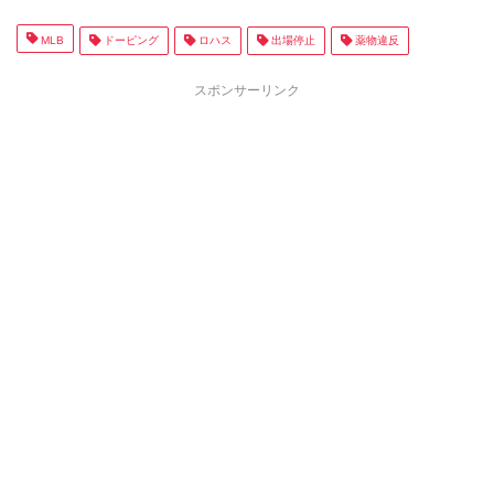
MLB
ドーピング
ロハス
出場停止
薬物違反
スポンサーリンク