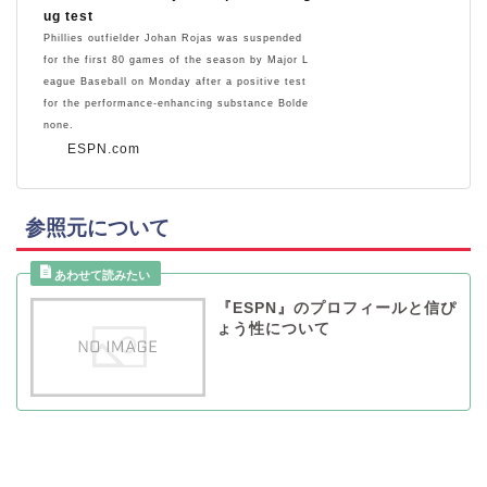
ug test
Phillies outfielder Johan Rojas was suspended
for the first 80 games of the season by Major L
eague Baseball on Monday after a positive test
for the performance-enhancing substance Bolde
none.
ESPN.com
参照元について
『ESPN』のプロフィールと信ぴ
ょう性について