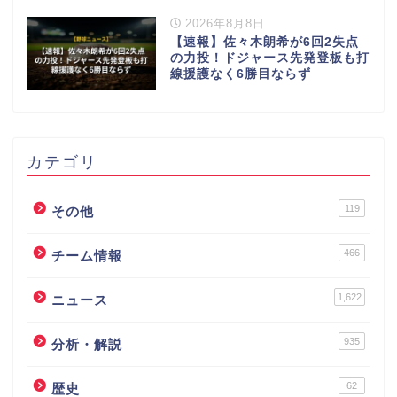
2026年8月8日
【速報】佐々木朗希が6回2失点
の力投！ドジャース先発登板も打
線援護なく6勝目ならず
カテゴリ
119
その他
466
チーム情報
1,622
ニュース
935
分析・解説
62
歴史