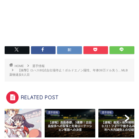
HOME
選手情報
【衝撃】ロハス80試合出場停止！ボルドエノン陽性、年俸39万ドル失う…MLB
薬物違反6人目
RELATED POST
情報
選手情報
選手情報