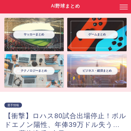
AI野球まとめ
サッカーまとめ
ゲームまとめ
テクノロジーまとめ
ビジネス・経済まとめ
選手情報
【衝撃】ロハス80試合出場停止！ボル
ドエノン陽性、年俸39万ドル失う…