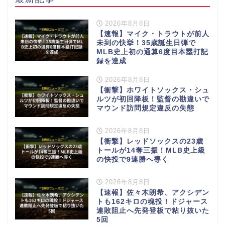
2026年8月8日
【速報】マイク・トラウトが前人
未到の快挙！35歳誕生日弾で
MLB史上初の通算6度目本塁打記
録を達成
2026年8月8日
【衝撃】ホワイトソックス・シュ
ルツが初回降板！監督の勘違いで
マウンド訪問規定違反の失態
2026年8月8日
【衝撃】レッドソックスの23歳
トールが14奪三振！MLB史上級
の快投で9連勝へ導く
2026年8月8日
【速報】佐々木朗希、アクシデン
トも162キロの魂投！ドジャース
連敗阻止へ先発登板で粘り抜いた
5回