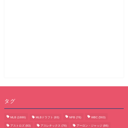
タグ
MLB
(1886)
MLBドラフト
(93)
NPB
(76)
WBC
(563)
アストロズ
(93)
アスレチックス
(76)
アーロン・ジャッジ
(86)