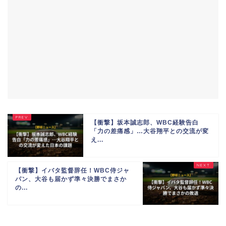
【衝撃】坂本誠志郎、WBC経験告白
「力の差痛感」…大谷翔平との交流が変
え...
【衝撃】イバタ監督辞任！WBC侍ジャ
パン、大谷も届かず準々決勝でまさか
の...