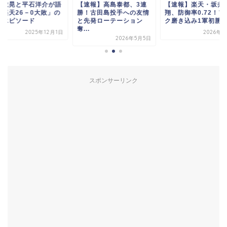
江敏晃と平石洋介が語
【速報】高島泰都、3連
【速報】楽天・坂井
「楽天26－0大敗」の
勝！古田島投手への友情
翔、防御率0.72！フ
笑エピソード
と先発ローテーション
ク磨き込み1軍初勝利.
奪...
2025年12月1日
2026年5
2026年5月5日
スポンサーリンク