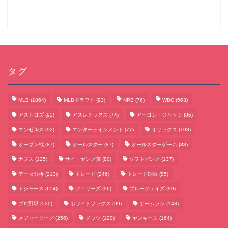
タグ
MLB
(1864)
MLBドラフト
(93)
NPB
(76)
WBC
(563)
アストロズ
(92)
アスレチックス
(74)
アーロン・ジャッジ
(86)
エンゼルス
(92)
エンターテインメント
(77)
オリックス
(103)
オープン戦
(87)
オールスター
(87)
オールスターゲーム
(83)
カブス
(125)
サイ・ヤング賞
(80)
ソフトバンク
(137)
データ分析
(213)
トレード
(246)
トレード期限
(85)
サッカーまとめ
ドジャース
(654)
フィリーズ
(96)
ブルージェイズ
(90)
プロ野球
(520)
ホワイトソックス
(99)
ホームラン
(148)
ゲームまとめ
メジャーリーグ
(256)
メッツ
(120)
ヤンキース
(164)