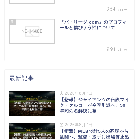
964
view
5
『パ・リーグ.com』のプロフィ
ールと信ぴょう性について
891
view
最新記事
2026年8月7日
【悲報】ジャイアンツの伝説マイ
ク・クルコーが今季引退へ。36
年間の名解説に幕
2026年8月7日
【衝撃】MLBで計5人の死球から
乱闘へ、監督・投手に出場停止処