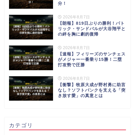
分！
2026年8月7日
【朗報】819日ぶりの勝利！パト
リック・サンドバルが大谷翔平と
の絆を胸に劇的復帰
2026年8月7日
【速報】フィリーズのサンチェス
がメジャー一番乗り15勝！二塁
打攻勢で圧勝
2026年8月7日
【衝撃】牧原大成が野村勇に助言
なし？ソフトバンクを支える「突
き放す愛」の真意とは
カテゴリ