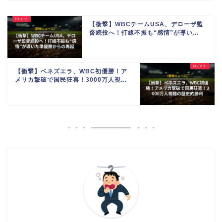
【衝撃】WBCチームUSA、デローザ監
督続投へ！打線不振も“感情”が導い...
【衝撃】ベネズエラ、WBC初優勝！ア
メリカ撃破で国民狂喜！3000万人視...