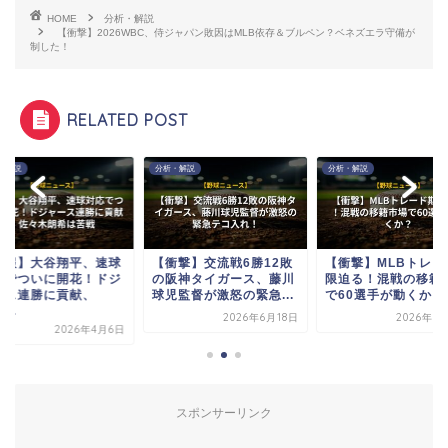
HOME
分析・解説
【衝撃】2026WBC、侍ジャパン敗因はMLB依存＆ブルペン？ベネズエラ守備が
制した！
RELATED POST
・解説
分析・解説
分析・解説
速報】大谷翔平、速球
【衝撃】交流戦6勝12敗
【衝撃】MLBトレー
応でついに開花！ドジ
の阪神タイガース、藤川
限迫る！混戦の移籍
ース連勝に貢献、
球児監督が激怒の緊急...
で60選手が動くか？
...
2026年6月18日
2026年7
2026年4月6日
スポンサーリンク