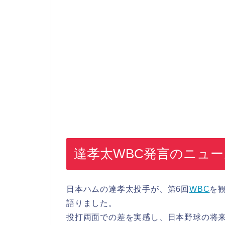
達孝太WBC発言のニュ
日本ハムの達孝太投手が、第6回
WBC
を
語りました。
投打両面での差を実感し、日本野球の将