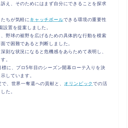
を訴え、そのためにはまず自分にできることを探求
もたちが気軽に
キャッチボール
できる環境の重要性
園設置を提案しました。
し、野球の裾野を広げるための具体的な行動を模索
用面で困難であると判断しました。
に深刻な状況になると危機感をあらためて表明し、
ます。
目標に、プロ5年目のシーズン開幕ローテ入りを決
を示しています。
定で、世界一奪還への貢献と、
オリンピック
での活
ました。