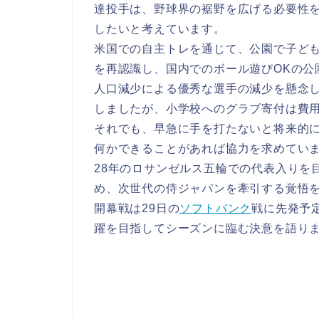
達投手は、野球界の裾野を広げる必要性
したいと考えています。
米国での自主トレを通じて、公園で子ど
を再認識し、国内でのボール遊びOKの公
人口減少による優秀な選手の減少を懸念
しましたが、小学校へのグラブ寄付は費
それでも、早急に手を打たないと将来的
何かできることがあれば協力を求めてい
28年のロサンゼルス五輪での代表入りを
め、次世代の侍ジャパンを牽引する覚悟
開幕戦は29日の
ソフトバンク
戦に先発予
躍を目指してシーズンに臨む決意を語り