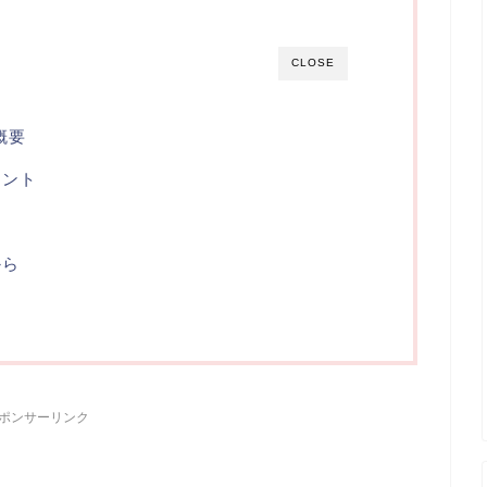
CLOSE
概要
イント
から
ポンサーリンク