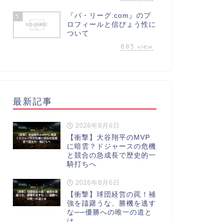
『パ・リーグ.com』のプ
5
ロフィールと信ぴょう性に
ついて
883
view
最新記事
2026年8月6日
【衝撃】大谷翔平のMVP
に暗雲？ドジャースの危機
と競合の急成長で歴史的一
騎打ちへ
2026年8月6日
【衝撃】球団経営の罠！補
強を躊躇うな、勝機を逃す
な──優勝への唯一の道と
は