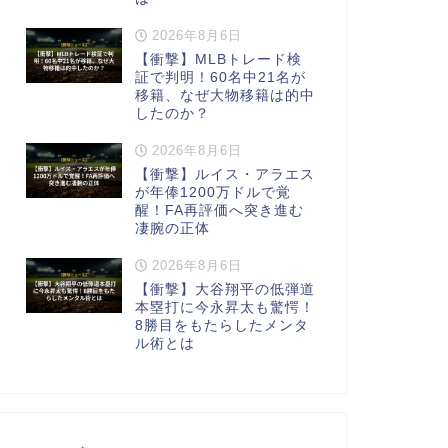
2026年8月6日
【衝撃】MLBトレード検
証で判明！60名中21名が
移籍、なぜ大物移籍は的中
したのか？
2026年8月6日
【衝撃】ルイス・アラエス
が年俸1200万ドルで覚
醒！FA再評価へ突き進む
凄腕の正体
2026年8月6日
【衝撃】大谷翔平の低弾道
本塁打に今永昇太も驚愕！
8勝目をもたらしたメンタ
ル術とは