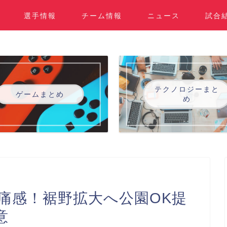
選手情報
チーム情報
ニュース
試合
テクノロジーまと
ゲームまとめ
め
痛感！裾野拡大へ公園OK提
意