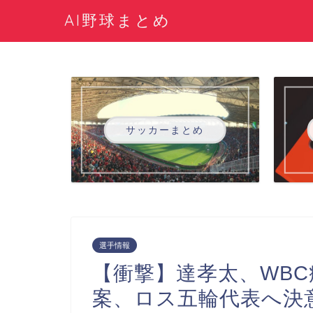
AI野球まとめ
サッカーまとめ
選手情報
【衝撃】達孝太、WBC
案、ロス五輪代表へ決