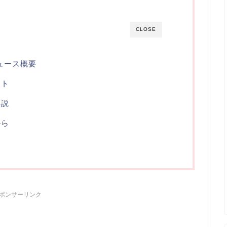
CLOSE
ュース概要
ント
解説
から
ポンサーリンク