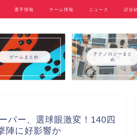
選手情報
チーム情報
ニュース
試合
テクノロジーまと
ゲームまとめ
め
ーパー、選球眼激変！140四
撃陣に好影響か