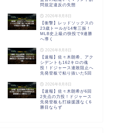
問規定違反の失態
2026年8月8日
【衝撃】レッドソックスの
23歳トールが14奪三振！
MLB史上級の快投で9連勝
へ導く
2026年8月8日
【速報】佐々木朗希、アク
シデントも162キロの魂
投！ドジャース連敗阻止へ
先発登板で粘り抜いた5回
2026年8月8日
【速報】佐々木朗希が6回
2失点の力投！ドジャース
先発登板も打線援護なく6
勝目ならず