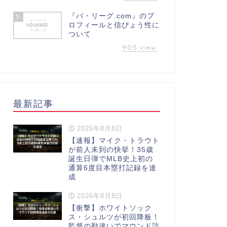
『パ・リーグ.com』のプ
5
ロフィールと信ぴょう性に
ついて
905
view
最新記事
2026年8月8日
【速報】マイク・トラウト
が前人未到の快挙！35歳
誕生日弾でMLB史上初の
通算6度目本塁打記録を達
成
2026年8月8日
【衝撃】ホワイトソック
ス・シュルツが初回降板！
監督の勘違いでマウンド訪