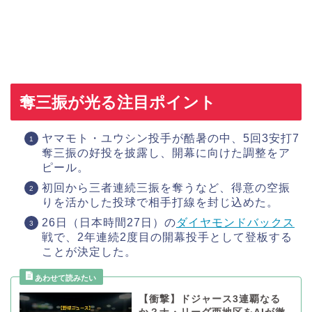
奪三振が光る注目ポイント
ヤマモト・ユウシン投手が酷暑の中、5回3安打7
奪三振の好投を披露し、開幕に向けた調整をア
ピール。
初回から三者連続三振を奪うなど、得意の空振
りを活かした投球で相手打線を封じ込めた。
26日（日本時間27日）の
ダイヤモンドバックス
戦で、2年連続2度目の開幕投手として登板する
ことが決定した。
【衝撃】ドジャース3連覇なる