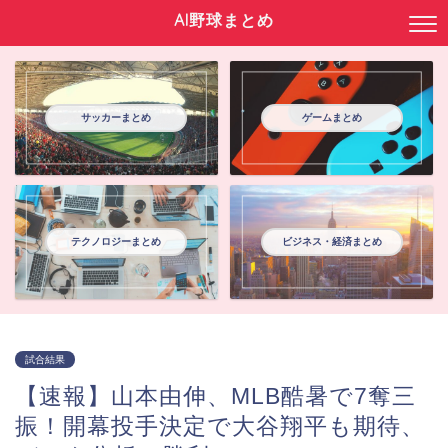
AI野球まとめ
サッカーまとめ
ゲームまとめ
テクノロジーまとめ
ビジネス・経済まとめ
試合結果
【速報】山本由伸、MLB酷暑で7奪三
振！開幕投手決定で大谷翔平も期待、