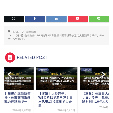
HOME
試合結果
【速報】山本由伸、MLB酷暑で7奪三振！開幕投手決定で大谷翔平も期待、デー
タ分析で勝利へ
RELATED POST
試合結果
試合結果
試合結果
【衝撃】大谷翔平、
【速報】佐野日大が劇的
【衝撃】報復か正
WBC初戦で満塁弾！日
サヨナラ弾！延長10回死
か。阪神・佐藤輝
本代表13-0圧勝で大会
闘を制し16年ぶり甲...
と広島戦の死球禍
...
触...
2026年7月26日
2026年3月7日
2026年