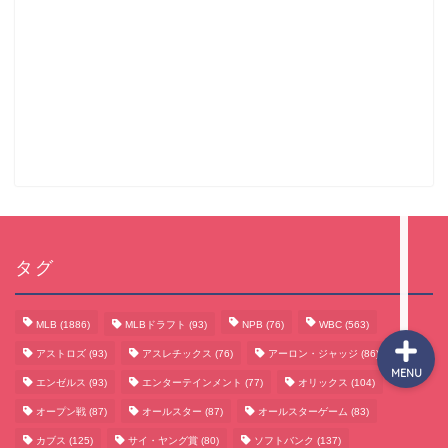
サッカーまとめ
ゲームまとめ
テクノロジーまとめ
ビジネス・経済まとめ
タグ
MLB
(1886)
MLBドラフト
(93)
NPB
(76)
WBC
(563)
アストロズ
(93)
アスレチックス
(76)
アーロン・ジャッジ
(86)
MENU
エンゼルス
(93)
エンターテインメント
(77)
オリックス
(104)
オープン戦
(87)
オールスター
(87)
オールスターゲーム
(83)
カブス
(125)
サイ・ヤング賞
(80)
ソフトバンク
(137)