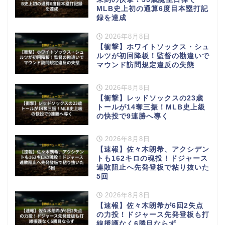
MLB史上初の通算6度目本塁打記
録を達成
2026年8月8日
【衝撃】ホワイトソックス・シュ
ルツが初回降板！監督の勘違いで
マウンド訪問規定違反の失態
2026年8月8日
【衝撃】レッドソックスの23歳
トールが14奪三振！MLB史上級
の快投で9連勝へ導く
2026年8月8日
【速報】佐々木朗希、アクシデン
トも162キロの魂投！ドジャース
連敗阻止へ先発登板で粘り抜いた
5回
2026年8月8日
【速報】佐々木朗希が6回2失点
の力投！ドジャース先発登板も打
線援護なく6勝目ならず