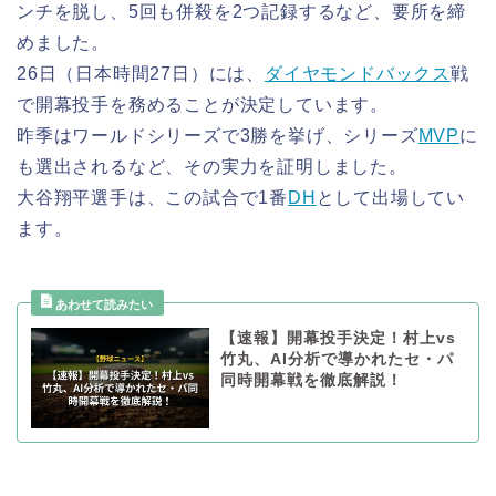
ンチを脱し、5回も併殺を2つ記録するなど、要所を締
めました。
26日（日本時間27日）には、
ダイヤモンドバックス
戦
で開幕投手を務めることが決定しています。
昨季はワールドシリーズで3勝を挙げ、シリーズ
MVP
に
も選出されるなど、その実力を証明しました。
大谷翔平選手は、この試合で1番
DH
として出場してい
ます。
【速報】開幕投手決定！村上vs
竹丸、AI分析で導かれたセ・パ
同時開幕戦を徹底解説！