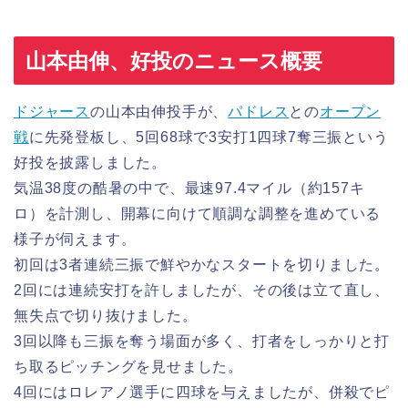
山本由伸、好投のニュース概要
ドジャース
の山本由伸投手が、
パドレス
との
オープン
戦
に先発登板し、5回68球で3安打1四球7奪三振という
好投を披露しました。
気温38度の酷暑の中で、最速97.4マイル（約157キ
ロ）を計測し、開幕に向けて順調な調整を進めている
様子が伺えます。
初回は3者連続三振で鮮やかなスタートを切りました。
2回には連続安打を許しましたが、その後は立て直し、
無失点で切り抜けました。
3回以降も三振を奪う場面が多く、打者をしっかりと打
ち取るピッチングを見せました。
4回にはロレアノ選手に四球を与えましたが、併殺でピ