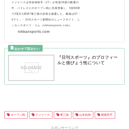
ドジャース山本由伸投手（27）が気温38度の酷暑の
中、パドレスとのオープン戦に先発登板し、5回68球
で3安打1四球7奪三振の好投を披露した。最速は97・
4マイ… - 日刊スポーツ新聞社のニュースサイト、ニ
ッカンスポーツ・コム（nikkansports.com）
nikkansports.com
『日刊スポーツ』のプロフィー
ルと信ぴょう性について
オープン戦
ドジャース
奪三振
山本由伸
開幕投手
スポンサーリンク