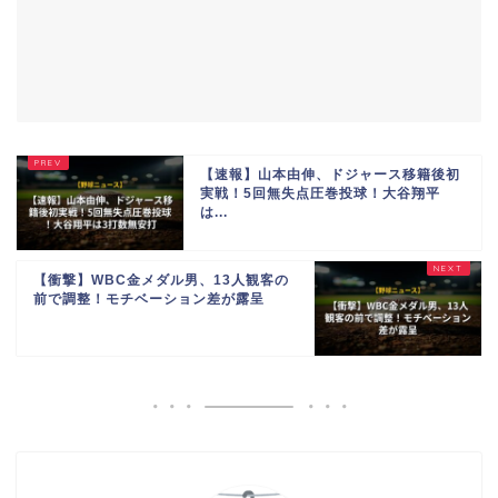
【速報】山本由伸、ドジャース移籍後初
実戦！5回無失点圧巻投球！大谷翔平
は...
【衝撃】WBC金メダル男、13人観客の
前で調整！モチベーション差が露呈