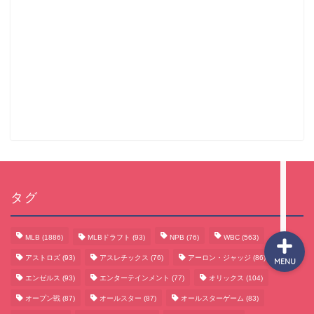
サッカーまとめ
ゲームまとめ
テクノロジーまとめ
ビジネス・経済まとめ
タグ
MLB
(1886)
MLBドラフト
(93)
NPB
(76)
WBC
(563)
アストロズ
(93)
アスレチックス
(76)
アーロン・ジャッジ
(86)
MENU
エンゼルス
(93)
エンターテインメント
(77)
オリックス
(104)
オープン戦
(87)
オールスター
(87)
オールスターゲーム
(83)