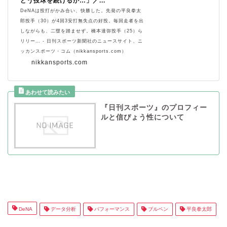
どう投球を続けるか…」／...
DeNAは投打がかみ合い、快勝した。先発の平良拳太
郎投手（30）が4回3安打無失点の好投。毎回走者を出
しながらも、二塁を踏ませず。橋本達弥投手（25）ら
リリー… - 日刊スポーツ新聞社のニュースサイト、ニ
ッカンスポーツ・コム（nikkansports.com）
nikkansports.com
『日刊スポーツ』のプロフィー
ルと信ぴょう性について
DeNA
データ分析
パフォーマンス
ブルペン
平良拳太郎