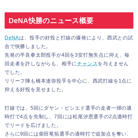
DeNA快勝のニュース概要
DeNA
は、投手の好投と打線の爆発により、西武との試
合で快勝しました。
先発の平良拳太郎投手が4回を3安打無失点に抑え、毎
回走者を許しながらも、相手に
チャンス
を与えません
でした。
リリーフ陣も橋本達弥投手を中心に、西武打線を1点に
抑える好投を見せました。
打線では、5回にダヤン・ビシエド選手の走者一掃の適
時打で4点を先制し、7回には松尾汐恩選手の2点適時打
でリードを広げました。
さらに9回には柴田竜拓選手の適時打で追加点を奪い、