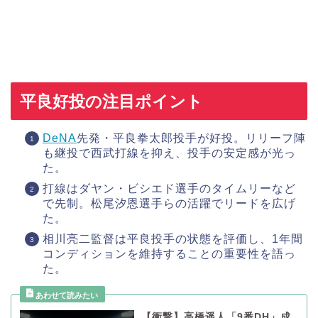
平良好投の注目ポイント
DeNA
先発・平良拳太郎投手が好投。リリーフ陣
も継投で西武打線を抑え、投手の安定感が光っ
た。
打線はダヤン・ビシエド選手のタイムリーなど
で先制。松尾汐恩選手らの活躍でリードを広げ
た。
相川亮二監督は平良投手の状態を評価し、1年間
コンディションを維持することの重要性を語っ
た。
【衝撃】高橋遥人「9番DH」成