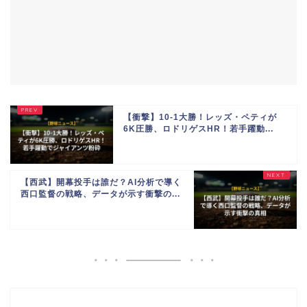
【衝撃】10-1大勝！レッズ・ペティが
6K圧勝、ロドリゲスHR！若手躍動...
【西武】開幕投手は誰だ？AI分析で導く
西口監督の戦略、データが示す衝撃の...