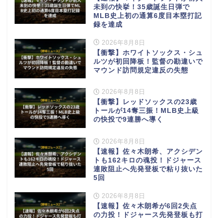
未到の快挙！35歳誕生日弾で
MLB史上初の通算6度目本塁打記
録を達成
2026年8月8日
【衝撃】ホワイトソックス・シュ
ルツが初回降板！監督の勘違いで
マウンド訪問規定違反の失態
2026年8月8日
【衝撃】レッドソックスの23歳
トールが14奪三振！MLB史上級
の快投で9連勝へ導く
2026年8月8日
【速報】佐々木朗希、アクシデン
トも162キロの魂投！ドジャース
連敗阻止へ先発登板で粘り抜いた
5回
2026年8月8日
【速報】佐々木朗希が6回2失点
の力投！ドジャース先発登板も打