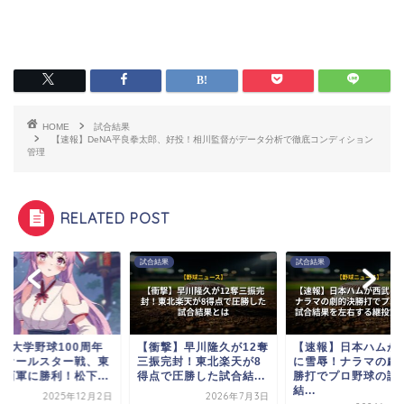
HOME
試合結果
【速報】DeNA平良拳太郎、好投！相川監督がデータ分析で徹底コンディション
管理
RELATED POST
試合結果
試合結果
試合結果
【衝撃】早川隆久が12奪
【速報】日本ハムが西武
東京6大学野球1
三振完封！東北楽天が8
に雪辱！ナラマの劇的決
記念オールスタ
得点で圧勝した試合結...
勝打でプロ野球の試合
軍が西軍に勝利！
結...
2026年7月3日
202