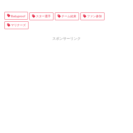
Babyproof
スター選手
チーム結束
ファン参加
マリナーズ
スポンサーリンク