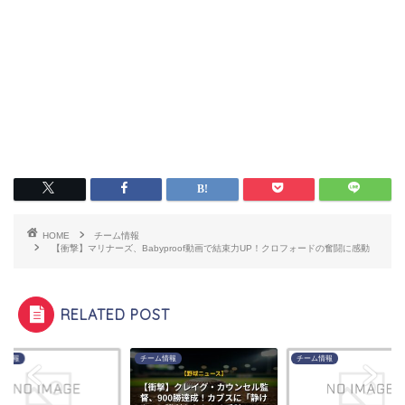
HOME
チーム情報
【衝撃】マリナーズ、Babyproof動画で結束力UP！クロフォードの奮闘に感動
RELATED POST
ム情報
チーム情報
チーム情報