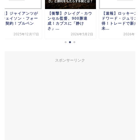
衝撃】クレイグ・カウ
【速報】ロッキーズがエ
【速報】ジャイアン
セル監督、900勝達
ドワード・ジュリエン獲
右腕ジェイソン・フ
！カブスに「静け
得！トレードで新たな
リーと契約！ブルペ
...
未...
再...
2026年5月2日
2026年1月29日
2025年12
スポンサーリンク