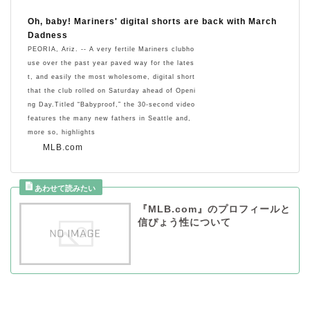
Oh, baby! Mariners' digital shorts are back with March
Dadness
PEORIA, Ariz. -- A very fertile Mariners clubho
use over the past year paved way for the lates
t, and easily the most wholesome, digital short
that the club rolled on Saturday ahead of Openi
ng Day.Titled “Babyproof,” the 30-second video
features the many new fathers in Seattle and,
more so, highlights
MLB.com
『MLB.com』のプロフィールと
信ぴょう性について