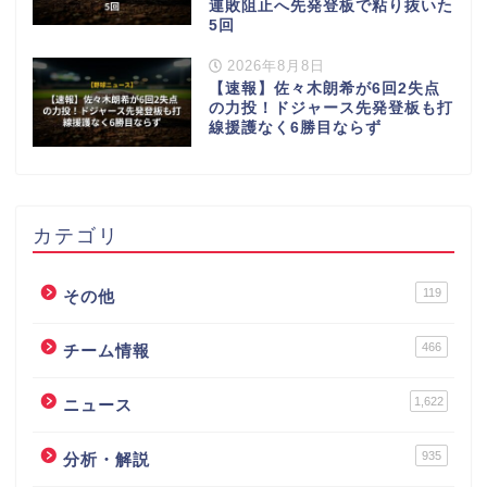
連敗阻止へ先発登板で粘り抜いた
5回
2026年8月8日
【速報】佐々木朗希が6回2失点
の力投！ドジャース先発登板も打
線援護なく6勝目ならず
カテゴリ
119
その他
466
チーム情報
1,622
ニュース
935
分析・解説