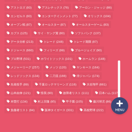
アストロズ
(93)
アスレチックス
(76)
アーロン・ジャッジ
(86)
エンゼルス
(93)
エンターテインメント
(77)
オリックス
(104)
サッカーまとめ
オープン戦
(87)
オールスター
(87)
オールスターゲーム
(83)
カブス
(125)
サイ・ヤング賞
(80)
ソフトバンク
(137)
ゲームまとめ
データ分析
(213)
トレード
(248)
トレード期限
(87)
ドジャース
(660)
フィリーズ
(99)
ブルージェイズ
(90)
テクノロジーまとめ
プロ野球
(531)
ホワイトソックス
(101)
ホームラン
(148)
メジャーリーグ
(257)
メッツ
(120)
ヤンキース
(164)
ビジネス・経済まとめ
レッドソックス
(134)
二刀流
(166)
侍ジャパン
(174)
先発投手
(89)
千葉ロッテマリーンズ
(116)
大谷翔平
(661)
山本由伸
(121)
怪我
(90)
故障者リスト
(111)
日本ハム
(117)
本塁打
(134)
村上宗隆
(95)
甲子園
(105)
藤川球児
(86)
MENU
負傷者リスト
(94)
阪神タイガース
(331)
高校野球
(222)