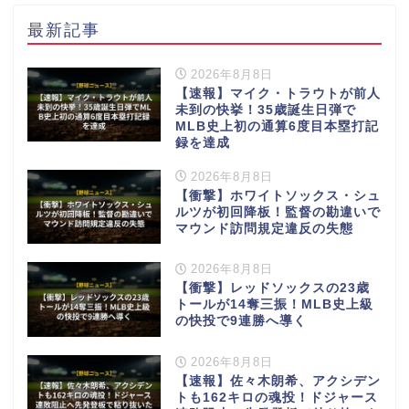
最新記事
2026年8月8日
【速報】マイク・トラウトが前人
未到の快挙！35歳誕生日弾で
MLB史上初の通算6度目本塁打記
録を達成
2026年8月8日
【衝撃】ホワイトソックス・シュ
ルツが初回降板！監督の勘違いで
マウンド訪問規定違反の失態
2026年8月8日
【衝撃】レッドソックスの23歳
トールが14奪三振！MLB史上級
の快投で9連勝へ導く
2026年8月8日
【速報】佐々木朗希、アクシデン
トも162キロの魂投！ドジャース