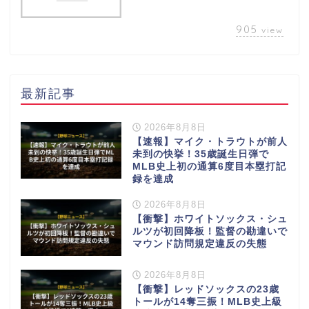
905
view
最新記事
2026年8月8日
【速報】マイク・トラウトが前人
未到の快挙！35歳誕生日弾で
MLB史上初の通算6度目本塁打記
録を達成
2026年8月8日
【衝撃】ホワイトソックス・シュ
ルツが初回降板！監督の勘違いで
マウンド訪問規定違反の失態
2026年8月8日
【衝撃】レッドソックスの23歳
トールが14奪三振！MLB史上級