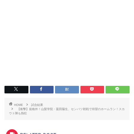
HOME
試合結果
【衝撃】規格外！山梨学院・菰田陽生、センバツ初戦で待望のホームラン！スカ
ウト陣も熱狂