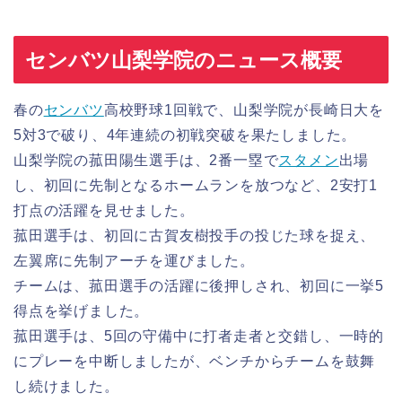
センバツ山梨学院のニュース概要
春の
センバツ
高校野球1回戦で、山梨学院が長崎日大を
5対3で破り、4年連続の初戦突破を果たしました。
山梨学院の菰田陽生選手は、2番一塁で
スタメン
出場
し、初回に先制となるホームランを放つなど、2安打1
打点の活躍を見せました。
菰田選手は、初回に古賀友樹投手の投じた球を捉え、
左翼席に先制アーチを運びました。
チームは、菰田選手の活躍に後押しされ、初回に一挙5
得点を挙げました。
菰田選手は、5回の守備中に打者走者と交錯し、一時的
にプレーを中断しましたが、ベンチからチームを鼓舞
し続けました。