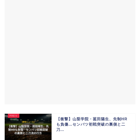
【衝撃】山梨学院・菰田陽生、先制HR
も負傷…センバツ初戦突破の裏側と二
刀...