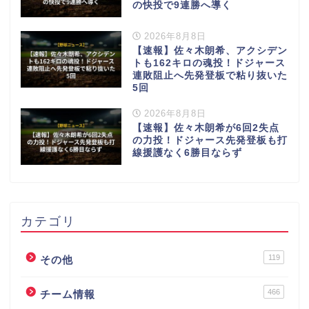
の快投で9連勝へ導く
2026年8月8日
【速報】佐々木朗希、アクシデン
トも162キロの魂投！ドジャース
連敗阻止へ先発登板で粘り抜いた
5回
2026年8月8日
【速報】佐々木朗希が6回2失点
の力投！ドジャース先発登板も打
線援護なく6勝目ならず
カテゴリ
119
その他
466
チーム情報