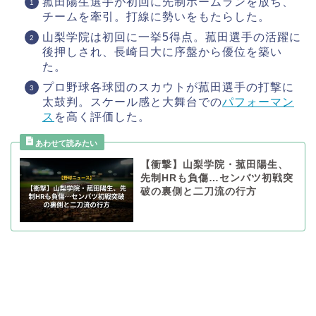
菰田陽生選手が初回に先制ホームランを放ち、
チームを牽引。打線に勢いをもたらした。
山梨学院は初回に一挙5得点。菰田選手の活躍に
後押しされ、長崎日大に序盤から優位を築い
た。
プロ野球各球団のスカウトが菰田選手の打撃に
太鼓判。スケール感と大舞台での
パフォーマン
ス
を高く評価した。
【衝撃】山梨学院・菰田陽生、
先制HRも負傷…センバツ初戦突
破の裏側と二刀流の行方