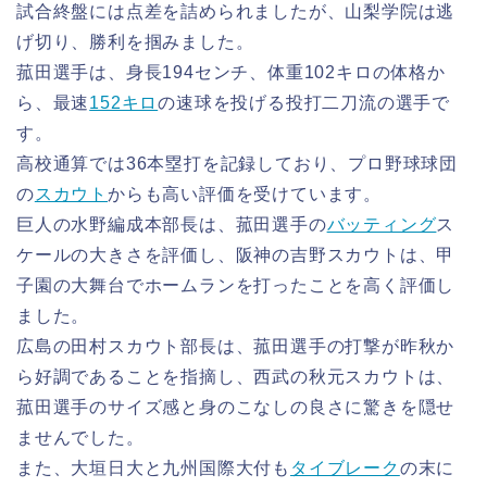
試合終盤には点差を詰められましたが、山梨学院は逃
げ切り、勝利を掴みました。
菰田選手は、身長194センチ、体重102キロの体格か
ら、最速
152キロ
の速球を投げる投打二刀流の選手で
す。
高校通算では36本塁打を記録しており、プロ野球球団
の
スカウト
からも高い評価を受けています。
巨人の水野編成本部長は、菰田選手の
バッティング
ス
ケールの大きさを評価し、阪神の吉野スカウトは、甲
子園の大舞台でホームランを打ったことを高く評価し
ました。
広島の田村スカウト部長は、菰田選手の打撃が昨秋か
ら好調であることを指摘し、西武の秋元スカウトは、
菰田選手のサイズ感と身のこなしの良さに驚きを隠せ
ませんでした。
また、大垣日大と九州国際大付も
タイブレーク
の末に