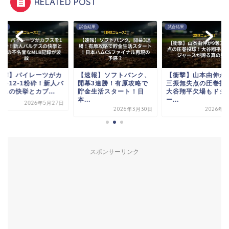
RELATED POST
結果
試合結果
試合結果
衝撃】パイレーツがカ
【速報】ソフトバンク、
【衝撃】山本由伸が
スを12-1粉砕！新人バ
開幕3連勝！有原攻略で
三振無失点の圧巻投
スの快挙とカブ...
貯金生活スタート！日
大谷翔平欠場もドジ
本...
ー...
2026年5月27日
2026年3月30日
2026年7
スポンサーリンク