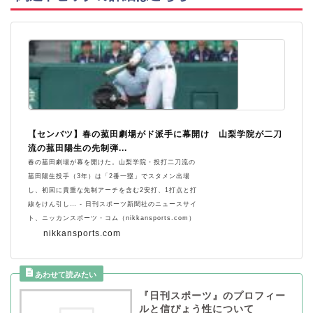
【センバツ】春の菰田劇場がド派手に幕開け 山梨学院が二刀
流の菰田陽生の先制弾...
春の菰田劇場が幕を開けた。山梨学院・投打二刀流の
菰田陽生投手（3年）は「2番一塁」でスタメン出場
し、初回に貴重な先制アーチを含む2安打、1打点と打
線をけん引し… - 日刊スポーツ新聞社のニュースサイ
ト、ニッカンスポーツ・コム（nikkansports.com）
nikkansports.com
『日刊スポーツ』のプロフィー
ルと信ぴょう性について