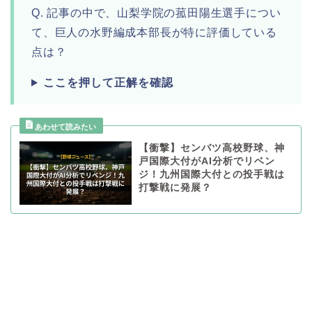
Q. 記事の中で、山梨学院の菰田陽生選手につい
て、巨人の水野編成本部長が特に評価している
点は？
ここを押して正解を確認
【衝撃】センバツ高校野球、神
戸国際大付がAI分析でリベン
ジ！九州国際大付との投手戦は
打撃戦に発展？