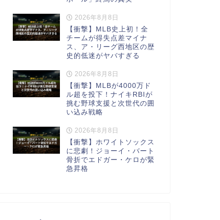
2026年8月8日
【衝撃】MLB史上初！全
チームが得失点差マイナ
ス、ア・リーグ西地区の歴
史的低迷がヤバすぎる
2026年8月8日
【衝撃】MLBが4000万ド
ル超を投下！ナイキRBIが
挑む野球支援と次世代の囲
い込み戦略
2026年8月8日
【衝撃】ホワイトソックス
に悲劇！ジョーイ・バート
骨折でエドガー・ケロが緊
急昇格