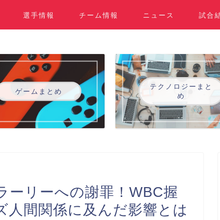
選手情報
チーム情報
ニュース
試合
テクノロジーまと
ゲームまとめ
め
ラーリーへの謝罪！WBC握
ズ人間関係に及んだ影響とは