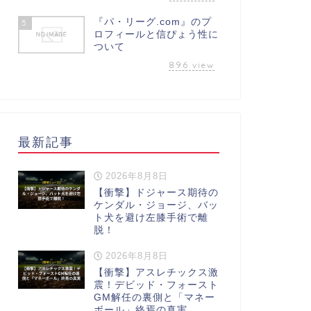
『パ・リーグ.com』のプ
5
ロフィールと信ぴょう性に
ついて
896
view
最新記事
2026年8月8日
【衝撃】ドジャース期待の
ケンダル・ジョージ、バッ
ト犬を避け左膝手術で離
脱！
2026年8月8日
【衝撃】アスレチックス激
震！デビッド・フォースト
GM解任の裏側と「マネー
ボール」終焉の真実