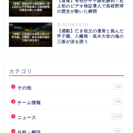
【速報】有明が甲子園初勝利！史
上初のビデオ検証導入で高校野球
の歴史が動いた瞬間
2026年8月7日
【感動】亡き祖父の遺骨と挑んだ
甲子園、八幡商・高木大世の魂の
三振が涙を誘う
カテゴリ
119
その他
466
チーム情報
1,614
ニュース
927
分析・解説