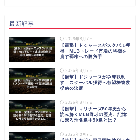
最新記事
2026年8月7日
【衝撃】ドジャースがスクバル獲
得！MLBトレード市場の均衡を
崩す覇権への勝負手
2026年8月7日
【衝撃】ドジャースが争奪戦制
す！スクーバル獲得へ有望株複数
提供の決断
2026年8月7日
【衝撃】マリナーズ50年史から
読み解くMLB野球の歴史、記憶
に残る珍名選手50選とは？
2026年8月7日