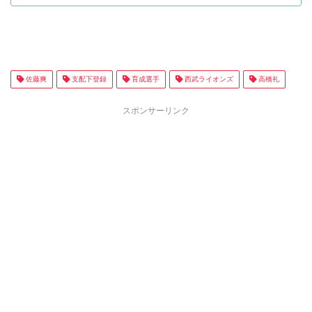
佐藤爽
支配下登録
育成選手
西武ライオンズ
高橋礼
スポンサーリンク