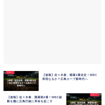
【速報】佐々木泰、開幕4番決定！WBC
再現なるか？広島カープ新時代へ
【速報】佐々木泰、開幕戦4番！WBC経
験を糧に広島打線に革命を起こす