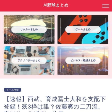
AI野球まとめ
サッカーまとめ
ゲームまとめ
テクノロジーまとめ
ビジネス・経済まとめ
チーム情報
【速報】西武、育成冨士大和を支配下
登録！残3枠は誰？佐藤爽の二刀流、