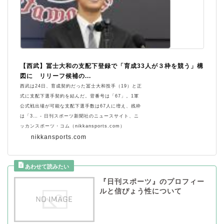
【西武】冨士大和の支配下登録で「育成33人が３枠を競う」構
図に リリーフ候補の...
西武は24日、育成契約だった冨士大和投手（19）と正
式に支配下選手契約を結んだ。背番号は「67」。1軍
公式戦出場が可能な支配下選手数は67人に増え、残枠
は「3… - 日刊スポーツ新聞社のニュースサイト、ニ
ッカンスポーツ・コム（nikkansports.com）
nikkansports.com
『日刊スポーツ』のプロフィー
ルと信ぴょう性について