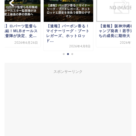
【速報】バーボン香る！
【速報】阪神沖縄春季キ
【速報】ロバ
マイナーリーグ・ブート
ャンプ発表！若手選手た
名将集結！M
レガーズ、ホットロッ
ちの成長に期待大！
ター監督陣が決
ド...
2026年1月23日
2
2026年4月8日
スポンサーリンク