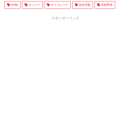
DH制
センバツ
タイブレーク
智弁学園
高校野球
スポンサーリンク