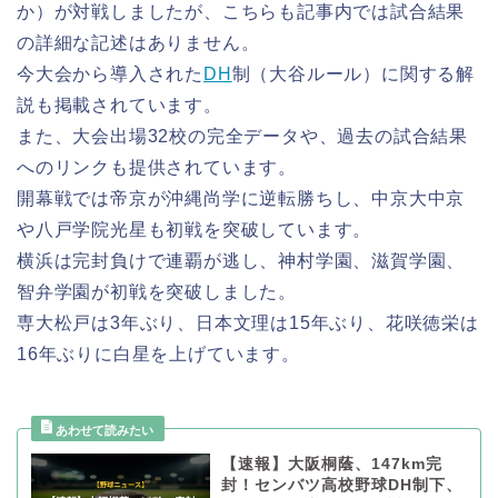
か）が対戦しましたが、こちらも記事内では試合結果
の詳細な記述はありません。
今大会から導入された
DH
制（大谷ルール）に関する解
説も掲載されています。
また、大会出場32校の完全データや、過去の試合結果
へのリンクも提供されています。
開幕戦では帝京が沖縄尚学に逆転勝ちし、中京大中京
や八戸学院光星も初戦を突破しています。
横浜は完封負けで連覇が逃し、神村学園、滋賀学園、
智弁学園が初戦を突破しました。
専大松戸は3年ぶり、日本文理は15年ぶり、花咲徳栄は
16年ぶりに白星を上げています。
【速報】大阪桐蔭、147km完
封！センバツ高校野球DH制下、