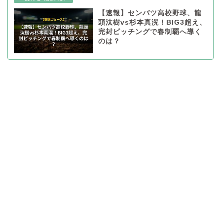
【速報】センバツ高校野球、龍
頭汰樹vs杉本真滉！BIG3超え、
完封ピッチングで春制覇へ導く
のは？