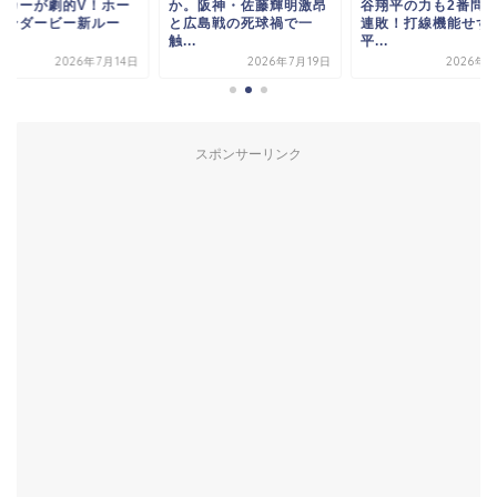
ーカーが劇的V！ホー
か。阪神・佐藤輝明激昂
谷翔平の力も2番問
ランダービー新ルー
と広島戦の死球禍で一
連敗！打線機能せず
.
触...
平...
2026年7月14日
2026年7月19日
2026年5
スポンサーリンク