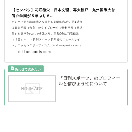
【センバツ】花咲徳栄－日本文理、専大松戸－九州国際大付
智弁学園が５年ぶり８...
センバツ第7日は8強入り目指し2回戦3試合。第1試合
は智弁学園（奈良）がタイブレークで神村学園（鹿児
島）を破り5年ぶりの8強入り。第2試合は花咲徳栄
（埼玉）－… - 日刊スポーツ新聞社のニュースサイ
ト、ニッカンスポーツ・コム（nikkansports.com）
nikkansports.com
『日刊スポーツ』のプロフィー
ルと信ぴょう性について