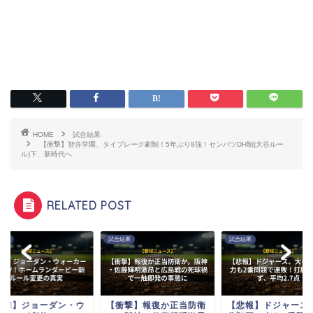
HOME
試合結果
【衝撃】智弁学園、タイブレーク劇制！5年ぶり8強！センバツDH制(大谷ルー
ル)下、新時代へ
RELATED POST
結果
試合結果
試合結果
衝撃】ジョーダン・ウ
【衝撃】報復か正当防衛
【悲報】ドジャース