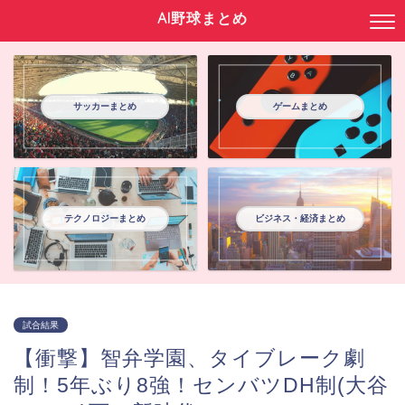
AI野球まとめ
サッカーまとめ
ゲームまとめ
テクノロジーまとめ
ビジネス・経済まとめ
試合結果
【衝撃】智弁学園、タイブレーク劇
制！5年ぶり8強！センバツDH制(大谷