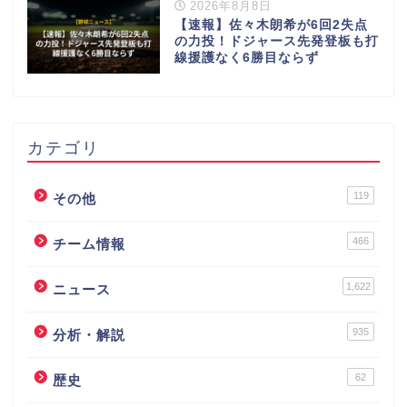
2026年8月8日
【速報】佐々木朗希が6回2失点
の力投！ドジャース先発登板も打
線援護なく6勝目ならず
カテゴリ
119
その他
466
チーム情報
1,622
ニュース
935
分析・解説
62
歴史