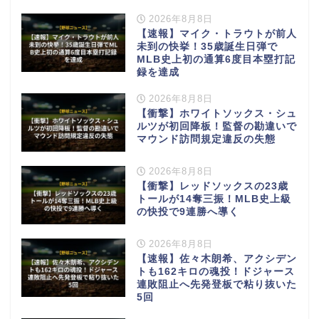
2026年8月8日
【速報】マイク・トラウトが前人
未到の快挙！35歳誕生日弾で
MLB史上初の通算6度目本塁打記
録を達成
2026年8月8日
【衝撃】ホワイトソックス・シュ
ルツが初回降板！監督の勘違いで
マウンド訪問規定違反の失態
2026年8月8日
【衝撃】レッドソックスの23歳
トールが14奪三振！MLB史上級
の快投で9連勝へ導く
2026年8月8日
【速報】佐々木朗希、アクシデン
トも162キロの魂投！ドジャース
連敗阻止へ先発登板で粘り抜いた
5回