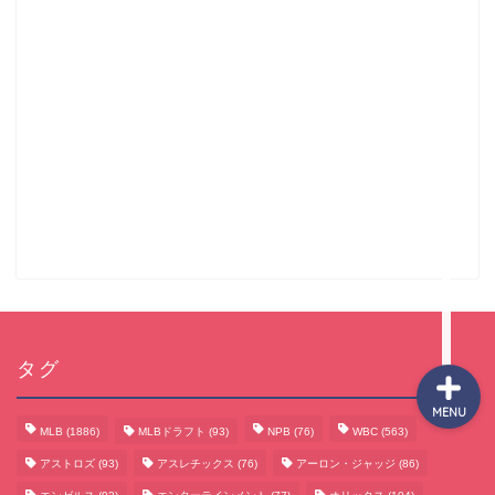
サッカーまとめ
ゲームまとめ
テクノロジーまとめ
ビジネス・経済まとめ
タグ
MENU
MLB
(1886)
MLBドラフト
(93)
NPB
(76)
WBC
(563)
アストロズ
(93)
アスレチックス
(76)
アーロン・ジャッジ
(86)