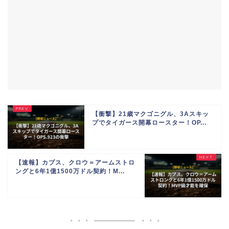
【衝撃】21歳マクゴニグル、3Aスキッ
プでタイガース開幕ロースター！OP...
【速報】カブス、クロウ＝アームストロ
ングと6年1億1500万ドル契約！M...