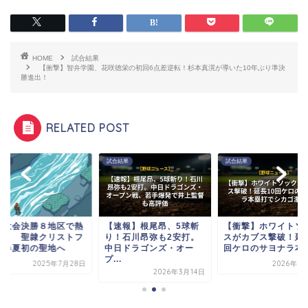
HOME
試合結果
【衝撃】智弁学園、花咲徳栄の初回6点差逆転！杉本真滉が導いた10年ぶり準決
勝進出！
RELATED POST
試合結果
試合結果
試合結果
で熱
【速報】根尾昂、5球斬
【衝撃】ホワイトソック
地方大
トフ
り！石川昂弥も2安打。
スがカブス撃破！延長10
戦続々
中日ドラゴンズ・オー
回ケロのサヨナラ本塁...
ァー春
プ...
月28日
2026年5月18日
2026年3月14日