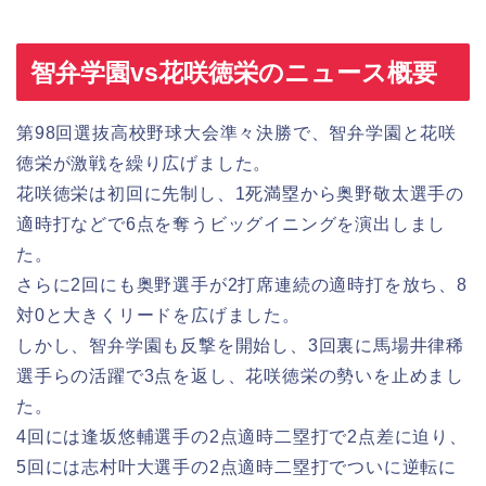
智弁学園vs花咲徳栄のニュース概要
第98回選抜高校野球大会準々決勝で、智弁学園と花咲
徳栄が激戦を繰り広げました。
花咲徳栄は初回に先制し、1死満塁から奥野敬太選手の
適時打などで6点を奪うビッグイニングを演出しまし
た。
さらに2回にも奥野選手が2打席連続の適時打を放ち、8
対0と大きくリードを広げました。
しかし、智弁学園も反撃を開始し、3回裏に馬場井律稀
選手らの活躍で3点を返し、花咲徳栄の勢いを止めまし
た。
4回には逢坂悠輔選手の2点適時二塁打で2点差に迫り、
5回には志村叶大選手の2点適時二塁打でついに逆転に