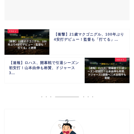
【衝撃】21歳マクゴニグル、100年ぶり
4安打デビュー！監督も「打てる」...
【速報】ロハス、開幕戦で引退シーズン
初安打！山本由伸も称賛、ドジャース
3...