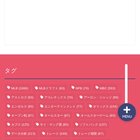
サッカーまとめ
ゲームまとめ
テクノロジーまとめ
タグ
ビジネス・経済まとめ
MLB
(1886)
MLBドラフト
(93)
NPB
(76)
WBC
(563)
アストロズ
(93)
アスレチックス
(76)
アーロン・ジャッジ
(86)
エンゼルス
(93)
エンターテインメント
(77)
オリックス
(104)
オープン戦
(87)
オールスター
(87)
オールスターゲーム
(83)
MENU
カブス
(125)
サイ・ヤング賞
(80)
ソフトバンク
(137)
データ分析
(213)
トレード
(248)
トレード期限
(87)