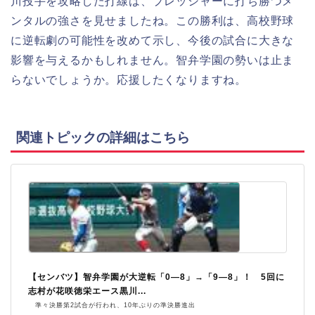
川投手を攻略した打線は、プレッシャーに打ち勝つメ
ンタルの強さを見せましたね。この勝利は、高校野球
に逆転劇の可能性を改めて示し、今後の試合に大きな
影響を与えるかもしれません。智弁学園の勢いは止ま
らないでしょうか。応援したくなりますね。
関連トピックの詳細はこちら
【センバツ】智弁学園が大逆転「0―8」→「9―8」！ 5回に
志村が花咲徳栄エース黒川...
準々決勝第2試合が行われ、10年ぶりの準決勝進出