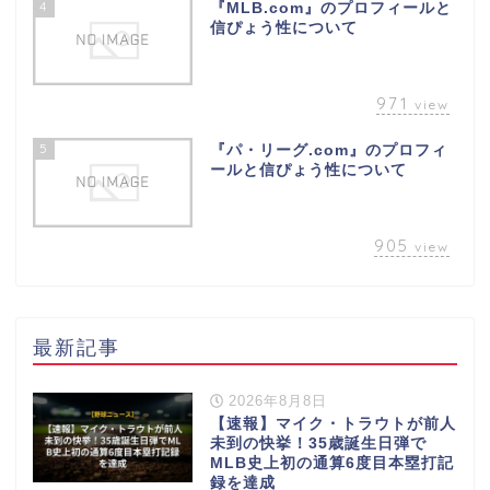
4
『MLB.com』のプロフィールと
信ぴょう性について
971
view
5
『パ・リーグ.com』のプロフィ
ールと信ぴょう性について
905
view
最新記事
2026年8月8日
【速報】マイク・トラウトが前人
未到の快挙！35歳誕生日弾で
MLB史上初の通算6度目本塁打記
録を達成