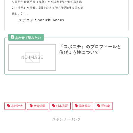
を目指す智弁学園（奈良）と初の春4強を狙う花咲徳
栄（埼玉）が対戦。5回を終えて智弁学園が8点差を逆
転し、9―…
スポニチ Sponichi Annex
『スポニチ』のプロフィールと
信ぴょう性について
志村叶大
智弁学園
杉本真滉
花咲徳栄
逆転劇
スポンサーリンク