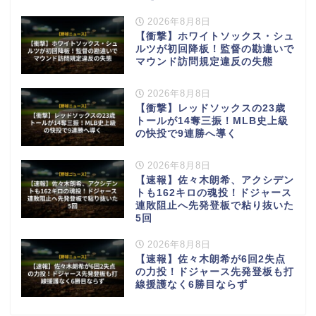
2026年8月8日
【衝撃】ホワイトソックス・シュ
ルツが初回降板！監督の勘違いで
マウンド訪問規定違反の失態
2026年8月8日
【衝撃】レッドソックスの23歳
トールが14奪三振！MLB史上級
の快投で9連勝へ導く
2026年8月8日
【速報】佐々木朗希、アクシデン
トも162キロの魂投！ドジャース
連敗阻止へ先発登板で粘り抜いた
5回
2026年8月8日
【速報】佐々木朗希が6回2失点
の力投！ドジャース先発登板も打
線援護なく6勝目ならず