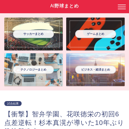
AI野球まとめ
サッカーまとめ
ゲームまとめ
テクノロジーまとめ
ビジネス・経済まとめ
試合結果
【衝撃】智弁学園、花咲徳栄の初回6
点差逆転！杉本真滉が導いた10年ぶり