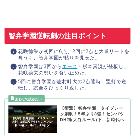
智弁学園逆転劇の注目ポイント
花咲徳栄が初回に6点、2回に2点と大量リードを
奪うも、智弁学園が粘りを見せた。
智弁学園は3回から
エース
・杉本真滉が登板し、
花咲徳栄の勢いを食い止めた。
5回に智弁学園が志村叶大の2点適時二塁打で逆
転し、試合をひっくり返した。
【衝撃】智弁学園、タイブレー
ク劇制！5年ぶり8強！センバツ
DH制(大谷ルール)下、新時代へ