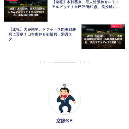
【速報】木村葵来、巨人対阪神セレモニ
アルピッチ！自己評価60点、美投球に...
【速報】大谷翔平、ドジャース開幕戦勝
利に貢献！山本由伸も初勝利、満員ス
タ...
窓際SE