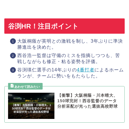
谷渕HR！注目ポイント
大阪桐蔭が英明との激戦を制し、3年ぶりに準決
勝進出を決めた。
西谷浩一監督は守備のミスを指摘しつつも、苦
戦しながらも修正・粘る姿勢を評価。
谷渕瑛仁選手の14年ぶりの
4番打者
によるホーム
ランが、チームに勢いをもたらした。
【衝撃】大阪桐蔭・川本晴大、
150球完封！西谷監督のデータ
分析采配が光った選抜高校野球