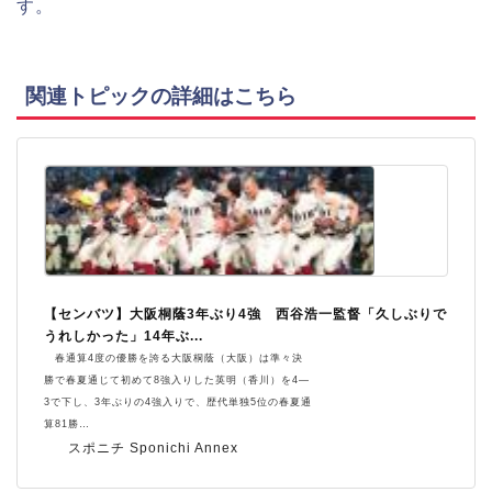
す。
関連トピックの詳細はこちら
【センバツ】大阪桐蔭3年ぶり4強 西谷浩一監督「久しぶりで
うれしかった」14年ぶ...
春通算4度の優勝を誇る大阪桐蔭（大阪）は準々決
勝で春夏通じて初めて8強入りした英明（香川）を4―
3で下し、3年ぶりの4強入りで、歴代単独5位の春夏通
算81勝…
スポニチ Sponichi Annex