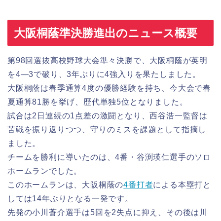
大阪桐蔭準決勝進出のニュース概要
第98回選抜高校野球大会準々決勝で、大阪桐蔭が英明
を4―3で破り、3年ぶりに4強入りを果たしました。
大阪桐蔭は春季通算4度の優勝経験を持ち、今大会で春
夏通算81勝を挙げ、歴代単独5位となりました。
試合は2日連続の1点差の激闘となり、西谷浩一監督は
苦戦を振り返りつつ、守りのミスを課題として指摘し
ました。
チームを勝利に導いたのは、4番・谷渕瑛仁選手のソロ
ホームランでした。
このホームランは、大阪桐蔭の
4番打者
による本塁打と
しては14年ぶりとなる一発です。
先発の小川蒼介選手は5回を2失点に抑え、その後は川