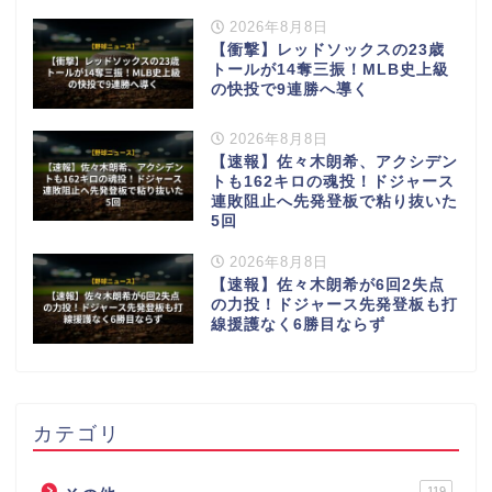
2026年8月8日
【衝撃】レッドソックスの23歳
トールが14奪三振！MLB史上級
の快投で9連勝へ導く
2026年8月8日
【速報】佐々木朗希、アクシデン
トも162キロの魂投！ドジャース
連敗阻止へ先発登板で粘り抜いた
5回
2026年8月8日
【速報】佐々木朗希が6回2失点
の力投！ドジャース先発登板も打
線援護なく6勝目ならず
カテゴリ
119