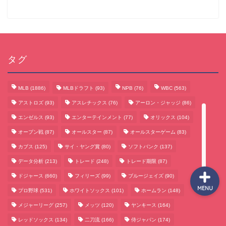
サッカーまとめ
タグ
ゲームまとめ
MLB
(1886)
MLBドラフト
(93)
NPB
(76)
WBC
(563)
テクノロジーまとめ
アストロズ
(93)
アスレチックス
(76)
アーロン・ジャッジ
(86)
エンゼルス
(93)
エンターテインメント
(77)
オリックス
(104)
ビジネス・経済まとめ
オープン戦
(87)
オールスター
(87)
オールスターゲーム
(83)
カブス
(125)
サイ・ヤング賞
(80)
ソフトバンク
(137)
データ分析
(213)
トレード
(248)
トレード期限
(87)
ドジャース
(660)
フィリーズ
(99)
ブルージェイズ
(90)
MENU
プロ野球
(531)
ホワイトソックス
(101)
ホームラン
(148)
メジャーリーグ
(257)
メッツ
(120)
ヤンキース
(164)
レッドソックス
(134)
二刀流
(166)
侍ジャパン
(174)