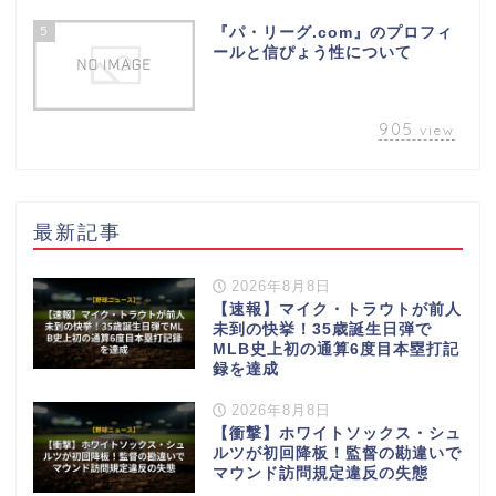
5
『パ・リーグ.com』のプロフィ
ールと信ぴょう性について
905
view
最新記事
2026年8月8日
【速報】マイク・トラウトが前人
未到の快挙！35歳誕生日弾で
MLB史上初の通算6度目本塁打記
録を達成
2026年8月8日
【衝撃】ホワイトソックス・シュ
ルツが初回降板！監督の勘違いで
マウンド訪問規定違反の失態