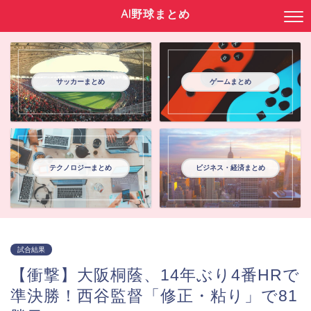
AI野球まとめ
サッカーまとめ
ゲームまとめ
テクノロジーまとめ
ビジネス・経済まとめ
試合結果
【衝撃】大阪桐蔭、14年ぶり4番HRで
準決勝！西谷監督「修正・粘り」で81