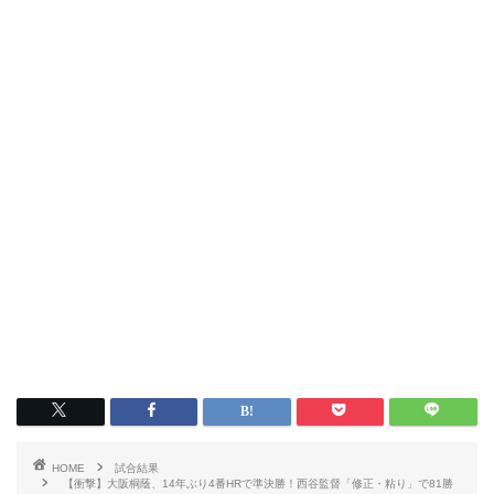
HOME
試合結果
【衝撃】大阪桐蔭、14年ぶり4番HRで準決勝！西谷監督「修正・粘り」で81勝