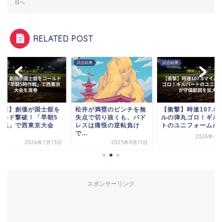
目へ
RELATED POST
結果
試合結果
試合結果
衝撃】創価が国士舘を
松井が満塁のピンチを無
【衝撃】時速107.8
ールド撃破！「早朝5
失点で切り抜くも、パド
ルの弾丸ゴロ！ギル
作戦」で西東京大会
レスは痛恨の逆転負け
トのユニフォームが..
.
で...
2026年4月
2026年7月13日
2025年9月11日
スポンサーリンク