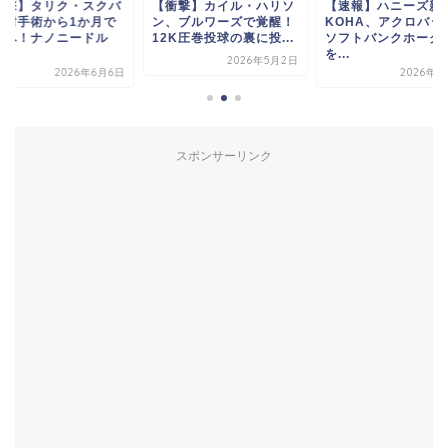
衝撃】タリク・スクバ
【衝撃】カイル・ハリソ
【速報】ハニーズ新
が肘手術から1か月で
ン、ブルワーズで覚醒！
KOHA、アクロバッ
帰へ！ナノニードル
12K圧巻投球の裏に投...
ソフトバンクホーク
.
を...
2026年5月2日
2026年6月6日
2026年4
スポンサーリンク