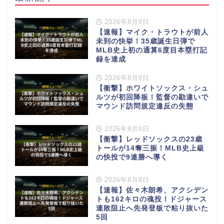
2026年8月8日
【速報】マイク・トラウトが前人
未到の快挙！35歳誕生日弾で
MLB史上初の通算6度目本塁打記
録を達成
2026年8月8日
【衝撃】ホワイトソックス・シュ
ルツが初回降板！監督の勘違いで
マウンド訪問規定違反の失態
2026年8月8日
【衝撃】レッドソックスの23歳
トールが14奪三振！MLB史上級
の快投で9連勝へ導く
2026年8月8日
【速報】佐々木朗希、アクシデン
トも162キロの魂投！ドジャース
連敗阻止へ先発登板で粘り抜いた
5回