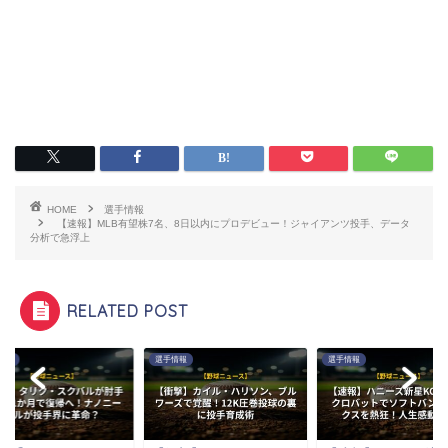
HOME
選手情報
【速報】MLB有望株7名、8日以内にプロデビュー！ジャイアンツ投手、データ
分析で急浮上
RELATED POST
情報
選手情報
選手情報