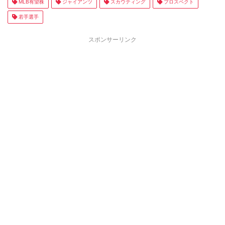
MLB有望株
ジャイアンツ
スカウティング
プロスペクト
若手選手
スポンサーリンク