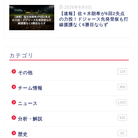
2026年8月8日
【速報】佐々木朗希が6回2失点
の力投！ドジャース先発登板も打
線援護なく6勝目ならず
カテゴリ
119
その他
466
チーム情報
1,622
ニュース
935
分析・解説
62
歴史