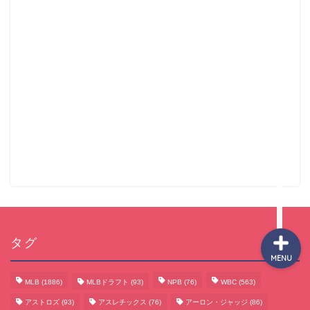
サッカーまとめ
ゲームまとめ
テクノロジーまとめ
ビジネス・経済まとめ
タグ
MENU
MLB
(1886)
MLBドラフト
(93)
NPB
(76)
WBC
(563)
アストロズ
(93)
アスレチックス
(76)
アーロン・ジャッジ
(86)