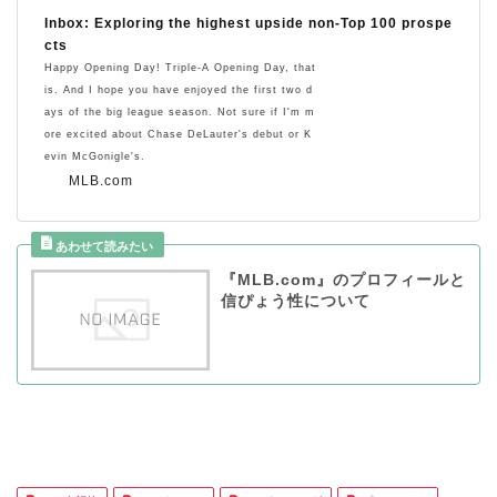
Inbox: Exploring the highest upside non-Top 100 prospe
cts
Happy Opening Day! Triple-A Opening Day, that
is. And I hope you have enjoyed the first two d
ays of the big league season. Not sure if I'm m
ore excited about Chase DeLauter's debut or K
evin McGonigle's.
MLB.com
『MLB.com』のプロフィールと
信ぴょう性について