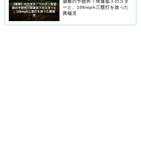
望株の予想外！球速低下のスタ
ーと、106mph三塁打を放った
異端児