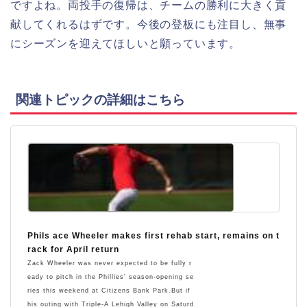
ですよね。両投手の復帰は、チームの勝利に大きく貢
献してくれるはずです。今後の登板にも注目し、無事
にシーズンを迎えてほしいと願っています。
関連トピックの詳細はこちら
Phils ace Wheeler makes first rehab start, remains on t
rack for April return
Zack Wheeler was never expected to be fully r
eady to pitch in the Phillies' season-opening se
ries this weekend at Citizens Bank Park.But if
his outing with Triple-A Lehigh Valley on Saturd