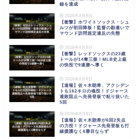
録を達成
2026年8月8日
【衝撃】ホワイトソックス・シュ
ルツが初回降板！監督の勘違いで
マウンド訪問規定違反の失態
2026年8月8日
【衝撃】レッドソックスの23歳
トールが14奪三振！MLB史上級
の快投で9連勝へ導く
2026年8月8日
【速報】佐々木朗希、アクシデン
トも162キロの魂投！ドジャース
連敗阻止へ先発登板で粘り抜いた
5回
2026年8月8日
【速報】佐々木朗希が6回2失点
の力投！ドジャース先発登板も打
線援護なく6勝目ならず