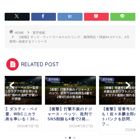
HOME
選手情報
【速報】ザック・ウィーラー＆ケルケリング、復帰間近！球速94.3マイル、4月
復帰へ加速するフィリーズ
RELATED POST
情報
選手情報
選手情報
衝撃】ダスティ・ベイ
【衝撃】打撃不振のドジ
【衝撃】背番号1の
ー監督、WBCニカラ
ャース・ベッツ、批判で
も！佐々木麟太郎が
代表を率いる！30...
SNS削除も4番で2発...
トバンクを訪問、ド
フ...
2026年3月7日
2026年5月27日
2026年7