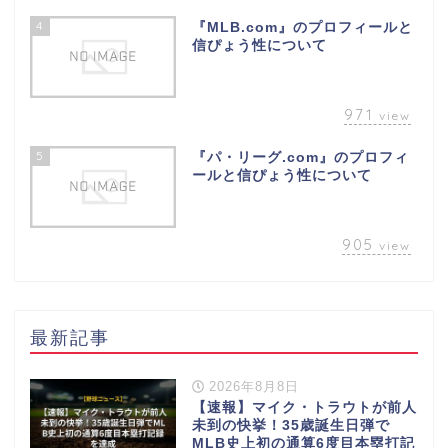
4
『MLB.com』のプロフィールと
信ぴょう性について
971
view
5
『パ・リーグ.com』のプロフィ
ールと信ぴょう性について
905
view
最新記事
2026年8月8日
【速報】マイク・トラウトが前人
未到の快挙！35歳誕生日弾で
MLB史上初の通算6度目本塁打記