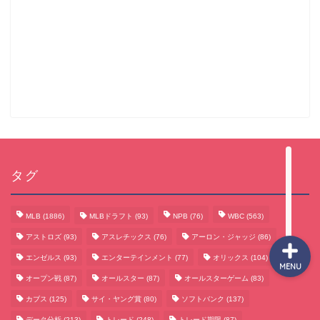
サッカーまとめ
ゲームまとめ
テクノロジーまとめ
ビジネス・経済まとめ
タグ
MLB
(1886)
MLBドラフト
(93)
NPB
(76)
WBC
(563)
アストロズ
(93)
アスレチックス
(76)
アーロン・ジャッジ
(86)
エンゼルス
(93)
エンターテインメント
(77)
オリックス
(104)
MENU
オープン戦
(87)
オールスター
(87)
オールスターゲーム
(83)
カブス
(125)
サイ・ヤング賞
(80)
ソフトバンク
(137)
データ分析
(213)
トレード
(248)
トレード期限
(87)