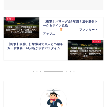
【衝撃】パリーグ全6球団！選手裏側ト
ーク＆サイン色紙
ファンミート
アップ...
【衝撃】阪神、打撃爆発で巨人との開幕
カード制覇！AI分析が示すパラダイム...