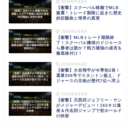
2026年8月6日
【衝撃】スクーバル移籍でMLB
激震！トレード期限に起きた歴史
的狂騒曲と球界の真実
2026年8月6日
【衝撃】MLBトレード期限終
了！スクーバル獲得のドジャース
ら勝者は誰か？戦力補強の成否を
徹底格付け！
2026年8月6日
【衝撃】大谷翔平が今季初2発！
通算306号でスタントン超え、ド
ジャースの主砲が歴代7位へ浮上
2026年8月6日
【衝撃】元西武ジェフリー・ヤン
がメジャーデビュー！162キロ連
発＆代名詞ジャンプで初ホールド
の快挙