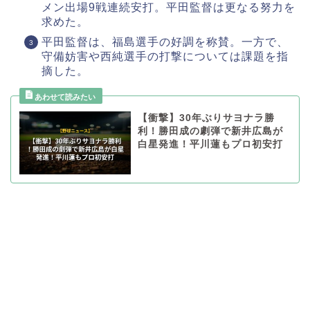
メン出場9戦連続安打。平田監督は更なる努力を
求めた。
平田監督は、福島選手の好調を称賛。一方で、
守備妨害や西純選手の打撃については課題を指
摘した。
【衝撃】30年ぶりサヨナラ勝
利！勝田成の劇弾で新井広島が
白星発進！平川蓮もプロ初安打