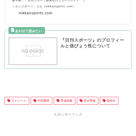
健斗捕… - 日刊スポーツ新聞社のニュースサイト、ニ
ッカンスポーツ・コム（nikkansports.com）
nikkansports.com
『日刊スポーツ』のプロフィー
ルと信ぴょう性について
ストレート
平田勝男
育成戦略
茨木秀俊
西純矢
スポンサーリンク