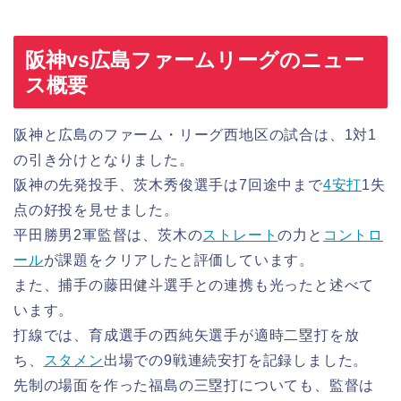
阪神vs広島ファームリーグのニュー
ス概要
阪神と広島のファーム・リーグ西地区の試合は、1対1
の引き分けとなりました。
阪神の先発投手、茨木秀俊選手は7回途中まで
4安打
1失
点の好投を見せました。
平田勝男2軍監督は、茨木の
ストレート
の力と
コントロ
ール
が課題をクリアしたと評価しています。
また、捕手の藤田健斗選手との連携も光ったと述べて
います。
打線では、育成選手の西純矢選手が適時二塁打を放
ち、
スタメン
出場での9戦連続安打を記録しました。
先制の場面を作った福島の三塁打についても、監督は