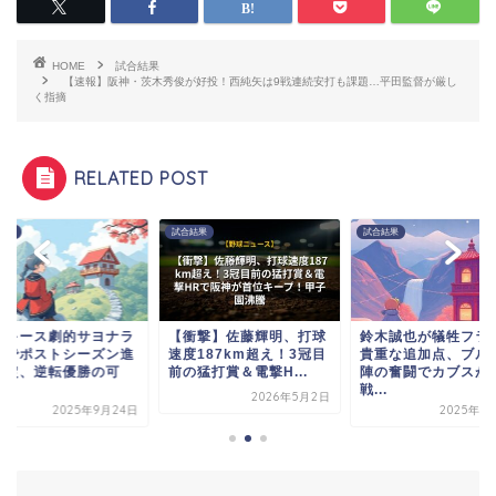
HOME
試合結果
【速報】阪神・茨木秀俊が好投！西純矢は9戦連続安打も課題…平田監督が厳し
く指摘
RELATED POST
結果
試合結果
試合結果
衝撃】佐藤輝明、打球
鈴木誠也が犠牲フライで
ヤンキース劇的サヨ
度187km超え！3冠目
貴重な追加点、ブルペン
勝ちでポストシーズ
の猛打賞＆電撃H...
陣の奮闘でカブスが接
出決定、逆転優勝の
戦...
能...
2026年5月2日
2025年9月11日
2025年9