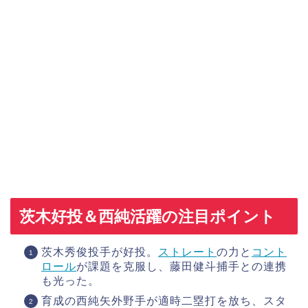
茨木好投＆西純活躍の注目ポイント
茨木秀俊投手が好投。
ストレート
の力と
コント
ロール
が課題を克服し、藤田健斗捕手との連携
も光った。
育成の西純矢外野手が適時二塁打を放ち、スタ