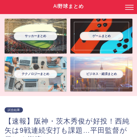
AI野球まとめ
サッカーまとめ
ゲームまとめ
テクノロジーまとめ
ビジネス・経済まとめ
試合結果
【速報】阪神・茨木秀俊が好投！西純
矢は9戦連続安打も課題…平田監督が