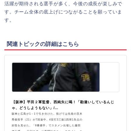
活躍が期待される選手が多く、今後の成長が楽しみで
す。チーム全体の底上げにつながることを願っていま
す。
関連トピックの詳細はこちら
【阪神】平田２軍監督、西純矢に喝！「勘違いしているんじ
ゃ、どうしようもない」/...
阪神と広島が1－1で引き分けた。投げては先発の茨木
秀俊投手（21）が7回途中、4安打3三振1四球1失点の
好投を見せた。「8番捕手」でスタメン出場した藤田