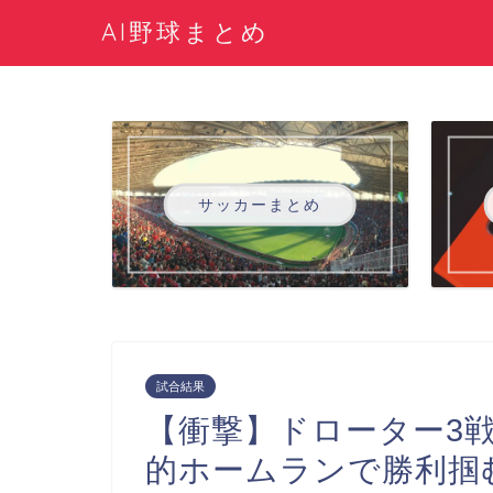
AI野球まとめ
サッカーまとめ
試合結果
【衝撃】ドローター3
的ホームランで勝利掴