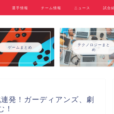
選手情報
チーム情報
ニュース
試合
テクノロジーまと
ゲームまとめ
め
戦連発！ガーディアンズ、劇
む！