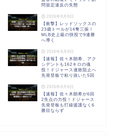
問規定違反の失態
2026年8月8日
【衝撃】レッドソックスの
23歳トールが14奪三振！
MLB史上級の快投で9連勝
へ導く
2026年8月8日
【速報】佐々木朗希、アク
シデントも162キロの魂
投！ドジャース連敗阻止へ
先発登板で粘り抜いた5回
2026年8月8日
【速報】佐々木朗希が6回
2失点の力投！ドジャース
先発登板も打線援護なく6
勝目ならず