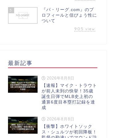
『パ・リーグ.com』のプ
5
ロフィールと信ぴょう性に
ついて
905
view
最新記事
2026年8月8日
【速報】マイク・トラウト
が前人未到の快挙！35歳
誕生日弾でMLB史上初の
通算6度目本塁打記録を達
成
2026年8月8日
【衝撃】ホワイトソック
ス・シュルツが初回降板！
監督の勘違いでマウンド訪