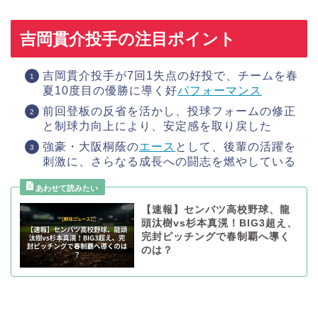
吉岡貫介投手の注目ポイント
吉岡貫介投手が7回1失点の好投で、チームを春
夏10度目の優勝に導く好
パフォーマンス
前回登板の反省を活かし、投球フォームの修正
と制球力向上により、安定感を取り戻した
強豪・大阪桐蔭の
エース
として、後輩の活躍を
刺激に、さらなる成長への闘志を燃やしている
【速報】センバツ高校野球、龍
頭汰樹vs杉本真滉！BIG3超え、
完封ピッチングで春制覇へ導く
のは？