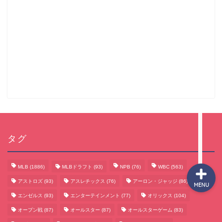
サッカーまとめ
ゲームまとめ
テクノロジーまとめ
ビジネス・経済まとめ
タグ
MLB
(1886)
MLBドラフト
(93)
NPB
(76)
WBC
(563)
アストロズ
(93)
アスレチックス
(76)
アーロン・ジャッジ
(86)
MENU
エンゼルス
(93)
エンターテインメント
(77)
オリックス
(104)
オープン戦
(87)
オールスター
(87)
オールスターゲーム
(83)