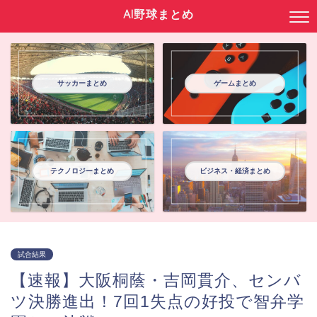
AI野球まとめ
サッカーまとめ
ゲームまとめ
テクノロジーまとめ
ビジネス・経済まとめ
試合結果
【速報】大阪桐蔭・吉岡貫介、センバ
ツ決勝進出！7回1失点の好投で智弁学