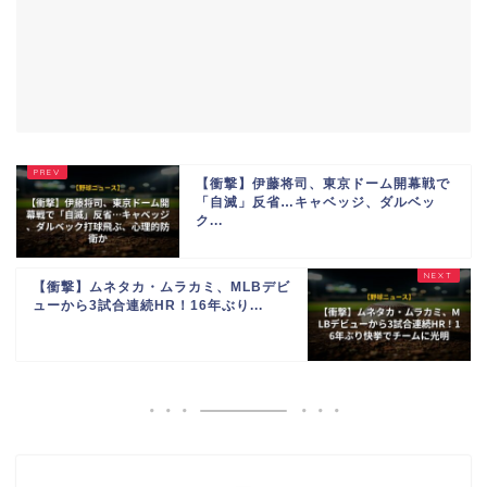
【衝撃】伊藤将司、東京ドーム開幕戦で
「自滅」反省…キャベッジ、ダルベッ
ク...
【衝撃】ムネタカ・ムラカミ、MLBデビ
ューから3試合連続HR！16年ぶり...