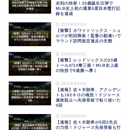
未到の快挙！35歳誕生日弾で
MLB史上初の通算6度目本塁打記
録を達成
2026年8月8日
【衝撃】ホワイトソックス・シュ
ルツが初回降板！監督の勘違いで
マウンド訪問規定違反の失態
2026年8月8日
【衝撃】レッドソックスの23歳
トールが14奪三振！MLB史上級
の快投で9連勝へ導く
2026年8月8日
【速報】佐々木朗希、アクシデン
トも162キロの魂投！ドジャース
連敗阻止へ先発登板で粘り抜いた
5回
2026年8月8日
【速報】佐々木朗希が6回2失点
の力投！ドジャース先発登板も打