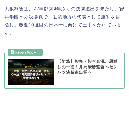
大阪桐蔭は、22年以来4年ぶりの決勝進出を果たし、智
弁学園との決勝戦で、近畿地方の代表として勝利を目
指し、春夏10度目の日本一に向けて王手をかけていま
す。
【衝撃】智弁・杉本真滉、恩返
しの一投！井元康勝監督へセン
バツ決勝進出誓う