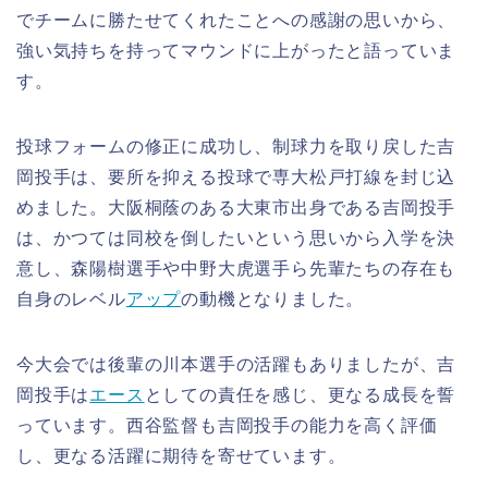
でチームに勝たせてくれたことへの感謝の思いから、
強い気持ちを持ってマウンドに上がったと語っていま
す。
投球フォームの修正に成功し、制球力を取り戻した吉
岡投手は、要所を抑える投球で専大松戸打線を封じ込
めました。大阪桐蔭のある大東市出身である吉岡投手
は、かつては同校を倒したいという思いから入学を決
意し、森陽樹選手や中野大虎選手ら先輩たちの存在も
自身のレベル
アップ
の動機となりました。
今大会では後輩の川本選手の活躍もありましたが、吉
岡投手は
エース
としての責任を感じ、更なる成長を誓
っています。西谷監督も吉岡投手の能力を高く評価
し、更なる活躍に期待を寄せています。