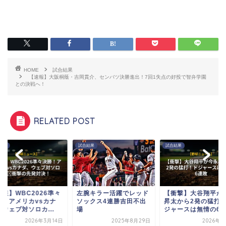
HOME
試合結果
【速報】大阪桐蔭・吉岡貫介、センバツ決勝進出！7回1失点の好投で智弁学園
との決戦へ！
RELATED POST
結果
試合結果
試合結果
速報】WBC2026準々
左腕キラー活躍でレッド
【衝撃】大谷翔平が
勝！アメリカvsカナ
ソックス4連勝吉田不出
昇太から2発の猛打
ウェブ対ソロカ...
場
ジャースは無情の6
2026年3月14日
2025年8月29日
2026年8