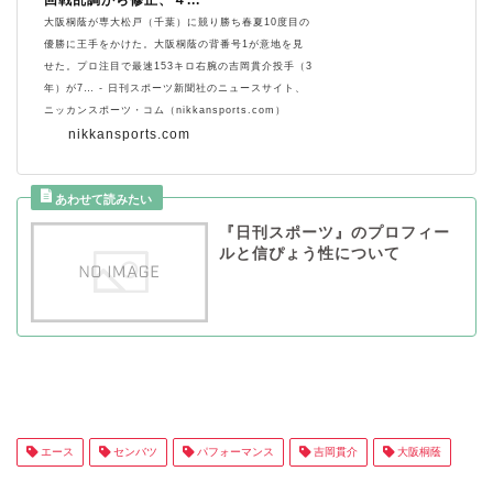
回戦乱調から修正、４...
大阪桐蔭が専大松戸（千葉）に競り勝ち春夏10度目の
優勝に王手をかけた。大阪桐蔭の背番号1が意地を見
せた。プロ注目で最速153キロ右腕の吉岡貫介投手（3
年）が7… - 日刊スポーツ新聞社のニュースサイト、
ニッカンスポーツ・コム（nikkansports.com）
nikkansports.com
『日刊スポーツ』のプロフィー
ルと信ぴょう性について
エース
センバツ
パフォーマンス
吉岡貫介
大阪桐蔭