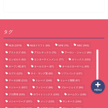
サッカーまとめ
ゲームまとめ
タグ
テクノロジーまとめ
MLB
(1878)
MLBドラフト
(93)
NPB
(76)
WBC
(563)
アストロズ
(93)
アスレチックス
(76)
アーロン・ジャッジ
(86)
ビジネス・経済まとめ
エンゼルス
(92)
エンターテインメント
(77)
オリックス
(103)
オープン戦
(87)
オールスター
(87)
オールスターゲーム
(83)
カブス
(125)
サイ・ヤング賞
(80)
ソフトバンク
(137)
データ分析
(213)
トレード
(248)
トレード期限
(87)
ドジャース
(657)
フィリーズ
(98)
ブルージェイズ
(90)
MENU
プロ野球
(530)
ホワイトソックス
(100)
ホームラン
(148)
メジャーリーグ
(257)
メッツ
(120)
ヤンキース
(164)