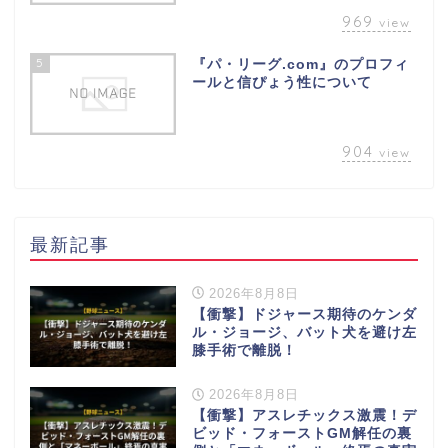
969
view
5
『パ・リーグ.com』のプロフィ
ールと信ぴょう性について
904
view
最新記事
2026年8月8日
【衝撃】ドジャース期待のケンダ
ル・ジョージ、バット犬を避け左
膝手術で離脱！
2026年8月8日
【衝撃】アスレチックス激震！デ
ビッド・フォーストGM解任の裏