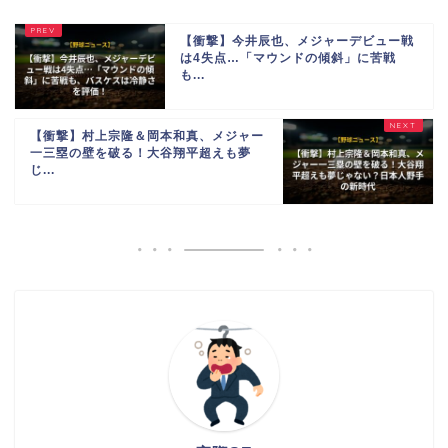
【衝撃】今井辰也、メジャーデビュー戦
は4失点…「マウンドの傾斜」に苦戦
も...
【衝撃】村上宗隆＆岡本和真、メジャー
一三塁の壁を破る！大谷翔平超えも夢
じ...