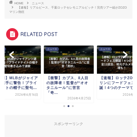
HOME
ニュース
【速報】リアルピース、千葉ロッテセレモニアルピッチ！完売ツアー組がZOZO
マリン熱狂
RELATED POST
ース
ニュース
ニュース
衝撃】MLBがジャイア
【衝撃】カブス、8人目
【速報】ロッテZOZ
ツ選手に警告！プライ
の故障者！監督が“オオ
リンにフードフェス
ナイトの帽子に聖句...
タニルール”に苦言
誕！4つのテーマで全1
「奇...
2026年6月16日
2026年3
2026年4月25日
スポンサーリンク