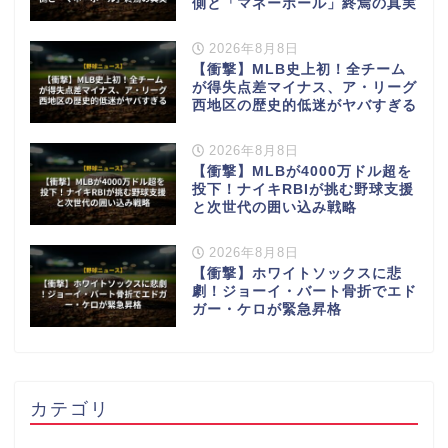
側と「マネーボール」終焉の真実
2026年8月8日
【衝撃】MLB史上初！全チーム
が得失点差マイナス、ア・リーグ
西地区の歴史的低迷がヤバすぎる
2026年8月8日
【衝撃】MLBが4000万ドル超を
投下！ナイキRBIが挑む野球支援
と次世代の囲い込み戦略
2026年8月8日
【衝撃】ホワイトソックスに悲
劇！ジョーイ・バート骨折でエド
ガー・ケロが緊急昇格
カテゴリ