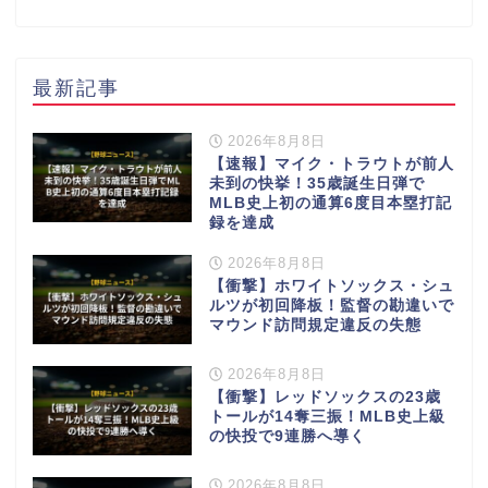
最新記事
2026年8月8日
【速報】マイク・トラウトが前人
未到の快挙！35歳誕生日弾で
MLB史上初の通算6度目本塁打記
録を達成
2026年8月8日
【衝撃】ホワイトソックス・シュ
ルツが初回降板！監督の勘違いで
マウンド訪問規定違反の失態
2026年8月8日
【衝撃】レッドソックスの23歳
トールが14奪三振！MLB史上級
の快投で9連勝へ導く
2026年8月8日