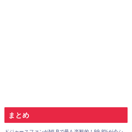
まとめ
ドジャースファンがMLBで最も楽観的！99.8%が今シ