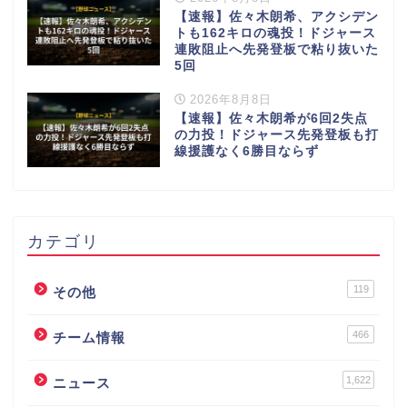
【速報】佐々木朗希、アクシデン
トも162キロの魂投！ドジャース
連敗阻止へ先発登板で粘り抜いた
5回
2026年8月8日
【速報】佐々木朗希が6回2失点
の力投！ドジャース先発登板も打
線援護なく6勝目ならず
カテゴリ
119
その他
466
チーム情報
1,622
ニュース