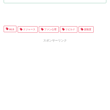
MLB
ドジャース
ファン心理
リビルド
楽観度
スポンサーリンク