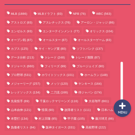
MLB
(1886)
MLBドラフト
(93)
NPB
(76)
WBC
(563)
サッカーまとめ
アストロズ
(93)
アスレチックス
(76)
アーロン・ジャッジ
(86)
エンゼルス
(93)
エンターテインメント
(77)
オリックス
(104)
ゲームまとめ
オープン戦
(87)
オールスター
(87)
オールスターゲーム
(83)
カブス
(125)
サイ・ヤング賞
(80)
ソフトバンク
(137)
テクノロジーまとめ
データ分析
(213)
トレード
(248)
トレード期限
(87)
ドジャース
(660)
フィリーズ
(99)
ブルージェイズ
(90)
ビジネス・経済まとめ
プロ野球
(531)
ホワイトソックス
(101)
ホームラン
(148)
メジャーリーグ
(257)
メッツ
(120)
ヤンキース
(164)
レッドソックス
(134)
二刀流
(166)
侍ジャパン
(174)
先発投手
(89)
千葉ロッテマリーンズ
(116)
大谷翔平
(661)
山本由伸
(121)
怪我
(90)
故障者リスト
(111)
日本ハム
(117)
MENU
本塁打
(134)
村上宗隆
(95)
甲子園
(105)
藤川球児
(86)
負傷者リスト
(94)
阪神タイガース
(331)
高校野球
(222)