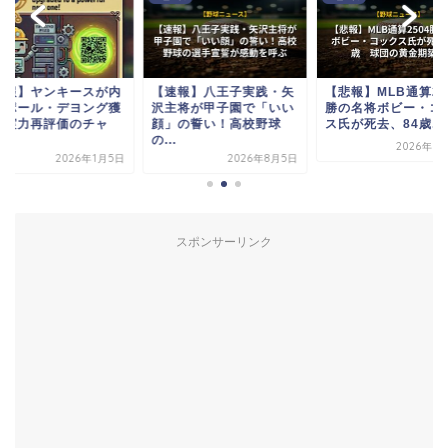
速報】ヤンキースが内
【速報】八王子実践・矢
【悲報】MLB通算25
手ポール・デヨング獲
沢主将が甲子園で「いい
勝の名将ボビー・コ
！実力再評価のチャ
顔」の誓い！高校野球
ス氏が死去、84歳...
.
の...
2026年5
2026年1月5日
2026年8月5日
スポンサーリンク