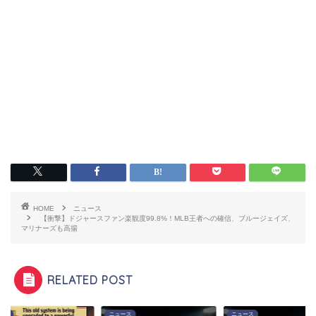
HOME
ニュース
【衝撃】ドジャースファン楽観度99.8%！MLB王者への確信、ブルージェイズ、
マリナーズも高揚
RELATED POST
ース
ニュース
ニュース