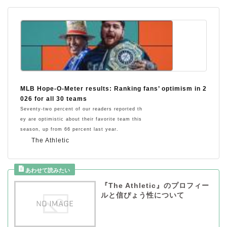
MLB Hope-O-Meter results: Ranking fans’ optimism in 2
026 for all 30 teams
Seventy-two percent of our readers reported th
ey are optimistic about their favorite team this
season, up from 66 percent last year.
The Athletic
『The Athletic』のプロフィー
ルと信ぴょう性について