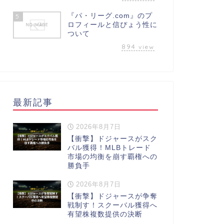
『パ・リーグ.com』のプ
5
ロフィールと信ぴょう性に
ついて
894
view
最新記事
2026年8月7日
【衝撃】ドジャースがスク
バル獲得！MLBトレード
市場の均衡を崩す覇権への
勝負手
2026年8月7日
【衝撃】ドジャースが争奪
戦制す！スクーバル獲得へ
有望株複数提供の決断