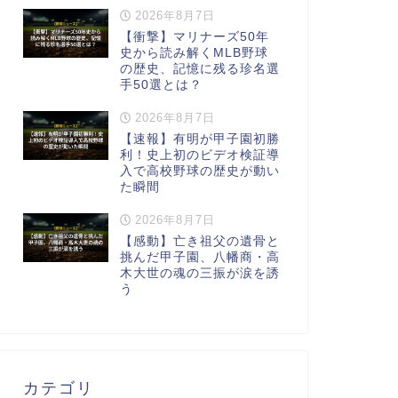
2026年8月7日
【衝撃】マリナーズ50年
史から読み解くMLB野球
の歴史、記憶に残る珍名選
手50選とは？
2026年8月7日
【速報】有明が甲子園初勝
利！史上初のビデオ検証導
入で高校野球の歴史が動い
た瞬間
2026年8月7日
【感動】亡き祖父の遺骨と
挑んだ甲子園、八幡商・高
木大世の魂の三振が涙を誘
う
カテゴリ