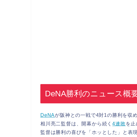
DeNA勝利のニュース概
DeNA
が阪神との一戦で4対1の勝利を収
相川亮二監督は、開幕から続く
4連敗
を止
監督は勝利の喜びを「ホッとした」と表