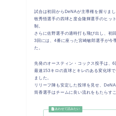
試合は初回からDeNAが主導権を握りま
牧秀悟選手の四球と度会隆輝選手のヒッ
制。
さらに佐野選手の適時打も飛び出し、初回
3回には、4番に座った宮崎敏郎選手が今
た。
先発のオースティン・コックス投手は、6
最速153キロの直球とキレのある変化球
ました。
リリーフ陣も安定した投球を見せ、DeN
筒香選手はチームに良い流れをもたらす