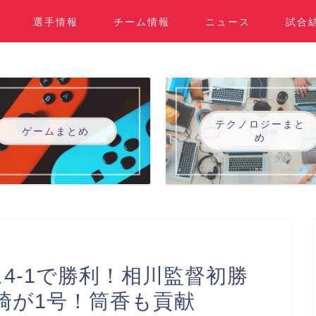
選手情報
チーム情報
ニュース
試合
テクノロジーまと
ゲームまとめ
め
に4-1で勝利！相川監督初勝
崎が1号！筒香も貢献