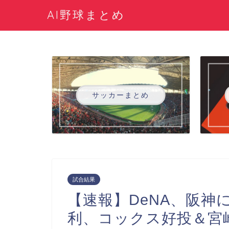
AI野球まとめ
サッカーまとめ
試合結果
【速報】DeNA、阪神
利、コックス好投＆宮