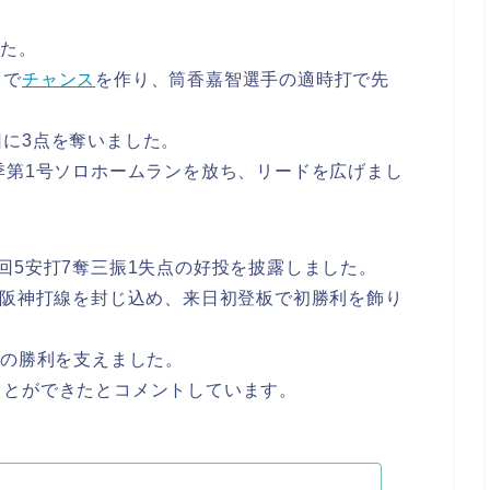
した。
トで
チャンス
を作り、筒香嘉智選手の適時打で先
に3点を奪いました。
季第1号ソロホームランを放ち、リードを広げまし
回5安打7奪三振1失点の好投を披露しました。
で阪神打線を封じ込め、来日初登板で初勝利を飾り
Aの勝利を支えました。
ことができたとコメントしています。