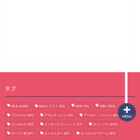
サッカーまとめ
ゲームまとめ
テクノロジーまとめ
ビジネス・経済まとめ
タグ
MLB
(1886)
MLBドラフト
(93)
NPB
(76)
WBC
(563)
アストロズ
(93)
アスレチックス
(76)
アーロン・ジャッジ
(86)
MENU
エンゼルス
(93)
エンターテインメント
(77)
オリックス
(104)
オープン戦
(87)
オールスター
(87)
オールスターゲーム
(83)