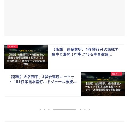
【衝撃】佐藤輝明、4時間58分の激戦で
集中力爆発！打率.778＆申告敬遠...
【悲報】大谷翔平、3試合連続ノーヒッ
ト！51打席無本塁打…ドジャース救援...