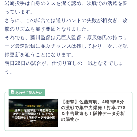
岩崎投手は自身のミスを潔く認め、次戦での活躍を誓
っています。
さらに、この試合では送りバントの失敗が相次ぎ、攻
撃のリズムを崩す要因となりました。
それでも、藤川監督は元巨人監督・原辰徳氏の持つリ
ーグ最速記録に並ぶチャンスは残しており、次こそ記
録更新を狙うことになります。
明日26日の試合が、仕切り直しの一戦となるでしょ
う。
【衝撃】佐藤輝明、4時間58分
の激戦で集中力爆発！打率.778
＆申告敬遠も！阪神データ分析
の賜物か