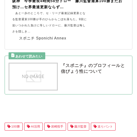
阪神 今季最長4時間58分ドロー 藤川監督通算100勝またお
預け…セ界最速更新ならず...
あと一歩のところで、セ・リーグ最速記録更新とな
る監督通算100勝が手のひらからこぼれ落ちた。9回に
追いつかれた負けに等しいドローに、藤川監督は悔し
さを隠しき…
スポニチ Sponichi Annex
『スポニチ』のプロフィールと
信ぴょう性について
100勝
AI活用
岩崎投手
藤川監督
送りバント