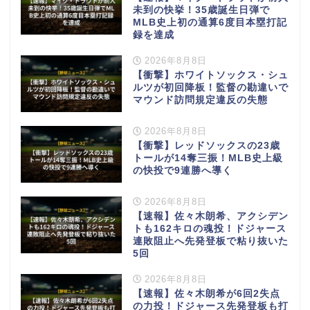
未到の快挙！35歳誕生日弾で
MLB史上初の通算6度目本塁打記
録を達成
2026年8月8日
【衝撃】ホワイトソックス・シュ
ルツが初回降板！監督の勘違いで
マウンド訪問規定違反の失態
2026年8月8日
【衝撃】レッドソックスの23歳
トールが14奪三振！MLB史上級
の快投で9連勝へ導く
2026年8月8日
【速報】佐々木朗希、アクシデン
トも162キロの魂投！ドジャース
連敗阻止へ先発登板で粘り抜いた
5回
2026年8月8日
【速報】佐々木朗希が6回2失点
の力投！ドジャース先発登板も打