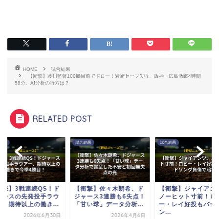
HOME
試合結果
【衝撃】藤川監督100勝目前でドロー！岩崎セーブ失敗、阪神・広島激戦4時間
58分、AI分析の行方は？
RELATED POST
結果
試合結果
試合結果
衝撃】3戦連続QS！ド
【衝撃】佐々木朗希、ド
【衝撃】ジャイアン
ャースの先発投手ラウ
ジャース3連勝も6失点！
ノーヒット寸前！ロ
ー、期待以上の働き...
「甘い球」データ分析...
ー・レイ好投もバー
ン...
2026年6月30日
2026年4月6日