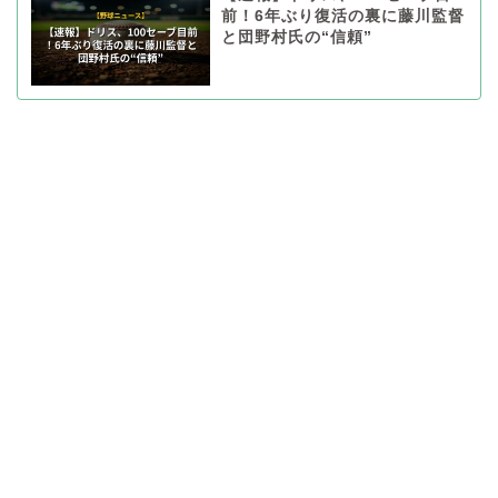
前！6年ぶり復活の裏に藤川監督
と団野村氏の“信頼”