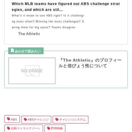
Which MLB teams have figured out ABS challenge strat
egies, and which are stil...
What's it mean to use ABS right? Is it challengi
ng most often? Winning the most challenges? S
aving them for big spots? Teams disagree.
The Athletic
『The Athletic』のプロフィー
ルと信ぴょう性について
ABS
ABSチャレンジ
チャレンジシステム
自動ストライクゾーン
野球戦略