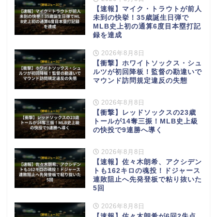
【速報】マイク・トラウトが前人
未到の快挙！35歳誕生日弾で
MLB史上初の通算6度目本塁打記
録を達成
2026年8月8日
【衝撃】ホワイトソックス・シュ
ルツが初回降板！監督の勘違いで
マウンド訪問規定違反の失態
2026年8月8日
【衝撃】レッドソックスの23歳
トールが14奪三振！MLB史上級
の快投で9連勝へ導く
2026年8月8日
【速報】佐々木朗希、アクシデン
トも162キロの魂投！ドジャース
連敗阻止へ先発登板で粘り抜いた
5回
2026年8月8日
【速報】佐々木朗希が6回2失点