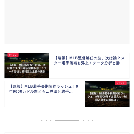
【速報】MLB監督解任の波、次は誰？ス
ター選手候補も浮上！データ分析と勝...
【速報】MLB若手長期契約ラッシュ！9
年9000万ドル超えも…球団と選手...