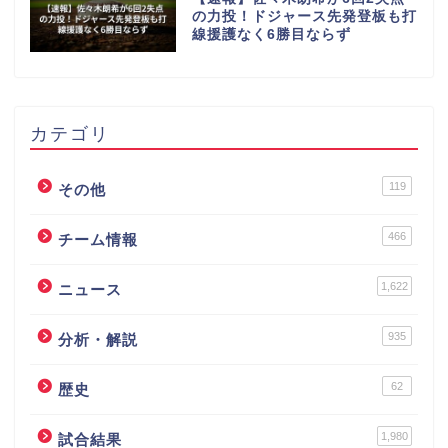
の力投！ドジャース先発登板も打
線援護なく6勝目ならず
カテゴリ
119
その他
466
チーム情報
1,622
ニュース
935
分析・解説
62
歴史
1,980
試合結果