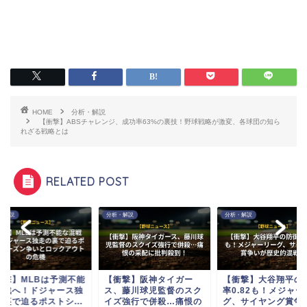
HOME
分析・解説
【衝撃】ABSチャレンジ、成功率63%の裏技！野球戦略が激変、各球団の知ら
れざる戦略とは
RELATED POST
・解説
分析・解説
分析・解説
衝撃】MLBは予測不能
【衝撃】阪神タイガー
【衝撃】大谷翔平の
混戦へ！ドジャース独
ス、藤川球児監督のスク
率0.82も！メジャー
の裏で迫るポストシ...
イズ強行で併殺…痛恨の
グ、サイヤング賞争..