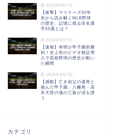
2026年8月7日
【衝撃】マリナーズ50年
史から読み解くMLB野球
の歴史、記憶に残る珍名選
手50選とは？
2026年8月7日
【速報】有明が甲子園初勝
利！史上初のビデオ検証導
入で高校野球の歴史が動い
た瞬間
2026年8月7日
【感動】亡き祖父の遺骨と
挑んだ甲子園、八幡商・高
木大世の魂の三振が涙を誘
う
カテゴリ