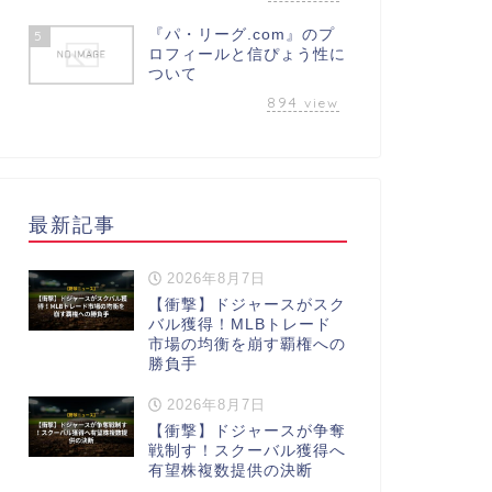
『パ・リーグ.com』のプ
5
ロフィールと信ぴょう性に
ついて
894
view
最新記事
2026年8月7日
【衝撃】ドジャースがスク
バル獲得！MLBトレード
市場の均衡を崩す覇権への
勝負手
2026年8月7日
【衝撃】ドジャースが争奪
戦制す！スクーバル獲得へ
有望株複数提供の決断