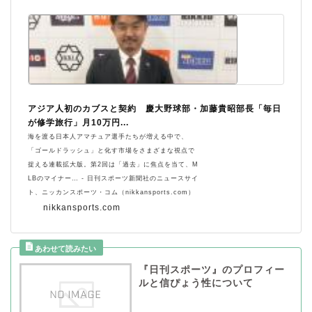
アジア人初のカブスと契約 慶大野球部・加藤貴昭部長「毎日
が修学旅行」月10万円...
海を渡る日本人アマチュア選手たちが増える中で、
「ゴールドラッシュ」と化す市場をさまざまな視点で
捉える連載拡大版。第2回は「過去」に焦点を当て、M
LBのマイナー… - 日刊スポーツ新聞社のニュースサイ
ト、ニッカンスポーツ・コム（nikkansports.com）
nikkansports.com
『日刊スポーツ』のプロフィー
ルと信ぴょう性について