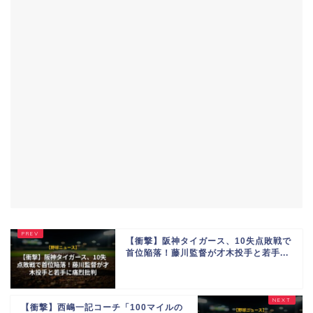
【衝撃】阪神タイガース、10失点敗戦で
首位陥落！藤川監督が才木投手と若手...
【衝撃】西嶋一記コーチ「100マイルの