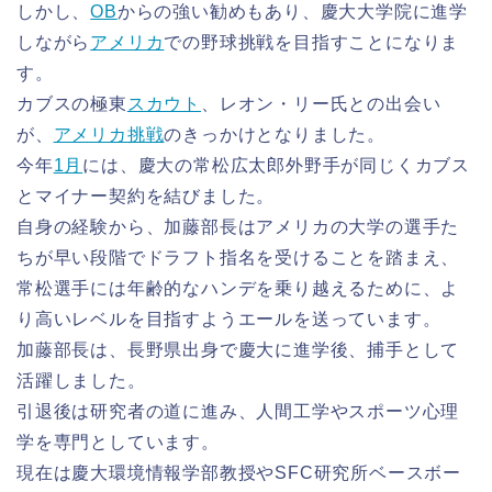
しかし、
OB
からの強い勧めもあり、慶大大学院に進学
しながら
アメリカ
での野球挑戦を目指すことになりま
す。
カブスの極東
スカウト
、レオン・リー氏との出会い
が、
アメリカ挑戦
のきっかけとなりました。
今年
1月
には、慶大の常松広太郎外野手が同じくカブス
とマイナー契約を結びました。
自身の経験から、加藤部長はアメリカの大学の選手た
ちが早い段階でドラフト指名を受けることを踏まえ、
常松選手には年齢的なハンデを乗り越えるために、よ
り高いレベルを目指すようエールを送っています。
加藤部長は、長野県出身で慶大に進学後、捕手として
活躍しました。
引退後は研究者の道に進み、人間工学やスポーツ心理
学を専門としています。
現在は慶大環境情報学部教授やSFC研究所ベースボー