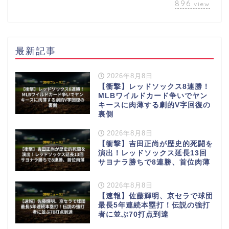
896
view
最新記事
2026年8月8日
【衝撃】レッドソックス8連勝！
MLBワイルドカード争いでヤン
キースに肉薄する劇的V字回復の
裏側
2026年8月8日
【衝撃】吉田正尚が歴史的死闘を
演出！レッドソックス延長13回
サヨナラ勝ちで8連勝、首位肉薄
2026年8月8日
【速報】佐藤輝明、京セラで球団
最長5年連続本塁打！伝説の強打
者に並ぶ70打点到達