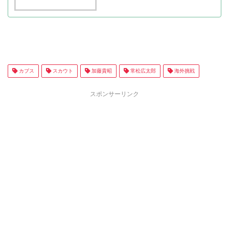
カブス
スカウト
加藤貴昭
常松広太郎
海外挑戦
スポンサーリンク