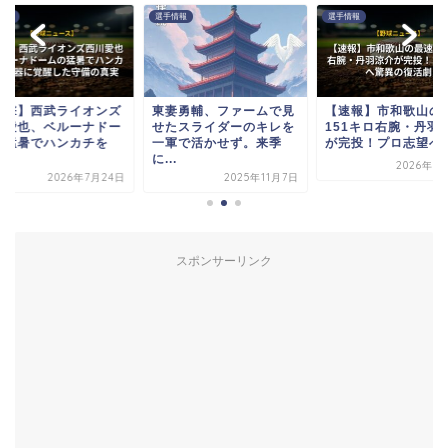
情報
選手情報
選手情報
衝撃】西武ライオンズ
東妻勇輔、ファームで見
【速報】市和歌山の
川愛也、ベルーナドー
せたスライダーのキレを
151キロ右腕・丹羽
の猛暑でハンカチを
一軍で活かせず。来季
が完投！プロ志望へ驚.
.
に...
2026年7
2026年7月24日
2025年11月7日
スポンサーリンク