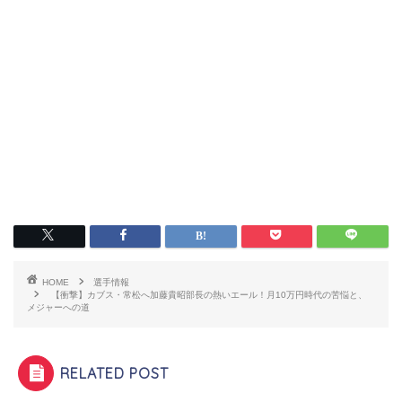
HOME
選手情報
【衝撃】カブス・常松へ加藤貴昭部長の熱いエール！月10万円時代の苦悩と、
メジャーへの道
RELATED POST