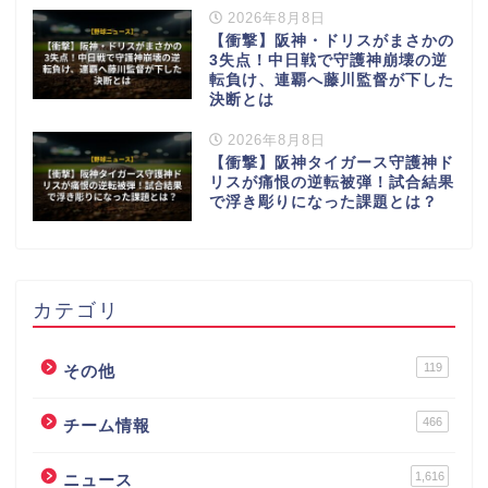
2026年8月8日
【衝撃】阪神・ドリスがまさかの
3失点！中日戦で守護神崩壊の逆
転負け、連覇へ藤川監督が下した
決断とは
2026年8月8日
【衝撃】阪神タイガース守護神ド
リスが痛恨の逆転被弾！試合結果
で浮き彫りになった課題とは？
カテゴリ
119
その他
466
チーム情報
1,616
ニュース