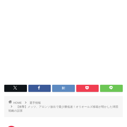
HOME
選手情報
【衝撃】メッツ、アロンソ放出で最少勝低迷！オリオールズ移籍が明かした球団
戦略の誤算