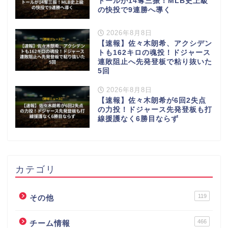
トールが14奪三振！MLB史上級
の快投で9連勝へ導く
2026年8月8日
【速報】佐々木朗希、アクシデン
トも162キロの魂投！ドジャース
連敗阻止へ先発登板で粘り抜いた
5回
2026年8月8日
【速報】佐々木朗希が6回2失点
の力投！ドジャース先発登板も打
線援護なく6勝目ならず
カテゴリ
119
その他
466
チーム情報