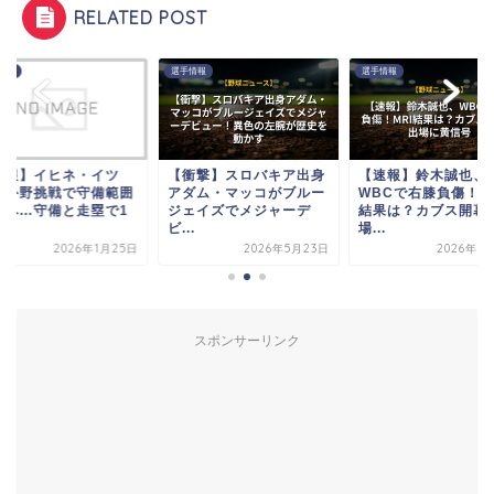
RELATED POST
情報
選手情報
選手情報
速報】イヒネ・イツ
【衝撃】スロバキア出身
【速報】鈴木誠也、
、外野挑戦で守備範囲
アダム・マッコがブルー
WBCで右膝負傷！M
大へ…守備と走塁で1
ジェイズでメジャーデ
結果は？カブス開幕
.
ビ...
場...
2026年1月25日
2026年5月23日
2026年3
スポンサーリンク