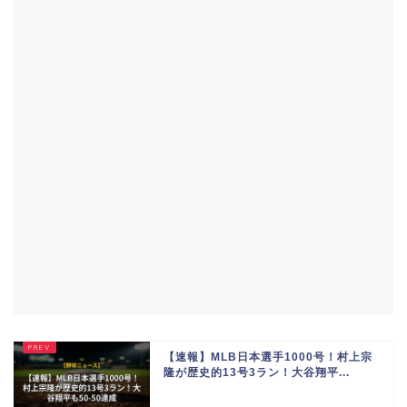
【速報】MLB日本選手1000号！村上宗
隆が歴史的13号3ラン！大谷翔平...