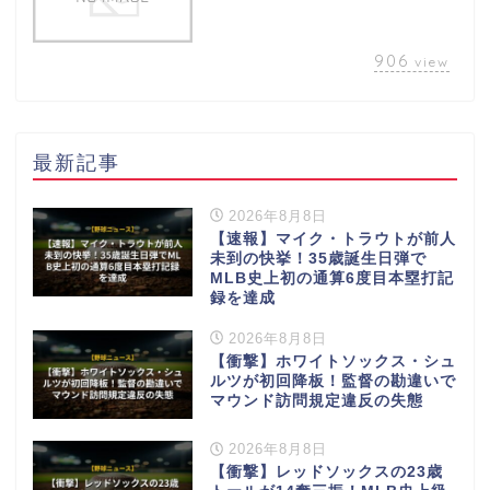
906
view
最新記事
2026年8月8日
【速報】マイク・トラウトが前人
未到の快挙！35歳誕生日弾で
MLB史上初の通算6度目本塁打記
録を達成
2026年8月8日
【衝撃】ホワイトソックス・シュ
ルツが初回降板！監督の勘違いで
マウンド訪問規定違反の失態
2026年8月8日
【衝撃】レッドソックスの23歳