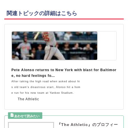
関連トピックの詳細はこちら
Pete Alonso returns to New York with blast for Baltimor
e, no hard feelings fo...
After taking the high road when asked about hi
s old team's disastrous start, Alonso hit a hom
e run for his new team at Yankee Stadium.
The Athletic
『The Athletic』のプロフィー