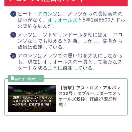
ピート・
アロンソ
は、メッツからの長期契約の
提示がなく、
オリオールズ
と5年1億5500万ドル
の契約を結んだ。
メッツは、ソトやリンドールを軸に据え、アロ
ンソなしでも戦えると判断。しかし、開幕から
成績は低迷している。
アロンソはメッツでの思い出を大切にしながら
も、現在はオリオールズの一員として新たなス
タートを切ることに感謝している。
【衝撃】アストロズ・アルバレ
ス12号！ダブルヘッダーでオリ
オールズ粉砕、打線27安打炸
裂！