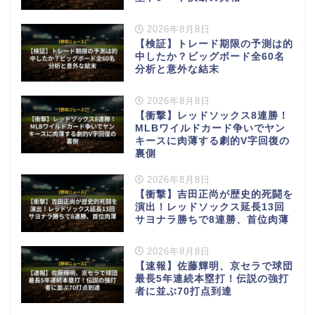
2026年8月8日
【検証】トレード期限の予測は的
中したか？ビッグボード全60名
分析と意外な結末
2026年8月8日
【衝撃】レッドソックス8連勝！
MLBワイルドカード争いでヤン
キースに肉薄する劇的V字回復の
裏側
2026年8月8日
【衝撃】吉田正尚が歴史的死闘を
演出！レッドソックス延長13回
サヨナラ勝ちで8連勝、首位肉薄
2026年8月8日
【速報】佐藤輝明、京セラで球団
最長5年連続本塁打！伝説の強打
者に並ぶ70打点到達