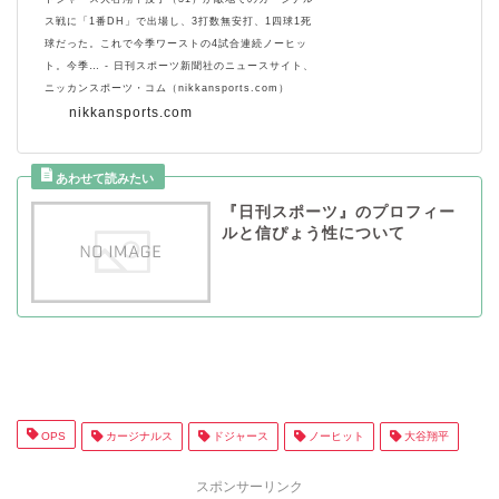
ス戦に「1番DH」で出場し、3打数無安打、1四球1死
球だった。これで今季ワーストの4試合連続ノーヒッ
ト。今季… - 日刊スポーツ新聞社のニュースサイト、
ニッカンスポーツ・コム（nikkansports.com）
nikkansports.com
『日刊スポーツ』のプロフィー
ルと信ぴょう性について
OPS
カージナルス
ドジャース
ノーヒット
大谷翔平
スポンサーリンク