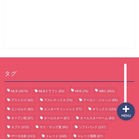
サッカーまとめ
ゲームまとめ
テクノロジーまとめ
タグ
ビジネス・経済まとめ
MLB
(1874)
MLBドラフト
(93)
NPB
(76)
WBC
(563)
アストロズ
(92)
アスレチックス
(74)
アーロン・ジャッジ
(86)
エンゼルス
(92)
エンターテインメント
(77)
オリックス
(103)
MENU
オープン戦
(87)
オールスター
(87)
オールスターゲーム
(83)
カブス
(125)
サイ・ヤング賞
(80)
ソフトバンク
(137)
データ分析
(213)
トレード
(248)
トレード期限
(87)