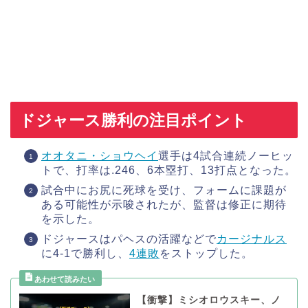
ドジャース勝利の注目ポイント
オオタニ・ショウヘイ
選手は4試合連続ノーヒッ
トで、打率は.246、6本塁打、13打点となった。
試合中にお尻に死球を受け、フォームに課題が
ある可能性が示唆されたが、監督は修正に期待
を示した。
ドジャースはパヘスの活躍などで
カージナルス
に4-1で勝利し、
4連敗
をストップした。
【衝撃】ミシオロウスキー、ノ