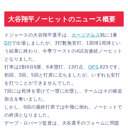
大谷翔平ノーヒットのニュース概要
ドジャースの大谷翔平選手は、
カージナルス
戦に1番
DH
で出場しましたが、3打数無安打、1四球1死球とい
う結果に終わり、今季ワーストの4試合連続ノーヒット
となりました。
打率は2割4分6厘、6本塁打、13打点、
OPS
.825です。
初回、3回、5回と打席に立ちましたが、いずれも安打
を打つことができませんでした。
7回には死球を受けて一塁に出塁し、チームはその後追
加点を奪いました。
しかし、9回の最終打席では中飛に倒れ、ノーヒットで
の終演となりました。
デーブ・ロバーツ監督は、大谷選手のフォームに問題