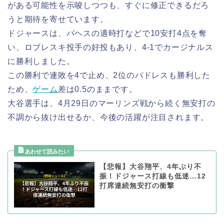
がある可能性を示唆しつつも、すぐに修正できるだろ
うと期待を寄せています。
ドジャースは、パヘスの適時打などで10安打4点を奪
い、ロブレスキ投手の好投もあり、4-1でカージナルス
に勝利しました。
この勝利で連敗を4で止め、2位のパドレスも勝利した
ため、
ゲーム
差は0.5のままです。
大谷選手は、4月29日のマーリンズ戦から続く無安打の
不調から抜け出せるか、今後の活躍が注目されます。
【悲報】大谷翔平、4年ぶり不
振！ドジャース打線も低迷…12
打席連続無安打の衝撃