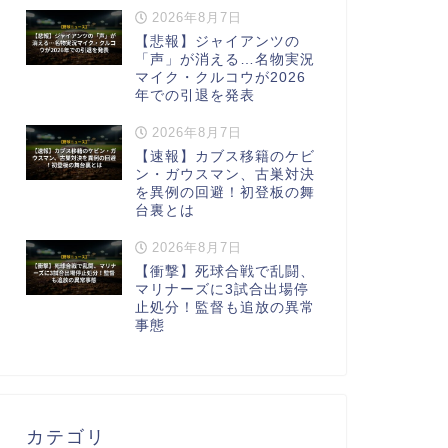
2026年8月7日
【悲報】ジャイアンツの
「声」が消える…名物実況
マイク・クルコウが2026
年での引退を発表
2026年8月7日
【速報】カブス移籍のケビ
ン・ガウスマン、古巣対決
を異例の回避！初登板の舞
台裏とは
2026年8月7日
【衝撃】死球合戦で乱闘、
マリナーズに3試合出場停
止処分！監督も追放の異常
事態
カテゴリ