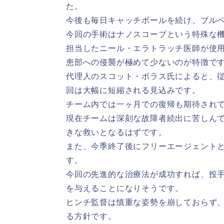
た。
今後も毎日キャッチボールを続け、ブル
今回の手術はナノスコープという特殊な
担当したニール・エラトラッチ医師が使
患部への侵襲が極めて少ないのが特徴で
代理人のスコット・ボラス氏によると、
回は大幅に短縮される見込みです。
チーム内では一ヶ月での復帰も期待され
現在チームは深刻な故障者続出に苦しん
きな救いとなるはずです。
また、今季終了後にフリーエージェント
す。
今回の先進的な治療法が成功すれば、投
を与えることになりそうです。
ヒンチ監督は慎重な姿勢を崩しておらず
る方針です。