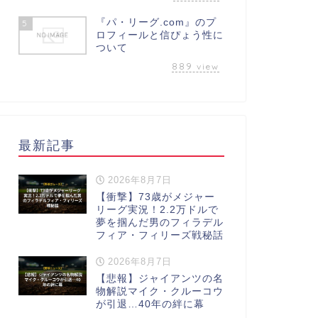
『パ・リーグ.com』のプ
5
ロフィールと信ぴょう性に
ついて
889
view
最新記事
2026年8月7日
【衝撃】73歳がメジャー
リーグ実況！2.2万ドルで
夢を掴んだ男のフィラデル
フィア・フィリーズ戦秘話
2026年8月7日
【悲報】ジャイアンツの名
物解説マイク・クルーコウ
が引退…40年の絆に幕