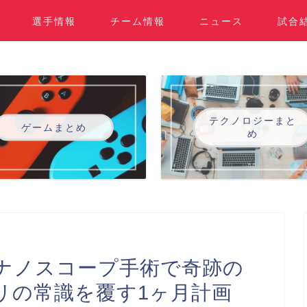
選手情報
チーム情報
ニュース
試合
テクノロジーまと
ゲームまとめ
め
ナノスコープ手術で奇跡の
リの常識を覆す1ヶ月計画