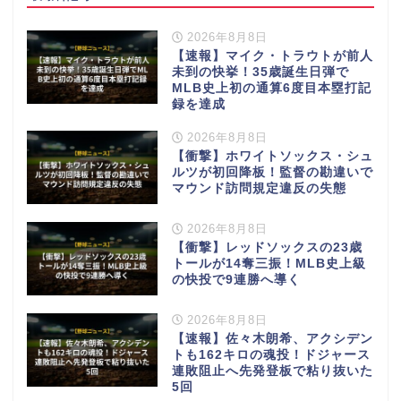
2026年8月8日
【速報】マイク・トラウトが前人
未到の快挙！35歳誕生日弾で
MLB史上初の通算6度目本塁打記
録を達成
2026年8月8日
【衝撃】ホワイトソックス・シュ
ルツが初回降板！監督の勘違いで
マウンド訪問規定違反の失態
2026年8月8日
【衝撃】レッドソックスの23歳
トールが14奪三振！MLB史上級
の快投で9連勝へ導く
2026年8月8日
【速報】佐々木朗希、アクシデン
トも162キロの魂投！ドジャース
連敗阻止へ先発登板で粘り抜いた
5回