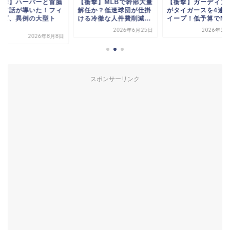
衝撃】MLBで幹部大量
【衝撃】ガーディアンズ
【衝撃】ハーパーと
任か？低迷球団が仕掛
がタイガースを4連戦ス
陣の対話が導いた！
る冷徹な人件費削減...
イープ！低予算でMLB...
リーズ、異例の大型
レ...
2026年6月25日
2026年5月22日
2026年8
スポンサーリンク