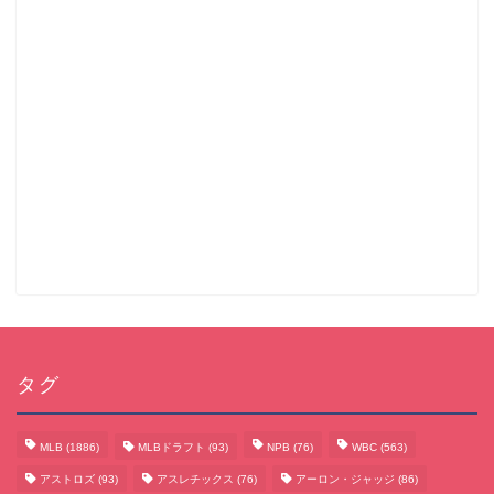
タグ
MLB
(1886)
MLBドラフト
(93)
NPB
(76)
WBC
(563)
アストロズ
(93)
アスレチックス
(76)
アーロン・ジャッジ
(86)