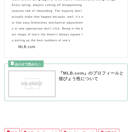
Every spring, players coming off disappointing
seasons talk of rebounding. The majority don’t
actually make that happen because, well, it’s n
ot that easy.Sometimes mechanical adjustment
s or new approaches don’t click. Being in the b
est shape of one’s life doesn’t always equate t
o putting up the best numbers of one’s
MLB.com
『MLB.com』のプロフィールと
信ぴょう性について