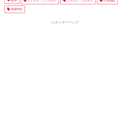
MLB
クアーズ・フィールド
ノーラン・アレナド
打撃成績
球場特性
スポンサーリンク