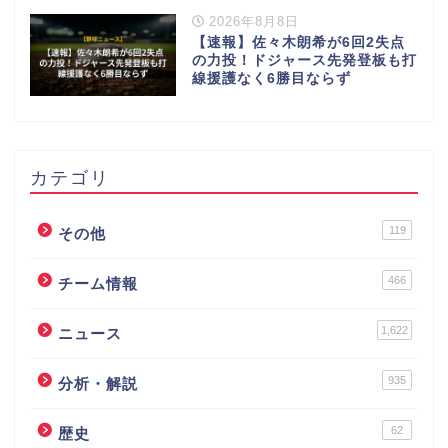
2026年8月8日
【速報】佐々木朗希が6回2失点
の力投！ドジャース先発登板も打
線援護なく6勝目ならず
カテゴリ
119
その他
466
チーム情報
1,622
ニュース
935
分析・解説
62
歴史