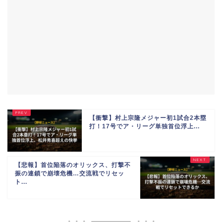
【衝撃】村上宗隆メジャー初1試合2本塁
打！17号でア・リーグ単独首位浮上...
【悲報】首位陥落のオリックス、打撃不
振の連鎖で崩壊危機…交流戦でリセッ
ト...