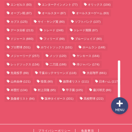
エンゼルス
(93)
エンターテインメント
(77)
オリックス
(104)
オープン戦
(87)
オールスター
(87)
オールスターゲーム
(83)
サッカーまとめ
カブス
(125)
サイ・ヤング賞
(80)
ソフトバンク
(137)
データ分析
(213)
トレード
(248)
トレード期限
(87)
ゲームまとめ
ドジャース
(660)
フィリーズ
(99)
ブルージェイズ
(90)
プロ野球
(531)
ホワイトソックス
(101)
ホームラン
(148)
テクノロジーまとめ
メジャーリーグ
(257)
メッツ
(120)
ヤンキース
(164)
レッドソックス
(134)
二刀流
(166)
侍ジャパン
(174)
ビジネス・経済まとめ
先発投手
(89)
千葉ロッテマリーンズ
(116)
大谷翔平
(661)
山本由伸
(121)
怪我
(90)
故障者リスト
(111)
日本ハム
(117)
本塁打
(134)
村上宗隆
(95)
甲子園
(105)
藤川球児
(86)
負傷者リスト
(94)
阪神タイガース
(331)
高校野球
(222)
MENU
プライバシーポリシー
免責事項