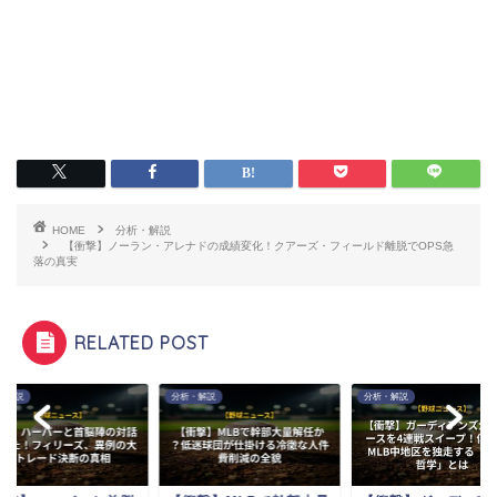
HOME
分析・解説
【衝撃】ノーラン・アレナドの成績変化！クアーズ・フィールド離脱でOPS急
落の真実
RELATED POST
・解説
分析・解説
分析・解説