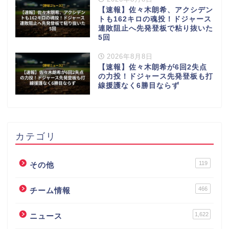
【速報】佐々木朗希、アクシデン
トも162キロの魂投！ドジャース
連敗阻止へ先発登板で粘り抜いた
5回
2026年8月8日
【速報】佐々木朗希が6回2失点
の力投！ドジャース先発登板も打
線援護なく6勝目ならず
カテゴリ
119
その他
466
チーム情報
1,622
ニュース