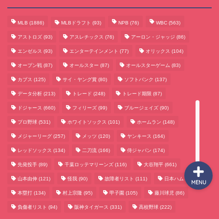
MLB
(1886)
MLBドラフト
(93)
NPB
(76)
WBC
(563)
サッカーまとめ
アストロズ
(93)
アスレチックス
(76)
アーロン・ジャッジ
(86)
エンゼルス
(93)
エンターテインメント
(77)
オリックス
(104)
ゲームまとめ
オープン戦
(87)
オールスター
(87)
オールスターゲーム
(83)
カブス
(125)
サイ・ヤング賞
(80)
ソフトバンク
(137)
テクノロジーまとめ
データ分析
(213)
トレード
(248)
トレード期限
(87)
ドジャース
(660)
フィリーズ
(99)
ブルージェイズ
(90)
ビジネス・経済まとめ
プロ野球
(531)
ホワイトソックス
(101)
ホームラン
(148)
メジャーリーグ
(257)
メッツ
(120)
ヤンキース
(164)
レッドソックス
(134)
二刀流
(166)
侍ジャパン
(174)
先発投手
(89)
千葉ロッテマリーンズ
(116)
大谷翔平
(661)
山本由伸
(121)
怪我
(90)
故障者リスト
(111)
日本ハム
(117)
MENU
本塁打
(134)
村上宗隆
(95)
甲子園
(105)
藤川球児
(86)
負傷者リスト
(94)
阪神タイガース
(331)
高校野球
(222)