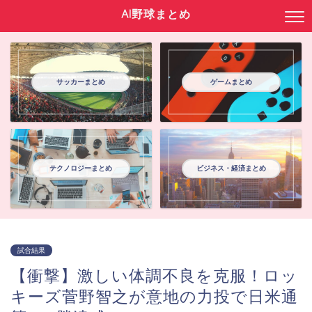
AI野球まとめ
サッカーまとめ
ゲームまとめ
テクノロジーまとめ
ビジネス・経済まとめ
試合結果
【衝撃】激しい体調不良を克服！ロッ
キーズ菅野智之が意地の力投で日米通