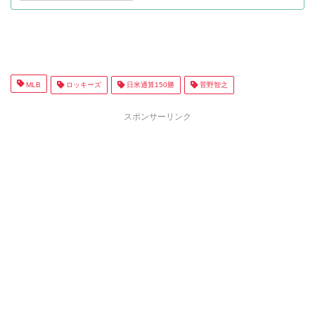
MLB
ロッキーズ
日米通算150勝
菅野智之
スポンサーリンク