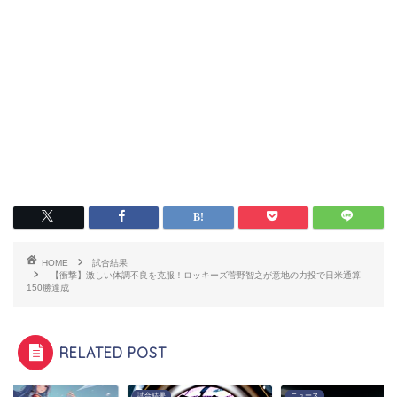
HOME
試合結果
【衝撃】激しい体調不良を克服！ロッキーズ菅野智之が意地の力投で日米通算
150勝達成
RELATED POST
結果
試合結果
ニュース