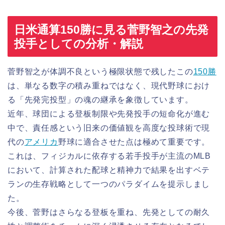
日米通算150勝に見る菅野智之の先発
投手としての分析・解説
菅野智之が体調不良という極限状態で残したこの
150勝
は、単なる数字の積み重ねではなく、現代野球におけ
る「先発完投型」の魂の継承を象徴しています。
近年、球団による登板制限や先発投手の短命化が進む
中で、責任感という旧来の価値観を高度な投球術で現
代の
アメリカ
野球に適合させた点は極めて重要です。
これは、フィジカルに依存する若手投手が主流のMLB
において、計算された配球と精神力で結果を出すベテ
ランの生存戦略として一つのパラダイムを提示しまし
た。
今後、菅野はさらなる登板を重ね、先発としての耐久