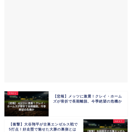
【悲報】メッツに激震！クレイ・ホーム
ズが骨折で長期離脱、今季絶望の危機か
【衝撃】大谷翔平が古巣エンゼルス戦で
5打点！好走塁で魅せた大勝の裏側とは