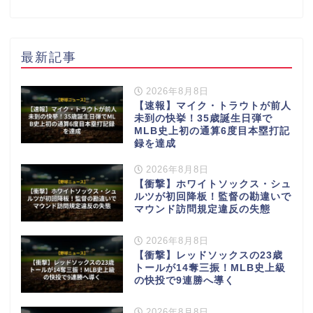
最新記事
2026年8月8日
【速報】マイク・トラウトが前人
未到の快挙！35歳誕生日弾で
MLB史上初の通算6度目本塁打記
録を達成
2026年8月8日
【衝撃】ホワイトソックス・シュ
ルツが初回降板！監督の勘違いで
マウンド訪問規定違反の失態
2026年8月8日
【衝撃】レッドソックスの23歳
トールが14奪三振！MLB史上級
の快投で9連勝へ導く
2026年8月8日