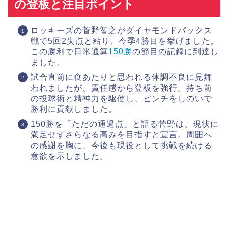
の登板と注目ポイント
ロッキーズの菅野智之がダイヤモンドバックス
戦で5回2失点と粘り、今季4勝目を挙げました。
この勝利で日米通算
1
50勝
の節目の記録に到達し
ました。
試合直前に食あたりと思われる体調不良に見舞
われましたが、責任感から登板を強行。持ち前
の投球術と精神力を駆使し、ピンチをしのいで
勝利に貢献しました。
150勝を「ただの通過点」と語る菅野は、現状に
満足せずさらなる高みを目指すと宣言。周囲へ
の感謝を胸に、今後も現役として挑戦を続ける
意欲を示しました。