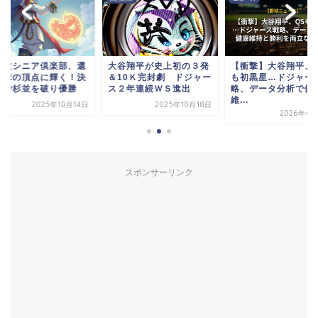
小牧シニア倶楽部、還
大谷翔平が史上初の３発
【衝撃】大谷翔平、Q
野球の頂点に輝く！決
＆10Ｋ完封劇 ドジャー
も初黒星…ドジャー
戦で杉並を破り優勝
ス２年連続ＷＳ進出
略、データ分析で健
維...
2025年10月14日
2025年10月18日
2026年4月
スポンサーリンク