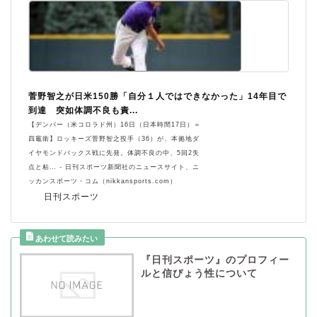
菅野智之が日米150勝「自分１人ではできなかった」14年目で
到達 突如体調不良も責...
【デンバー（米コロラド州）16日（日本時間17日）＝
四竈衛】ロッキーズ菅野智之投手（36）が、本拠地ダ
イヤモンドバックス戦に先発。体調不良の中、5回2失
点と粘… - 日刊スポーツ新聞社のニュースサイト、ニ
ッカンスポーツ・コム（nikkansports.com）
日刊スポーツ
『日刊スポーツ』のプロフィー
ルと信ぴょう性について