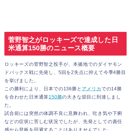
菅野智之がロッキーズで達成した日
米通算150勝のニュース概要
ロッキーズの菅野智之投手が、本拠地でのダイヤモン
ドバックス戦に先発し、5回を2失点に抑えて今季4勝目
を挙げました。
この勝利により、日本での136勝と
アメリカ
での14勝
を合わせた日米通算
1
50勝
の大きな節目に到達しまし
た。
試合前には突然の体調不良に見舞われ、吐き気や下痢
などの症状に苦しむ状況でしたが、先発としての責任
感から登板を回避することはありませんでした。