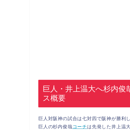
巨人・井上温大へ杉内俊
ス概要
巨人対阪神の試合は七対四で阪神が勝利
巨人の杉内俊哉
コーチ
は先発した井上温