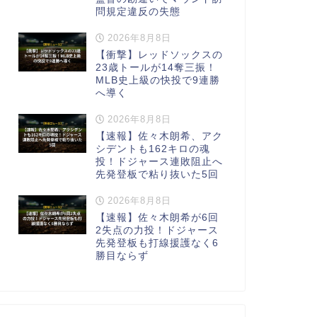
問規定違反の失態
2026年8月8日
【衝撃】レッドソックスの
23歳トールが14奪三振！
MLB史上級の快投で9連勝
へ導く
2026年8月8日
【速報】佐々木朗希、アク
シデントも162キロの魂
投！ドジャース連敗阻止へ
先発登板で粘り抜いた5回
2026年8月8日
【速報】佐々木朗希が6回
2失点の力投！ドジャース
先発登板も打線援護なく6
勝目ならず