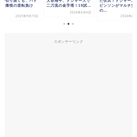
谷翔平、ドジャースで
た伏兵！ドジャース・ロ
失点で切り抜くも、
流の金字塔！19試...
ビンソンがマルチ安打
レスは痛恨の逆転負
の...
で...
2026年6月4日
2026年6月24日
2025年9
スポンサーリンク