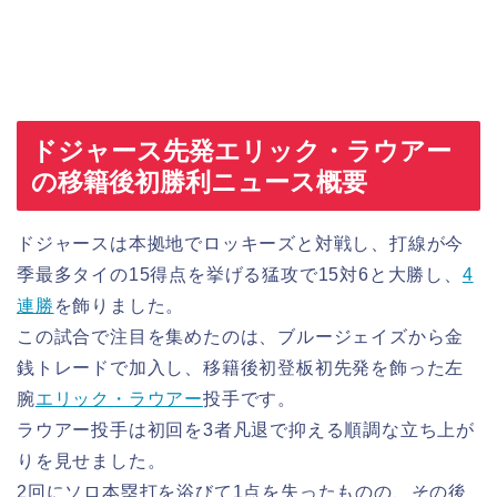
ドジャース先発エリック・ラウアー
の移籍後初勝利ニュース概要
ドジャースは本拠地でロッキーズと対戦し、打線が今
季最多タイの15得点を挙げる猛攻で15対6と大勝し、
4
連勝
を飾りました。
この試合で注目を集めたのは、ブルージェイズから金
銭トレードで加入し、移籍後初登板初先発を飾った左
腕
エリック・ラウアー
投手です。
ラウアー投手は初回を3者凡退で抑える順調な立ち上が
りを見せました。
2回にソロ本塁打を浴びて1点を失ったものの、その後