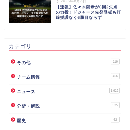
2026年8月8日
【速報】佐々木朗希が6回2失点
の力投！ドジャース先発登板も打
線援護なく6勝目ならず
カテゴリ
119
その他
466
チーム情報
1,622
ニュース
935
分析・解説
62
歴史