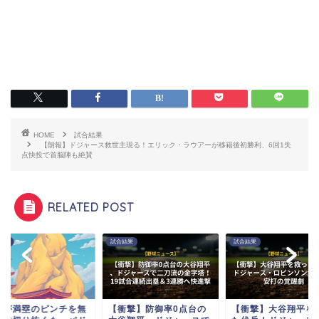
HOME
試合結果
【朗報】ドジャース救世主現る！エリック・ラウアーが移籍後初勝利、6回1失
点快投で首脳陣も絶賛
RELATED POST
結果
試合結果
試合結果
衝撃】防御率0点台の
【衝撃】大谷翔平を救っ
松井が満塁のピンチ