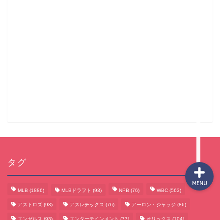
サッカーまとめ
ゲームまとめ
テクノロジーまとめ
ビジネス・経済まとめ
タグ
MENU
MLB
(1886)
MLBドラフト
(93)
NPB
(76)
WBC
(563)
アストロズ
(93)
アスレチックス
(76)
アーロン・ジャッジ
(86)
エンゼルス
(93)
エンターテインメント
(77)
オリックス
(104)