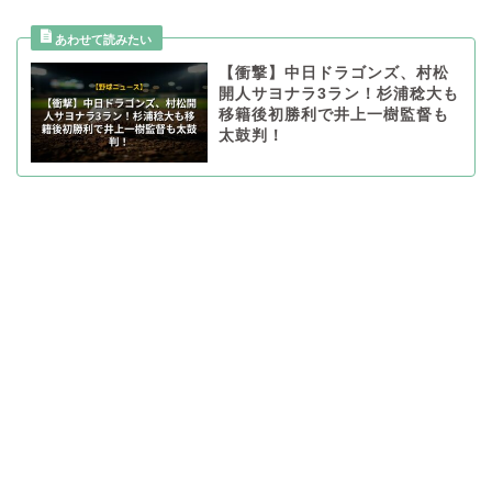
【衝撃】中日ドラゴンズ、村松
開人サヨナラ3ラン！杉浦稔大も
移籍後初勝利で井上一樹監督も
太鼓判！