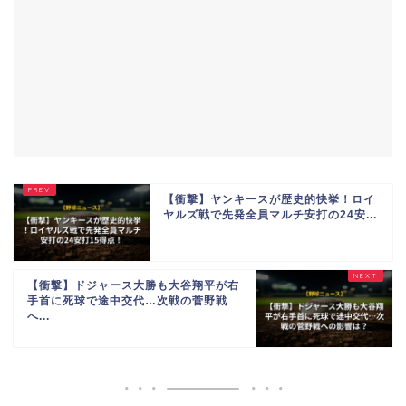
【衝撃】ヤンキースが歴史的快挙！ロイ
ヤルズ戦で先発全員マルチ安打の24安...
【衝撃】ドジャース大勝も大谷翔平が右
手首に死球で途中交代…次戦の菅野戦
へ...