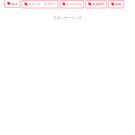
MLB
エリック・ラウアー
ドジャース
先発投手
移籍
スポンサーリンク