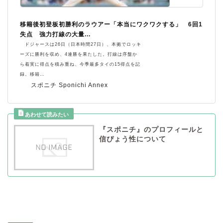
移籍後初登板初勝利のラウアー「本当にワクワクする」 6回1
失点 強力打線の大量...
ドジャースは26日（日本時間27日）、本拠でロッキ
ーズに勝利を収め、4連勝を果たした。打線は序盤か
ら着実に得点を積み重ね、今季最多タイの15得点を記
録。移籍…
スポニチ Sponichi Annex
『スポニチ』のプロフィールと
信ぴょう性について