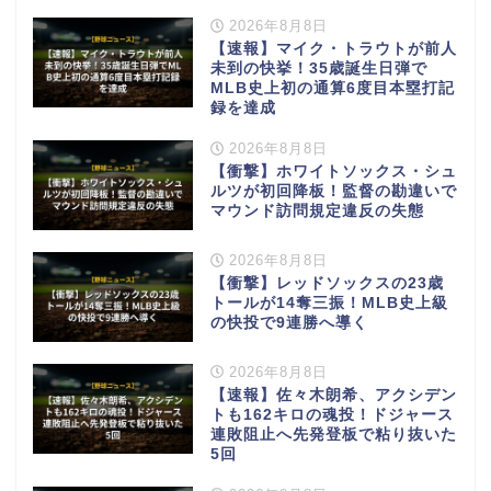
2026年8月8日
【速報】マイク・トラウトが前人
未到の快挙！35歳誕生日弾で
MLB史上初の通算6度目本塁打記
録を達成
2026年8月8日
【衝撃】ホワイトソックス・シュ
ルツが初回降板！監督の勘違いで
マウンド訪問規定違反の失態
2026年8月8日
【衝撃】レッドソックスの23歳
トールが14奪三振！MLB史上級
の快投で9連勝へ導く
2026年8月8日
【速報】佐々木朗希、アクシデン
トも162キロの魂投！ドジャース
連敗阻止へ先発登板で粘り抜いた
5回