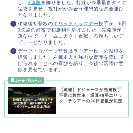
し、
4連勝
を飾りました。打線が今季最多タイの
猛攻を見せ、投打がかみ合う理想的な試合運び
となりました。
移籍後初登板の
エリック・ラウアー
投手が、6回
1失点の好投で初勝利を挙げました。先発陣が手
薄な中で、チームに大きく貢献する頼もしいデ
ビューとなりました。
デーブ・ロバーツ監督はラウアー投手の投球を
絶賛しました。左腕本人も強力な援護を背に投
げられることへの喜びを語り、今後の活躍に意
欲を見せています。
【速報】ドジャースが先発投手
不足に救世主！通算46勝エリッ
ク・ラウアーの26日登板が決定