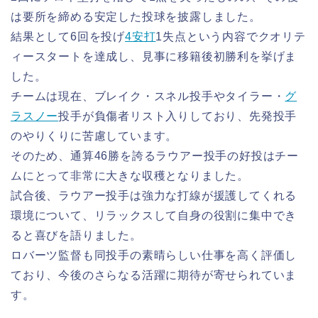
は要所を締める安定した投球を披露しました。
結果として6回を投げ
4安打
1失点という内容でクオリテ
ィースタートを達成し、見事に移籍後初勝利を挙げま
した。
チームは現在、ブレイク・スネル投手やタイラー・
グ
ラスノー
投手が負傷者リスト入りしており、先発投手
のやりくりに苦慮しています。
そのため、通算46勝を誇るラウアー投手の好投はチー
ムにとって非常に大きな収穫となりました。
試合後、ラウアー投手は強力な打線が援護してくれる
環境について、リラックスして自身の役割に集中でき
ると喜びを語りました。
ロバーツ監督も同投手の素晴らしい仕事を高く評価し
ており、今後のさらなる活躍に期待が寄せられていま
す。