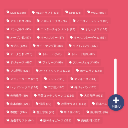
MLB
(1886)
MLBドラフト
(93)
NPB
(76)
WBC
(563)
サッカーまとめ
アストロズ
(93)
アスレチックス
(76)
アーロン・ジャッジ
(86)
エンゼルス
(93)
エンターテインメント
(77)
オリックス
(104)
ゲームまとめ
オープン戦
(87)
オールスター
(87)
オールスターゲーム
(83)
カブス
(125)
サイ・ヤング賞
(80)
ソフトバンク
(137)
テクノロジーまとめ
データ分析
(213)
トレード
(248)
トレード期限
(87)
ドジャース
(660)
フィリーズ
(99)
ブルージェイズ
(90)
ビジネス・経済まとめ
プロ野球
(531)
ホワイトソックス
(101)
ホームラン
(148)
メジャーリーグ
(257)
メッツ
(120)
ヤンキース
(164)
レッドソックス
(134)
二刀流
(166)
侍ジャパン
(174)
先発投手
(89)
千葉ロッテマリーンズ
(116)
大谷翔平
(661)
山本由伸
(121)
怪我
(90)
故障者リスト
(111)
日本ハム
(117)
MENU
本塁打
(134)
村上宗隆
(95)
甲子園
(105)
藤川球児
(86)
負傷者リスト
(94)
阪神タイガース
(331)
高校野球
(222)