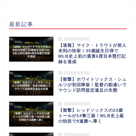
最新記事
2026年8月8日
【速報】マイク・トラウトが前人
未到の快挙！35歳誕生日弾で
MLB史上初の通算6度目本塁打記
録を達成
2026年8月8日
【衝撃】ホワイトソックス・シュ
ルツが初回降板！監督の勘違いで
マウンド訪問規定違反の失態
2026年8月8日
【衝撃】レッドソックスの23歳
トールが14奪三振！MLB史上級
の快投で9連勝へ導く
2026年8月8日