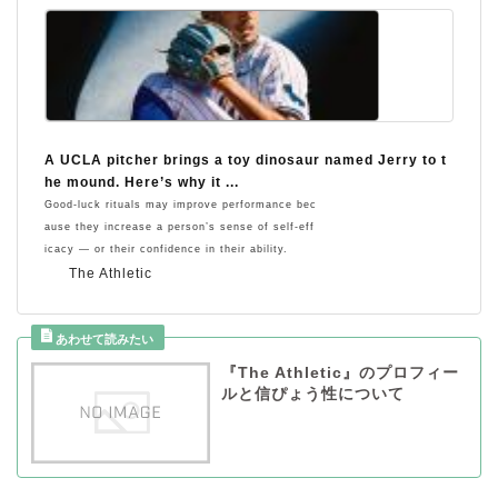
A UCLA pitcher brings a toy dinosaur named Jerry to t
he mound. Here’s why it ...
Good-luck rituals may improve performance bec
ause they increase a person’s sense of self-eff
icacy — or their confidence in their ability.
The Athletic
『The Athletic』のプロフィー
ルと信ぴょう性について