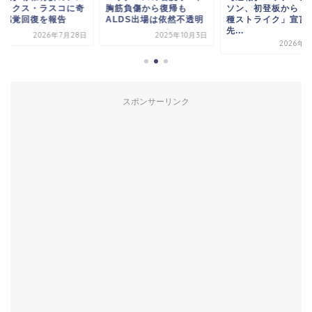
奇
胸筋負傷から復帰も
ソン、初登板から「全球
レチックス
ALDS出場は依然不透明
種ストライク」宣言！
跡！感覚回
先...
8日
2025年10月3日
2026年4月8日
スポンサーリンク