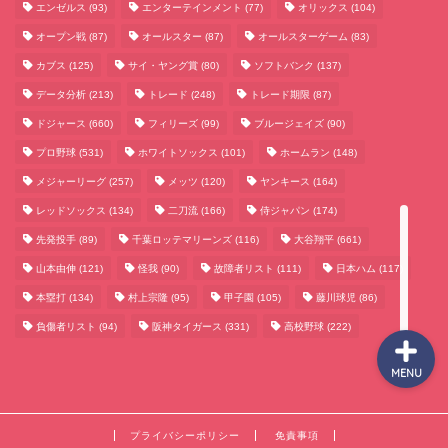
エンゼルス
(93)
エンターテインメント
(77)
オリックス
(104)
オープン戦
(87)
オールスター
(87)
オールスターゲーム
(83)
カブス
(125)
サイ・ヤング賞
(80)
ソフトバンク
(137)
サッカーまとめ
データ分析
(213)
トレード
(248)
トレード期限
(87)
ゲームまとめ
ドジャース
(660)
フィリーズ
(99)
ブルージェイズ
(90)
プロ野球
(531)
ホワイトソックス
(101)
ホームラン
(148)
テクノロジーまとめ
メジャーリーグ
(257)
メッツ
(120)
ヤンキース
(164)
レッドソックス
(134)
二刀流
(166)
侍ジャパン
(174)
ビジネス・経済まとめ
先発投手
(89)
千葉ロッテマリーンズ
(116)
大谷翔平
(661)
山本由伸
(121)
怪我
(90)
故障者リスト
(111)
日本ハム
(117)
本塁打
(134)
村上宗隆
(95)
甲子園
(105)
藤川球児
(86)
負傷者リスト
(94)
阪神タイガース
(331)
高校野球
(222)
MENU
プライバシーポリシー
免責事項