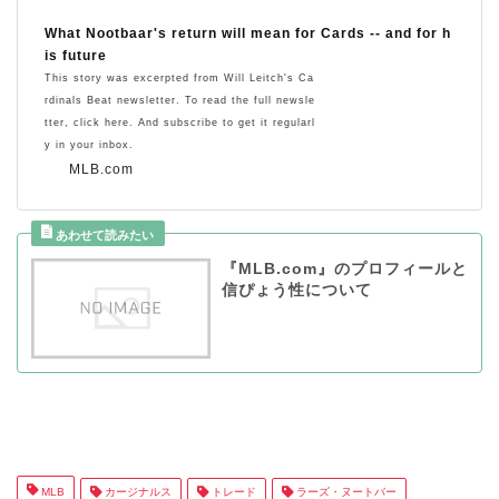
What Nootbaar's return will mean for Cards -- and for h
is future
This story was excerpted from Will Leitch's Ca
rdinals Beat newsletter. To read the full newsle
tter, click here. And subscribe to get it regularl
y in your inbox.
MLB.com
『MLB.com』のプロフィールと
信ぴょう性について
MLB
カージナルス
トレード
ラーズ・ヌートバー