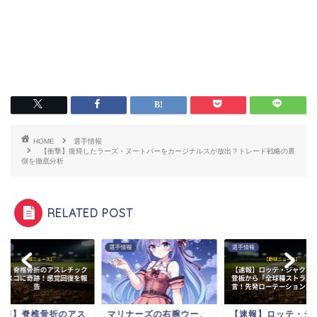
HOME
選手情報
【衝撃】復帰したラーズ・ヌートバーをカージナルスが放出？トレード戦略の裏
側を徹底分析
RELATED POST
選手情報
選手情報
選手情報
ス
マリナーズの右腕ウー、
【速報】ロッテ・ジャク
【朗報】脊