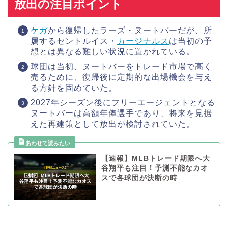
放出の注目ポイント
ケガ
から復帰したラーズ・ヌートバーだが、所
属するセントルイス・
カージナルス
は当初の予
想とは異なる難しい状況に置かれている。
球団は当初、ヌートバーをトレード市場で高く
売るために、復帰後に定期的な出場機会を与え
る方針を固めていた。
2027年シーズン後にフリーエージェントとなる
ヌートバーは高額年俸選手であり、将来を見据
えた再建策として放出が検討されていた。
【速報】MLBトレード期限へ大
谷翔平も注目！予測不能なカオ
スで各球団が決断の時