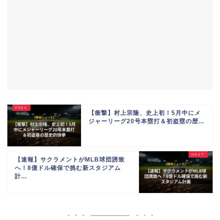
【衝撃】村上宗隆、史上初！5月中にメ
ジャーリーグ20号本塁打＆初盗塁の歴...
【速報】サクラメントがMLB球団誘致
へ！8億ドル確保で挑む新スタジアム
計...