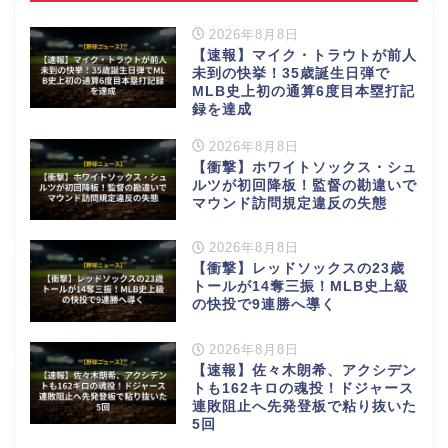
2026年8月8日
【速報】マイク・トラウトが前人
未到の快挙！35歳誕生日弾で
MLB史上初の通算6度目本塁打記
録を達成
2026年8月8日
【衝撃】ホワイトソックス・シュ
ルツが初回降板！監督の勘違いで
マウンド訪問規定違反の失態
2026年8月8日
【衝撃】レッドソックスの23歳
トールが14奪三振！MLB史上級
の快投で9連勝へ導く
2026年8月8日
【速報】佐々木朗希、アクシデン
トも162キロの魂投！ドジャース
連敗阻止へ先発登板で粘り抜いた
5回