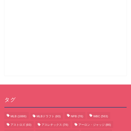
タグ
MLB
(1886)
MLBドラフト
(93)
NPB
(76)
WBC
(563)
アストロズ
(93)
アスレチックス
(76)
アーロン・ジャッジ
(86)