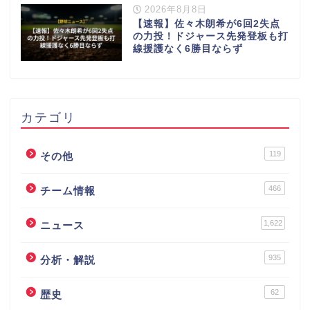
2026年8月8日
【速報】佐々木朗希が6回2失点
の力投！ドジャース先発登板も打
線援護なく6勝目ならず
カテゴリ
119
その他
466
チーム情報
1,622
ニュース
935
分析・解説
62
歴史