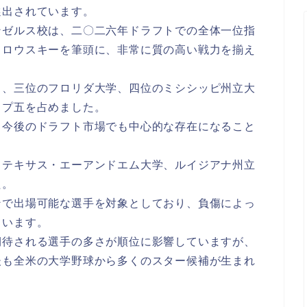
選出されています。
ンゼルス校は、二〇二六年ドラフトでの全体一位指
ョロウスキーを筆頭に、非常に質の高い戦力を揃え
き、三位のフロリダ大学、四位のミシシッピ州立大
ップ五を占めました。
、今後のドラフト市場でも中心的な存在になること
、テキサス・エーアンドエム大学、ルイジアナ州立
た。
ンで出場可能な選手を対象としており、負傷によっ
ています。
期待される選手の多さが順位に影響していますが、
後も全米の大学野球から多くのスター候補が生まれ