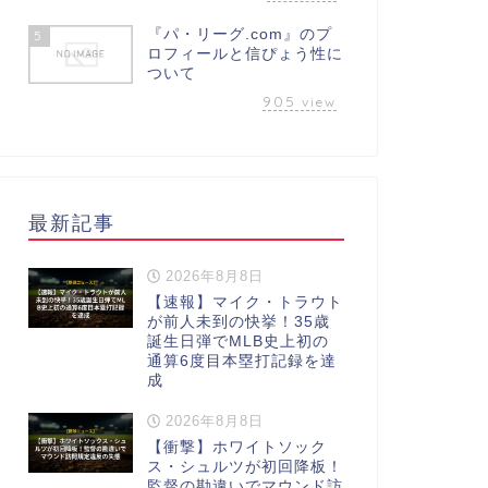
『パ・リーグ.com』のプ
5
ロフィールと信ぴょう性に
ついて
905
view
最新記事
2026年8月8日
【速報】マイク・トラウト
が前人未到の快挙！35歳
誕生日弾でMLB史上初の
通算6度目本塁打記録を達
成
2026年8月8日
【衝撃】ホワイトソック
ス・シュルツが初回降板！
監督の勘違いでマウンド訪