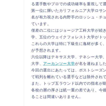
る選手数やプロでの成功確率を重視して
第一位に輝いたカリフォルニア大学ロサ
名が有力視される内野手のロッシュ・チ
ています。
僅差の二位にはジョージア工科大学が続
学、五位のウェイクフォレスト大学がト
これらの大学は特に下級生に逸材が多く
が予想されます。
六位以降はテキサス大学、テネシー大学
大学、
アーカンソー大学
が名を連ねまし
今回の選出にあたっては、ポストシーズ
て戦列を離れている選手などは除外され
また、トップ五ラウンド以内での指名が
各校の層の厚さは紙一重の差であり、今
ることは間違いありません。