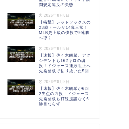
問規定違反の失態
2026年8月8日
【衝撃】レッドソックスの
23歳トールが14奪三振！
MLB史上級の快投で9連勝
へ導く
2026年8月8日
【速報】佐々木朗希、アク
シデントも162キロの魂
投！ドジャース連敗阻止へ
先発登板で粘り抜いた5回
2026年8月8日
【速報】佐々木朗希が6回
2失点の力投！ドジャース
先発登板も打線援護なく6
勝目ならず