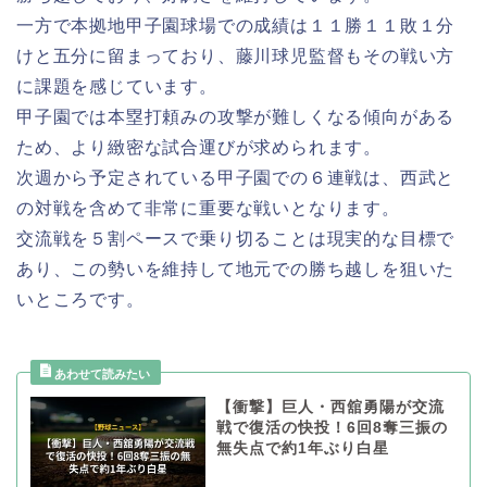
一方で本拠地甲子園球場での成績は１１勝１１敗１分
けと五分に留まっており、藤川球児監督もその戦い方
に課題を感じています。
甲子園では本塁打頼みの攻撃が難しくなる傾向がある
ため、より緻密な試合運びが求められます。
次週から予定されている甲子園での６連戦は、西武と
の対戦を含めて非常に重要な戦いとなります。
交流戦を５割ペースで乗り切ることは現実的な目標で
あり、この勢いを維持して地元での勝ち越しを狙いた
いところです。
【衝撃】巨人・西舘勇陽が交流
戦で復活の快投！6回8奪三振の
無失点で約1年ぶり白星