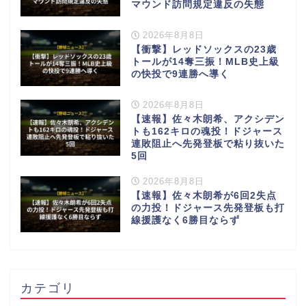
マウンド訪問規定違反の失態
2026年8月8日
【衝撃】レッドソックスの23歳
トールが14奪三振！MLB史上級
の快投で9連勝へ導く
2026年8月8日
【速報】佐々木朗希、アクシデン
トも162キロの魂投！ドジャース
連敗阻止へ先発登板で粘り抜いた
5回
2026年8月8日
【速報】佐々木朗希が6回2失点
の力投！ドジャース先発登板も打
線援護なく6勝目ならず
カテゴリ