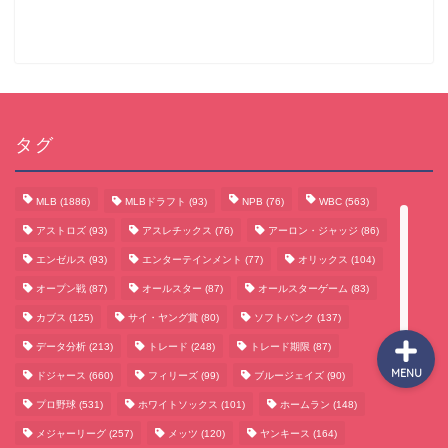
サッカーまとめ
ゲームまとめ
タグ
テクノロジーまとめ
MLB
(1886)
MLBドラフト
(93)
NPB
(76)
WBC
(563)
アストロズ
(93)
アスレチックス
(76)
アーロン・ジャッジ
(86)
ビジネス・経済まとめ
エンゼルス
(93)
エンターテインメント
(77)
オリックス
(104)
オープン戦
(87)
オールスター
(87)
オールスターゲーム
(83)
カブス
(125)
サイ・ヤング賞
(80)
ソフトバンク
(137)
データ分析
(213)
トレード
(248)
トレード期限
(87)
MENU
ドジャース
(660)
フィリーズ
(99)
ブルージェイズ
(90)
プロ野球
(531)
ホワイトソックス
(101)
ホームラン
(148)
メジャーリーグ
(257)
メッツ
(120)
ヤンキース
(164)