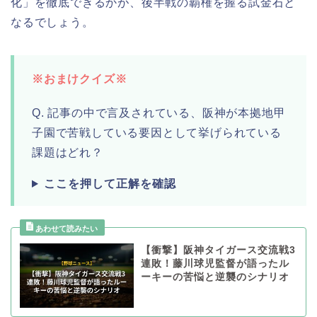
化」を徹底できるかが、後半戦の覇権を握る試金石と
なるでしょう。
※おまけクイズ※
Q. 記事の中で言及されている、阪神が本拠地甲
子園で苦戦している要因として挙げられている
課題はどれ？
ここを押して正解を確認
【衝撃】阪神タイガース交流戦3
連敗！藤川球児監督が語ったル
ーキーの苦悩と逆襲のシナリオ