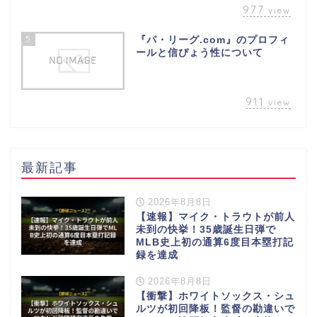
977
view
5
『パ・リーグ.com』のプロフィ
ールと信ぴょう性について
911
view
最新記事
2026年8月8日
【速報】マイク・トラウトが前人
未到の快挙！35歳誕生日弾で
MLB史上初の通算6度目本塁打記
録を達成
2026年8月8日
【衝撃】ホワイトソックス・シュ
ルツが初回降板！監督の勘違いで