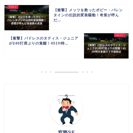
【衝撃】メッツを救ったボビー・バレン
タインの伝説的変装騒動！奇策が呼ん
だ...
【衝撃】パドレスのタティス・ジュニア
が240打席ぶりの覚醒！451ft特...
窓際SE