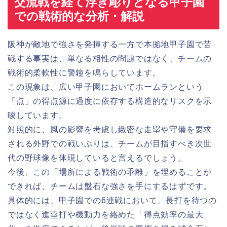
交流戦を経て浮き彫りとなる甲子園
での戦術的な分析・解説
阪神が敵地で強さを発揮する一方で本拠地甲子園で苦
戦する事実は、単なる相性の問題ではなく、チームの
戦術的柔軟性に警鐘を鳴らしています。
この現象は、広い甲子園においてホームランという
「点」の得点源に過度に依存する構造的なリスクを示
唆しています。
対照的に、風の影響を考慮し緻密な走塁や守備を要求
される外野での戦いぶりは、チームが目指すべき次世
代の野球像を体現していると言えるでしょう。
今後、この「場所による戦術の乖離」を埋めることが
できれば、チームは盤石な強さを手にするはずです。
具体的には、甲子園での6連戦において、長打を待つの
ではなく進塁打や機動力を絡めた「得点効率の最大