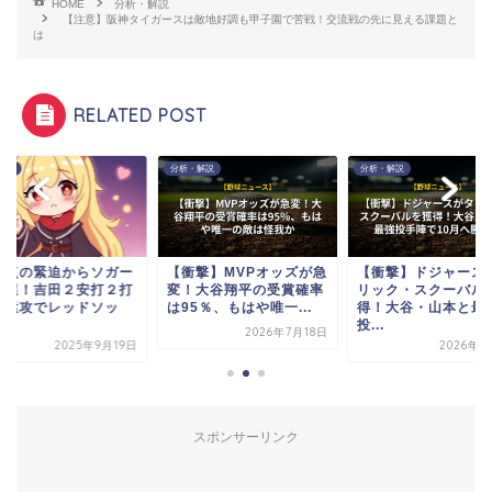
HOME
分析・解説
【注意】阪神タイガースは敵地好調も甲子園で苦戦！交流戦の先に見える課題と
は
RELATED POST
分析・解説
分析・解説
からソガー
【衝撃】MVPオッズが急
【衝撃】ドジャースがタ
２安打２打
変！大谷翔平の受賞確率
リック・スクーバルを獲
ッドソッ
は95％、もはや唯一...
得！大谷・山本と最強
投...
ク
2026年7月18日
025年9月19日
2026年8月2日
スポンサーリンク