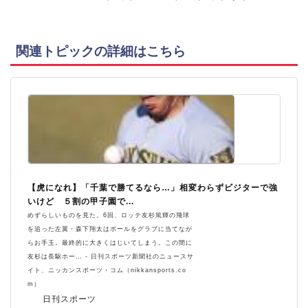
関連トピックの詳細はこちら
【虎になれ】「千葉で勝てるなら…」相変わらずビジターで強
いけど ５割の甲子園で...
めずらしいものを見た。6回、ロッテ友杉篤輝の飛球
を追った左翼・森下翔太はボールをグラブに当てなが
らお手玉。最終的に大きくはじいてしまう。この間に
友杉は長駆ホー… - 日刊スポーツ新聞社のニュースサ
イト、ニッカンスポーツ・コム（nikkansports.co
m）
日刊スポーツ