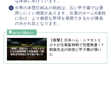
な課題に挙げています。
今季の本塁打頼みの戦術は、広い甲子園では通
用しにくい側面があります。次週のホーム6連戦
に向け、より緻密な野球を展開できるかが勝負
の分かれ目となります。
【衝撃】日本ハム・シマモトヒ
ロヤが古巣阪神戦で完璧救援！7
戦無失点の快投に甲子園が沸い
た