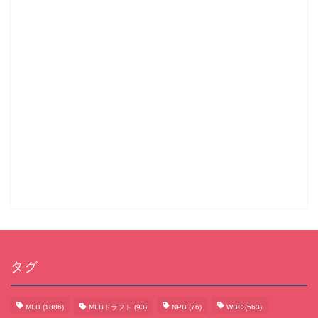
タグ
MLB
(1886)
MLBドラフト
(93)
NPB
(76)
WBC
(563)