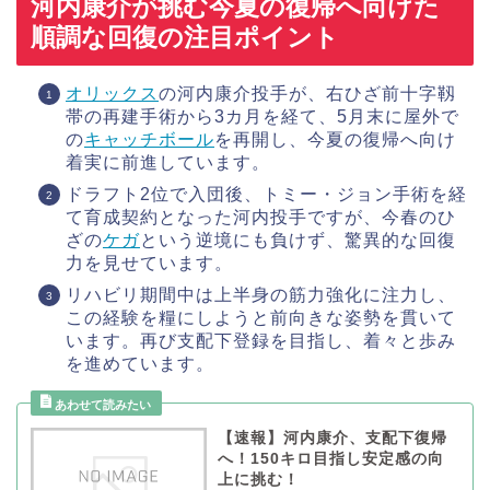
河内康介が挑む今夏の復帰へ向けた
順調な回復の注目ポイント
オリックス
の河内康介投手が、右ひざ前十字靱
帯の再建手術から3カ月を経て、5月末に屋外で
の
キャッチボール
を再開し、今夏の復帰へ向け
着実に前進しています。
ドラフト2位で入団後、トミー・ジョン手術を経
て育成契約となった河内投手ですが、今春のひ
ざの
ケガ
という逆境にも負けず、驚異的な回復
力を見せています。
リハビリ期間中は上半身の筋力強化に注力し、
この経験を糧にしようと前向きな姿勢を貫いて
います。再び支配下登録を目指し、着々と歩み
を進めています。
【速報】河内康介、支配下復帰
へ！150キロ目指し安定感の向
上に挑む！