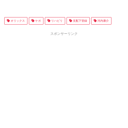
オリックス
ケガ
リハビリ
支配下登録
河内康介
スポンサーリンク