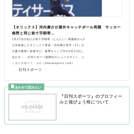
【オリックス】河内康介が屋外キャッチボール再開 サッカー
南野と同じ前十字靱帯...
2月27日の右ひざ前十字靱帯（じんたい）再建術から3
カ月経過したオリックス育成・河内康介投手（21）が
今夏の復帰へ前進中だ。春季キャンプ中の2月11日に
右ひざ… - 日刊スポーツ新聞社のニュースサイト、ニ
ッカンスポーツ・コム（nikkansports.com）
日刊スポーツ
『日刊スポーツ』のプロフィー
ルと信ぴょう性について