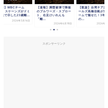
衝撃】WBCチーム
【速報】満塁被弾で降板
【凱旋】台湾チア楽
SA、スケーンズがドミ
のブルワーズ・スプロー
ールズ高橋佳帆が東
戦で示した23歳離...
ト、右足けいれんも
ームで魅せた！3年
「離...
の...
2026年3月16日
2026年6月18日
2026年7
スポンサーリンク