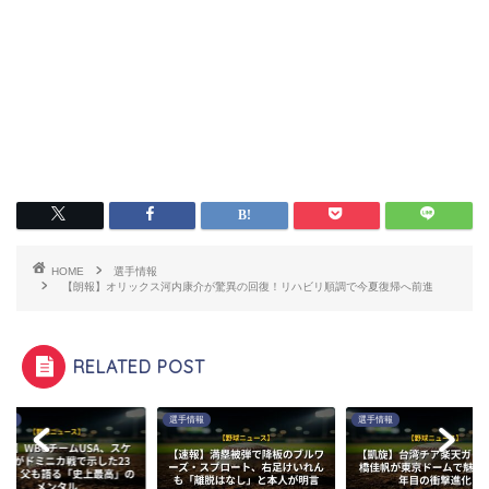
HOME
選手情報
【朗報】オリックス河内康介が驚異の回復！リハビリ順調で今夏復帰へ前進
RELATED POST
情報
選手情報
選手情報