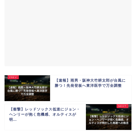
【速報】雨男・阪神大竹耕太郎が台風に
勝つ！先発登板へ東洋医学で万全調整
【衝撃】レッドソックス低迷にジョン・
ヘンリーが抱く危機感、オルティスが
明...