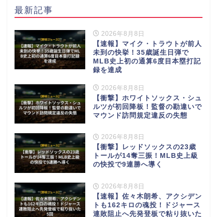
最新記事
2026年8月8日
【速報】マイク・トラウトが前人
未到の快挙！35歳誕生日弾で
MLB史上初の通算6度目本塁打記
録を達成
2026年8月8日
【衝撃】ホワイトソックス・シュ
ルツが初回降板！監督の勘違いで
マウンド訪問規定違反の失態
2026年8月8日
【衝撃】レッドソックスの23歳
トールが14奪三振！MLB史上級
の快投で9連勝へ導く
2026年8月8日
【速報】佐々木朗希、アクシデン
トも162キロの魂投！ドジャース
連敗阻止へ先発登板で粘り抜いた