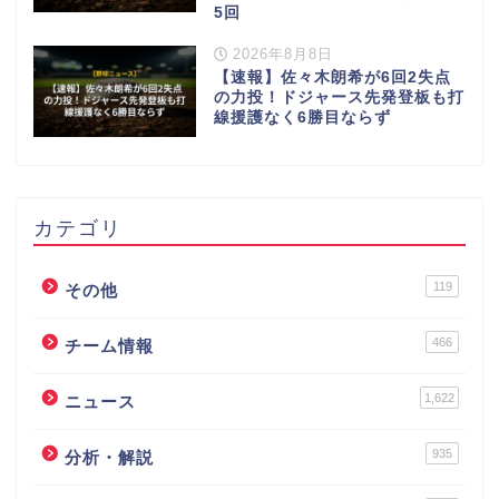
5回
2026年8月8日
【速報】佐々木朗希が6回2失点
の力投！ドジャース先発登板も打
線援護なく6勝目ならず
カテゴリ
119
その他
466
チーム情報
1,622
ニュース
935
分析・解説