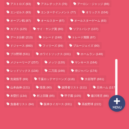
アストロズ
(93)
アスレチックス
(76)
アーロン・ジャッジ
(86)
エンゼルス
(93)
エンターテインメント
(77)
オリックス
(104)
サッカーまとめ
オープン戦
(87)
オールスター
(87)
オールスターゲーム
(83)
カブス
(125)
サイ・ヤング賞
(80)
ソフトバンク
(137)
ゲームまとめ
データ分析
(213)
トレード
(248)
トレード期限
(87)
ドジャース
(660)
フィリーズ
(99)
ブルージェイズ
(90)
テクノロジーまとめ
プロ野球
(531)
ホワイトソックス
(101)
ホームラン
(148)
メジャーリーグ
(257)
メッツ
(120)
ヤンキース
(164)
ビジネス・経済まとめ
レッドソックス
(134)
二刀流
(166)
侍ジャパン
(174)
先発投手
(89)
千葉ロッテマリーンズ
(116)
大谷翔平
(661)
山本由伸
(121)
怪我
(90)
故障者リスト
(111)
日本ハム
(117)
本塁打
(134)
村上宗隆
(95)
甲子園
(105)
藤川球児
(86)
負傷者リスト
(94)
阪神タイガース
(331)
高校野球
(222)
MENU