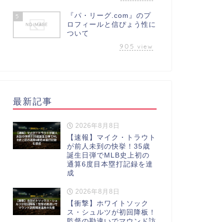
『パ・リーグ.com』のプ
5
ロフィールと信ぴょう性に
ついて
905
view
最新記事
2026年8月8日
【速報】マイク・トラウト
が前人未到の快挙！35歳
誕生日弾でMLB史上初の
通算6度目本塁打記録を達
成
2026年8月8日
【衝撃】ホワイトソック
ス・シュルツが初回降板！
監督の勘違いでマウンド訪