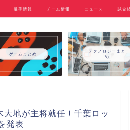
選手情報
チーム情報
ニュース
試合
テクノロジーまと
ゲームまとめ
め
木大地が主将就任！千葉ロッ
を発表