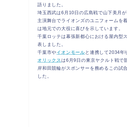
語りました。
埼玉西武は6月10日の広島戦で山下美月
主演舞台でライオンズのユニフォームを
は地元での大役に喜びを示しています。
千葉ロッテは幕張新都心における屋内型
表しました。
千葉市や
イオンモール
と連携して2034
オリックス
は6月9日の東京ヤクルト戦で
岸和田競輪がスポンサーを務めるこの試
した。