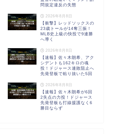
問規定違反の失態
2026年8月8日
【衝撃】レッドソックスの
23歳トールが14奪三振！
MLB史上級の快投で9連勝
へ導く
2026年8月8日
【速報】佐々木朗希、アク
シデントも162キロの魂
投！ドジャース連敗阻止へ
先発登板で粘り抜いた5回
2026年8月8日
【速報】佐々木朗希が6回
2失点の力投！ドジャース
先発登板も打線援護なく6
勝目ならず