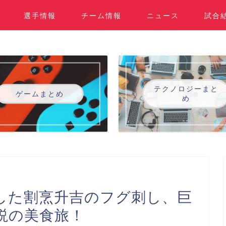
選手情報
チーム情報
ニュース
試合
テクノロジーまと
ゲームまとめ
め
した割烹升吉のフグ刺し、巨
説の美食旅！