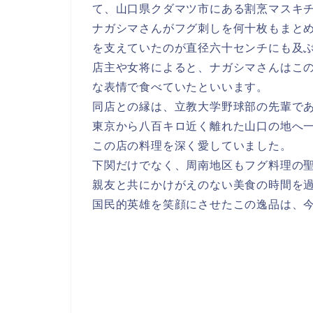
て、山口県クダマツ市にある割烹マスキ
ナガシマさんがフグ刺しを何十枚もまと
を支えていたのが直径六十センチにも及
店主や女将によると、ナガシマさんはこ
な表情で食べていたといいます。
同店との縁は、立教大学野球部の先輩で
東京から八百キロ近く離れた山口の地へ
この店の料理を深く愛していました。
下関だけでなく、周南地区もフグ料理の
親友と共にかけがえのない美食の時間を
国民的英雄を笑顔にさせたこの逸品は、