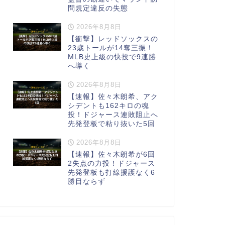
問規定違反の失態
2026年8月8日
【衝撃】レッドソックスの
23歳トールが14奪三振！
MLB史上級の快投で9連勝
へ導く
2026年8月8日
【速報】佐々木朗希、アク
シデントも162キロの魂
投！ドジャース連敗阻止へ
先発登板で粘り抜いた5回
2026年8月8日
【速報】佐々木朗希が6回
2失点の力投！ドジャース
先発登板も打線援護なく6
勝目ならず