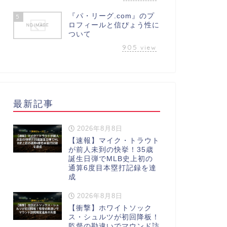
『パ・リーグ.com』のプ
5
ロフィールと信ぴょう性に
ついて
905
view
最新記事
2026年8月8日
【速報】マイク・トラウト
が前人未到の快挙！35歳
誕生日弾でMLB史上初の
通算6度目本塁打記録を達
成
2026年8月8日
【衝撃】ホワイトソック
ス・シュルツが初回降板！
監督の勘違いでマウンド訪