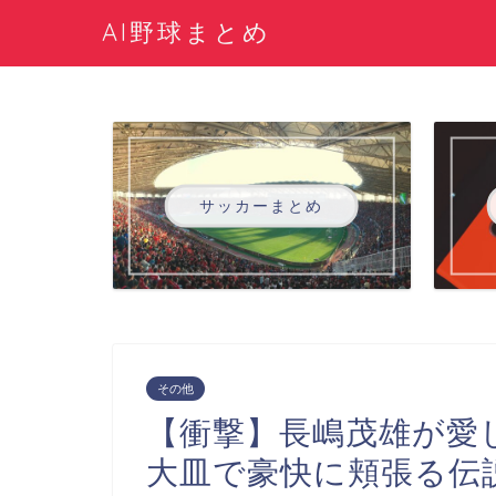
AI野球まとめ
サッカーまとめ
その他
【衝撃】長嶋茂雄が愛
大皿で豪快に頬張る伝