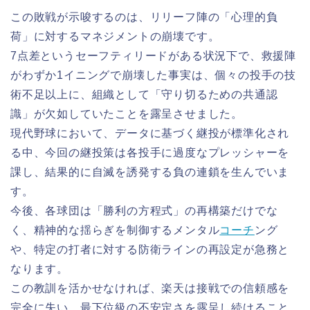
この敗戦が示唆するのは、リリーフ陣の「心理的負
荷」に対するマネジメントの崩壊です。
7点差というセーフティリードがある状況下で、救援陣
がわずか1イニングで崩壊した事実は、個々の投手の技
術不足以上に、組織として「守り切るための共通認
識」が欠如していたことを露呈させました。
現代野球において、データに基づく継投が標準化され
る中、今回の継投策は各投手に過度なプレッシャーを
課し、結果的に自滅を誘発する負の連鎖を生んでいま
す。
今後、各球団は「勝利の方程式」の再構築だけでな
く、精神的な揺らぎを制御するメンタル
コーチ
ング
や、特定の打者に対する防衛ラインの再設定が急務と
なります。
この教訓を活かせなければ、楽天は接戦での信頼感を
完全に失い、最下位級の不安定さを露呈し続けること