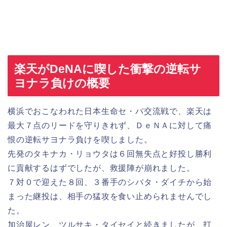
楽天がDeNAに喫した衝撃の逆転サ
ヨナラ負けの概要
横浜でおこなわれた日本生命セ・パ交流戦で、楽天は
最大７点のリードを守りきれず、ＤｅＮＡに対して痛
恨の逆転サヨナラ負けを喫しました。
先発のタキナカ・リョウタは６回無失点と好投し勝利
に貢献するはずでしたが、救援陣が崩れました。
７対０で迎えた８回、３番手のシバタ・ダイチから始
まった継投は、相手の猛攻を食い止められませんでし
た。
加治屋レン、ツルサキ・タイセイと続きましたが、打