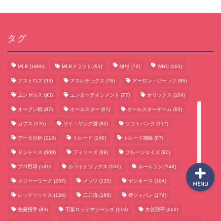
サッカーまとめ
タグ
ゲームまとめ
MLB
(1886)
MLBドラフト
(93)
NPB
(76)
WBC
(563)
アストロズ
(93)
アスレチックス
(76)
アーロン・ジャッジ
(86)
テクノロジーまとめ
エンゼルス
(93)
エンターテインメント
(77)
オリックス
(104)
オープン戦
(87)
オールスター
(87)
オールスターゲーム
(83)
ビジネス・経済まとめ
カブス
(125)
サイ・ヤング賞
(80)
ソフトバンク
(137)
データ分析
(213)
トレード
(248)
トレード期限
(87)
ドジャース
(660)
フィリーズ
(99)
ブルージェイズ
(90)
プロ野球
(531)
ホワイトソックス
(101)
ホームラン
(148)
メジャーリーグ
(257)
メッツ
(120)
ヤンキース
(164)
MENU
レッドソックス
(134)
二刀流
(166)
侍ジャパン
(174)
先発投手
(89)
千葉ロッテマリーンズ
(116)
大谷翔平
(661)