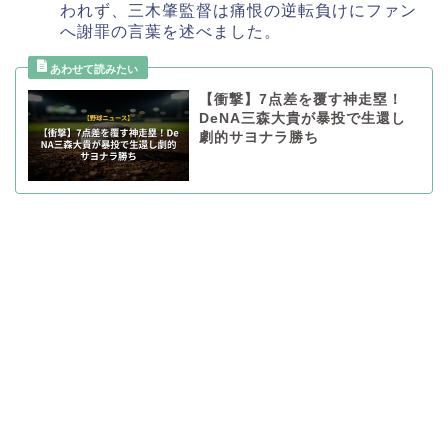
われず、三木肇監督は痛恨の逆転負けにファン
へ謝罪の言葉を述べました。
【衝撃】7点差を覆す神走塁！
DeNA三森大貴が暴投で生還し
劇的サヨナラ勝ち