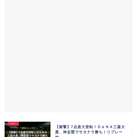
【衝撃】7点差大逆転！ＤｅＮＡ三森大
貴、神走塁でサヨナラ勝ち！リプレー