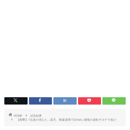
HOME
試合結果
【衝撃】7点差が消えた…楽天、救援崩壊でDeNAに痛恨の逆転サヨナラ負け