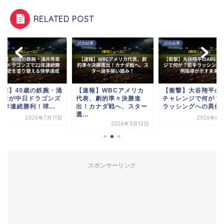
RELATED POST
結果
試合結果
試合結果
衝撃】40歳の鉄腕・涌
【速報】WBCアメリカ
【衝撃】大谷翔平のA
秀章が中日ドラゴンズ
代表、劇的準々決勝進
チャレンジで何が？
2年連続勝利！球...
出！カナダ戦へ、スター
ラッシングへの異例指.
選...
2026年7月11日
2026年6月
2026年3月12日
スポンサーリンク