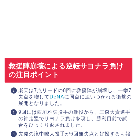
救援陣崩壊による逆転サヨナラ負け
の注目ポイント
楽天は7点リードの8回に救援陣が崩壊し、一挙7
失点を喫して
DeNA
に同点に追いつかれる衝撃の
展開となりました。
9回には西垣雅矢投手の暴投から、三森大貴選手
の神走塁でサヨナラ負けを喫し、勝利目前で試
合をひっくり返されました。
先発の滝中瞭太投手が6回無失点と好投するも報