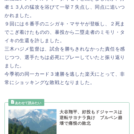
者１３人の猛攻を浴びて一挙７失点し、同点に追いつ
かれました。
９回には６番手のニシガキ・マサヤが登板し、２死ま
でこぎ着けたものの、暴投から二塁走者のミモリ・タ
イキの生還を許しました。
三木ハジメ監督は、試合を勝ちきれなかった責任を感
じつつ、選手たちは必死にプレーしていたと振り返り
ました。
今季初の同一カード３連勝を逃した楽天にとって、非
常にショッキングな敗戦となりました。
大谷翔平、好投もドジャースは
逆転サヨナラ負け ブルペン崩
壊で痛恨の敗北