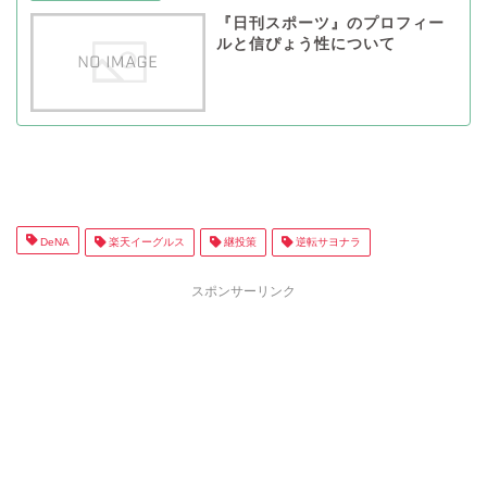
『日刊スポーツ』のプロフィー
ルと信ぴょう性について
DeNA
楽天イーグルス
継投策
逆転サヨナラ
スポンサーリンク