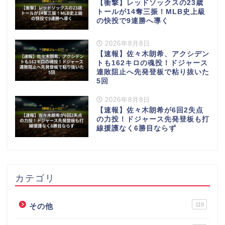
【衝撃】レッドソックスの23歳
トールが14奪三振！MLB史上級
の快投で9連勝へ導く
2026年8月8日
【速報】佐々木朗希、アクシデン
トも162キロの魂投！ドジャース
連敗阻止へ先発登板で粘り抜いた
5回
2026年8月8日
【速報】佐々木朗希が6回2失点
の力投！ドジャース先発登板も打
線援護なく6勝目ならず
カテゴリ
119
その他