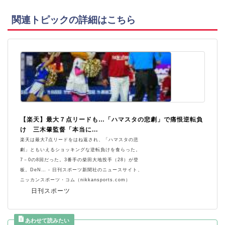
関連トピックの詳細はこちら
【楽天】最大７点リードも…「ハマスタの悲劇」で痛恨逆転負
け 三木肇監督「本当に...
楽天は最大7点リードをはね返され、「ハマスタの悲
劇」ともいえるショッキングな逆転負けを食らった。
7－0の8回だった。3番手の柴田大地投手（28）が登
板。DeN… - 日刊スポーツ新聞社のニュースサイト、
ニッカンスポーツ・コム（nikkansports.com）
日刊スポーツ