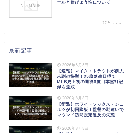
ールと信ぴょう性について
905
view
最新記事
2026年8月8日
【速報】マイク・トラウトが前人
未到の快挙！35歳誕生日弾で
MLB史上初の通算6度目本塁打記
録を達成
2026年8月8日
【衝撃】ホワイトソックス・シュ
ルツが初回降板！監督の勘違いで
マウンド訪問規定違反の失態
2026年8月8日