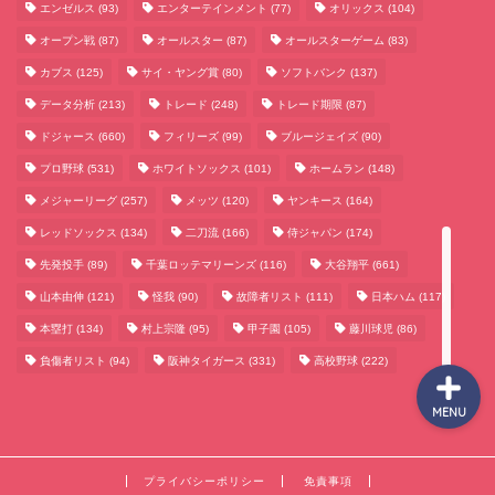
エンゼルス
(93)
エンターテインメント
(77)
オリックス
(104)
オープン戦
(87)
オールスター
(87)
オールスターゲーム
(83)
カブス
(125)
サイ・ヤング賞
(80)
ソフトバンク
(137)
サッカーまとめ
データ分析
(213)
トレード
(248)
トレード期限
(87)
ゲームまとめ
ドジャース
(660)
フィリーズ
(99)
ブルージェイズ
(90)
プロ野球
(531)
ホワイトソックス
(101)
ホームラン
(148)
テクノロジーまとめ
メジャーリーグ
(257)
メッツ
(120)
ヤンキース
(164)
レッドソックス
(134)
二刀流
(166)
侍ジャパン
(174)
ビジネス・経済まとめ
先発投手
(89)
千葉ロッテマリーンズ
(116)
大谷翔平
(661)
山本由伸
(121)
怪我
(90)
故障者リスト
(111)
日本ハム
(117)
本塁打
(134)
村上宗隆
(95)
甲子園
(105)
藤川球児
(86)
負傷者リスト
(94)
阪神タイガース
(331)
高校野球
(222)
MENU
プライバシーポリシー
免責事項