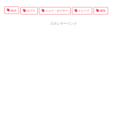
MLB
カブス
ジェド・ホイヤー
トレード
補強
スポンサーリンク