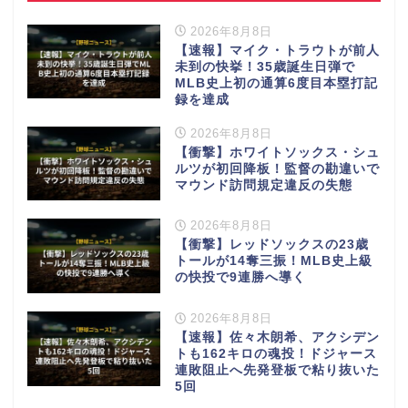
2026年8月8日
【速報】マイク・トラウトが前人
未到の快挙！35歳誕生日弾で
MLB史上初の通算6度目本塁打記
録を達成
2026年8月8日
【衝撃】ホワイトソックス・シュ
ルツが初回降板！監督の勘違いで
マウンド訪問規定違反の失態
2026年8月8日
【衝撃】レッドソックスの23歳
トールが14奪三振！MLB史上級
の快投で9連勝へ導く
2026年8月8日
【速報】佐々木朗希、アクシデン
トも162キロの魂投！ドジャース
連敗阻止へ先発登板で粘り抜いた
5回