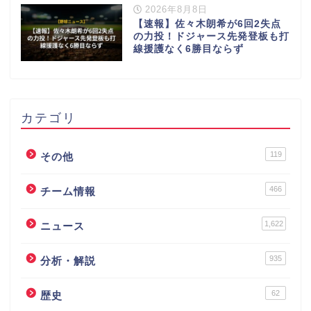
2026年8月8日
【速報】佐々木朗希が6回2失点
の力投！ドジャース先発登板も打
線援護なく6勝目ならず
カテゴリ
119
その他
466
チーム情報
1,622
ニュース
935
分析・解説
62
歴史