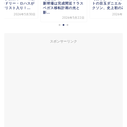
ケンドリー・ロハスが
新球場は完成間近？ラス
トの目玉ダニエル・
者リスト入り！...
ベガス移転計画の光と
クソン、史上初の25..
影...
2026年5月30日
2026年6
2026年5月22日
スポンサーリンク