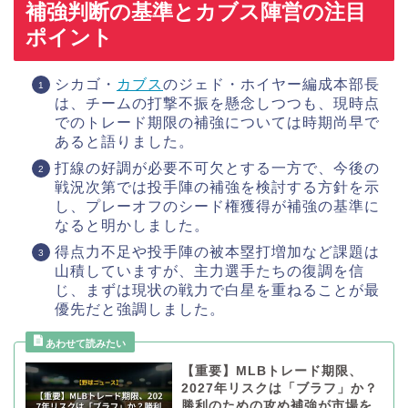
補強判断の基準とカブス陣営の注目
ポイント
シカゴ・
カブス
のジェド・ホイヤー編成本部長
は、チームの打撃不振を懸念しつつも、現時点
でのトレード期限の補強については時期尚早で
あると語りました。
打線の好調が必要不可欠とする一方で、今後の
戦況次第では投手陣の補強を検討する方針を示
し、プレーオフのシード権獲得が補強の基準に
なると明かしました。
得点力不足や投手陣の被本塁打増加など課題は
山積していますが、主力選手たちの復調を信
じ、まずは現状の戦力で白星を重ねることが最
優先だと強調しました。
【重要】MLBトレード期限、
2027年リスクは「ブラフ」か？
勝利のための攻め補強が市場を