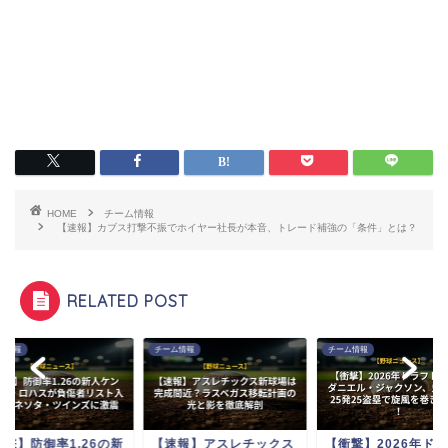
HOME
チーム情報
【速報】カブス打撃不振でホイヤー社長が本音、トレード補強の「条件」とは？
RELATED POST
ム情報
チーム情報
チーム情報
衝撃】防御率1.26の新
【速報】アスレチックス
【衝撃】2026年ド