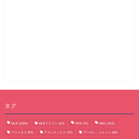
タグ
MLB
(1886)
MLBドラフト
(93)
NPB
(76)
WBC
(563)
アストロズ
(93)
アスレチックス
(76)
アーロン・ジャッジ
(86)