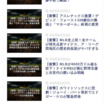
膝手術で離脱！
2026年8月8日
【衝撃】アスレチックス激震！デ
ビッド・フォーストGM解任の裏
側と「マネーボール」終焉の真実
2026年8月8日
【衝撃】MLB史上初！全チーム
が得失点差マイナス、ア・リーグ
西地区の歴史的低迷がヤバすぎる
2026年8月8日
【衝撃】MLBが4000万ドル超を
投下！ナイキRBIが挑む野球支援
と次世代の囲い込み戦略
2026年8月8日
【衝撃】ホワイトソックスに悲
劇！ジョーイ・バート骨折でエド
ガー・ケロが緊急昇格