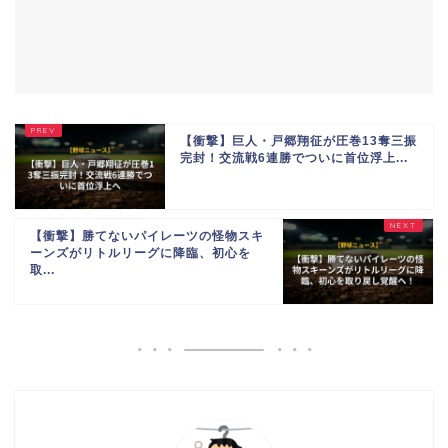
【衝撃】巨人・戸郷翔征が圧巻13奪三振
完封！交流戦6連勝でついに首位浮上...
【衝撃】勝てないパイレーツの怪物スキ
ーンズがリトルリーグに降臨、初心を
取...