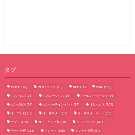
タグ
MLB
(1878)
MLBドラフト
(93)
NPB
(76)
WBC
(563)
アストロズ
(93)
アスレチックス
(76)
アーロン・ジャッジ
(86)
エンゼルス
(92)
エンターテインメント
(77)
オリックス
(103)
オープン戦
(87)
オールスター
(87)
オールスターゲーム
(83)
カブス
(125)
サイ・ヤング賞
(80)
ソフトバンク
(137)
データ分析
(213)
トレード
(248)
トレード期限
(87)