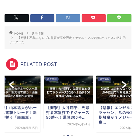
HOME
選手情報
【衝撃】不和説をロブロ監督が完全否定！ケテル・マルテはDバックスの絶対的
リーダーだ
RELATED POST
情報
選手情報
選手情報
衝撃】山本祐大がホー
【衝撃】大谷翔平、先頭
【悲報】エンゼルス
スへ電撃トレード！新
打者本塁打でドジャース
ラッセン、爪の怪我
地で誓う「頭脳派」
50勝へ！通算300号...
期離脱か？メジャー
.
度...
2026年6月24日
2026年5月13日
2026年4